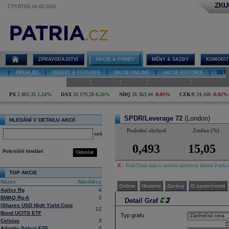
ZKU
ČTVRTEK 06.08.2026
Detail akcie
SPDR/Leverage
72 graf
ZPRAVODAJSTVÍ
AKCIE & FONDY
MĚNY & SAZBY
KOMODIT
|
PŘEHLED
|
INDEXY A FUTURES
|
AKCIE ONLINE
|
AKCIE HISTORIE
|
DETA
|
|
|
|
Online
Historie
Zprávy
O společnosti
Hospodaření
PX
2 803,35
1,24%
DAX
26 179,28
0,20%
NDQ
26 363,44
-0,83%
CZK/€
24,166
-0,02%
SPDR/Leverage 72
(London)
HLEDÁNÍ V DETAILU AKCIÍ
Poslední obchod
Změna (%)
select
0,493
15,05
Pokročilé hledání
Odeslat
R
- Real-Time data si mohou aktivovat klienti Patria 
TOP AKCIE
Název
Návštěvy
Online
Historie
Zprávy
O společnosti
Agilyx Rg
4
BWAQ Rg-A
2
Detail Graf
iShares USD High Yield Corp
12
Bond UCITS ETF
Typ grafu
Celsius
3
O
Adaptiv Select ETF
3