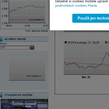
Detailně si cookies můžete upravit
podmínkách cookies Patria
.
Použít jen techn
Další
akciové indexy
AD INDEX ONLINE
Region
select
VÝSLEDKOVÁ SEZÓNA