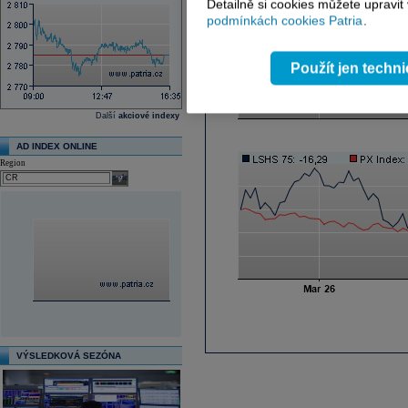
Detailně si cookies můžete upravit
podmínkách cookies Patria
.
Použít jen techn
Další
akciové indexy
AD INDEX ONLINE
Region
select
VÝSLEDKOVÁ SEZÓNA