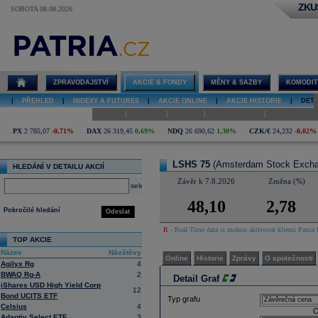
ZKU
SOBOTA 08.08.2026
Detail akcie
LSHS 75 graf
ZPRAVODAJSTVÍ
AKCIE & FONDY
MĚNY & SAZBY
KOMODIT
|
PŘEHLED
|
INDEXY A FUTURES
|
AKCIE ONLINE
|
AKCIE HISTORIE
|
DETA
|
|
|
|
Online
Historie
Zprávy
O společnosti
Hospodaření
PX
2 785,07
-0,71%
DAX
26 319,45
0,69%
NDQ
26 690,62
1,30%
CZK/€
24,232
-0,02%
LSHS 75
(Amsterdam Stock Exch
HLEDÁNÍ V DETAILU AKCIÍ
Závěr k 7.8.2026
Změna (%)
select
48,10
2,78
Pokročilé hledání
Odeslat
R
- Real-Time data si mohou aktivovat klienti Patria 
TOP AKCIE
Název
Návštěvy
Online
Historie
Zprávy
O společnosti
Agilyx Rg
4
BWAQ Rg-A
2
Detail Graf
iShares USD High Yield Corp
12
Bond UCITS ETF
Typ grafu
Celsius
4
O
Adaptiv Select ETF
3