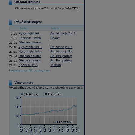
Obecná diskuze
Chcete se na něco zeptat? Svou otázku položte
ZDE
Právě diskutujete
Téma
Názor
Vysychající řek...
Re: Vinna je EK ?
0:59
Berkshire Hatha
Report
0:02
Obecná diskuze
22:51
Vysychající řek...
Re: Vinna je EK
22:40
Vysychající řek...
Re: Vinna je EK
22:22
Obecná diskuze
Re: Bez politiky.
21:34
Obecná diskuze
Re: Bez politiky.
21:22
SpaceX Rg-A
Terafab
21:15
Nejdiskutovanější zprávy dne
Vaše anketa
Vývoj odhadované cílové ceny a skutečné ceny titulu