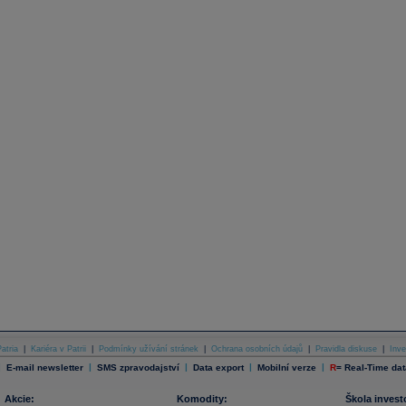
atria
|
Kariéra v Patrii
|
Podmínky užívání stránek
|
Ochrana osobních údajů
|
Pravidla diskuse
|
Inve
|
|
|
|
|
E-mail newsletter
SMS zpravodajství
Data export
Mobilní verze
R
=
Real-Time dat
Akcie:
Komodity:
Škola invest