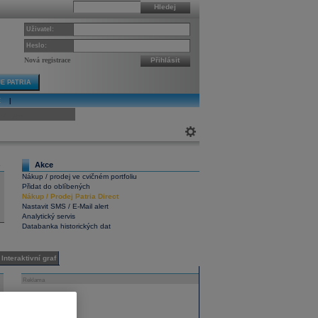
Hledej
Uživatel:
Heslo:
Nová registrace
Přihlásit
E PATRIA
E
|
ivní graf
Akce
6
Nákup / prodej ve cvičném portfoliu
Přidat do oblíbených
Nákup
/
Prodej
Patria Direct
Nastavit SMS / E-Mail alert
Analytický servis
Databanka historických dat
Interaktivní graf
Reklama