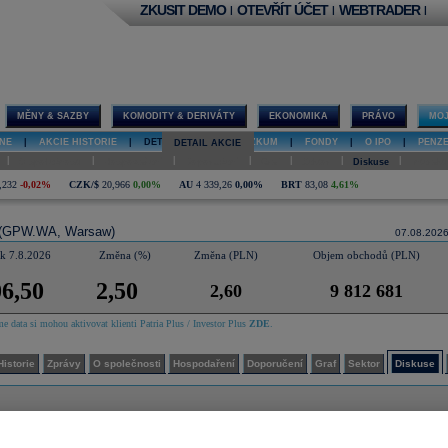
ZKUSIT DEMO
OTEVŘÍT ÚČET
WEBTRADER
|
|
|
MĚNY & SAZBY
KOMODITY & DERIVÁTY
EKONOMIKA
PRÁVO
MOJ
NE
|
AKCIE HISTORIE
|
DETAIL AKCIE
|
VÝZKUM
|
FONDY
|
O IPO
|
PENZ
DETAIL AKCIE
|
|
|
|
|
|
|
O společnosti
Hospodaření
Doporučení
Graf
Sektor
Diskuse
Interakt
,232
-0,02%
CZK/$
20,966
0,00%
AU
4 339,26
0,00%
BRT
83,08
4,61%
(GPW.WA, Warsaw)
07.08.202
 k 7.8.2026
Změna (%)
Změna (PLN)
Objem obchodů (PLN)
6,50
2,50
2,60
9 812 681
e data si mohou aktivovat klienti Patria Plus / Investor Plus
ZDE
.
Historie
Zprávy
O společnosti
Hospodaření
Doporučení
Graf
Sektor
Diskuse