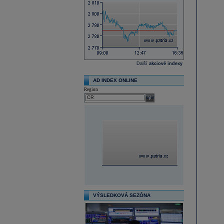
Další
akciové indexy
AD INDEX ONLINE
Region
select
VÝSLEDKOVÁ SEZÓNA