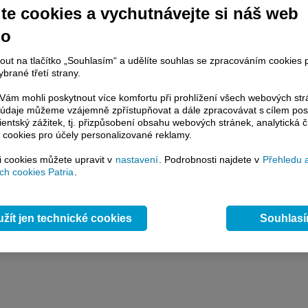
y
Přidat názor
Pavouk
Od nejnovějších
|
te cookies a vychutnávejte si náš web
ístě můžete zahájit diskusi. Zatím nebyl zadán žádný názor. Do diskuse mohou přispívat
ášení uživatelé (
Přihlásit
). Pokud nemáte účet, na který byste se mohli přihlásit, registrujte s
no
nout na tlačítko „Souhlasím“ a udělíte souhlas se zpracováním cookies 
brané třetí strany.
ám mohli poskytnout více komfortu při prohlížení všech webových st
to údaje můžeme vzájemně zpřístupňovat a dále zpracovávat s cílem pos
lientský zážitek, tj. přizpůsobení obsahu webových stránek, analytická č
 cookies pro účely personalizované reklamy.
si cookies můžete upravit v
nastavení
. Podrobnosti najdete v
Přehledu 
h cookies Patria
.
žít jen technické cookies
Souhlas