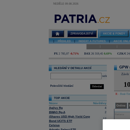
NEDĚLE 09.08.2026
Detail akcie
GPW diskuze
ZPRAVODAJSTVÍ
AKCIE & FONDY
|
PŘEHLED
|
INDEXY A FUTURES
|
AKCIE ONLI
|
|
Online
Historie
Zprávy
PX
2 785,07
-0,71%
DAX
26 319,45
0,69%
CZK/€
24
GPW
HLEDÁNÍ V DETAILU AKCIÍ
Závěr
select
10
Pokročilé hledání
Odeslat
R
- Real-Tim
TOP AKCIE
Název
Návštěvy
Online
Agilyx Rg
4
BWAQ Rg-A
2
Reklama
iShares USD High Yield Corp
12
Bond UCITS ETF
Celsius
4
Adaptiv Select ETF
3