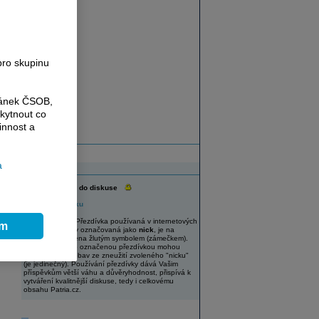
e
pro skupinu
ránek ČSOB,
kytnout co
innost a
a
Diskuse
Vaše přezdívka do diskuse
Změnit přezdívku
UPOZORNĚNÍ: Přezdívka používaná v internetových
ím
diskuzích, někdy označovaná jako
nick
, je na
Patria.cz označena žlutým symbolem (zámečkem).
Uživatelé s takto označenou přezdívkou mohou
diskutovat bez obav ze zneužití zvoleného "nicku"
(je jedinečný). Používání přezdívky dává Vašim
příspěvkům větší váhu a důvěryhodnost, přispívá k
vytváření kvalitnější diskuse, tedy i celkovému
obsahu Patria.cz.