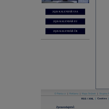
2Q26 KALENDÁŘ USA
2Q26 KALENDÁŘ EU
2Q26 KALENDÁŘ ČR
O Patria.cz
|
Reklama
|
Mapa Stránek
|
Skupina P
|
Cookies
RSS / XML
Zpravodajství: