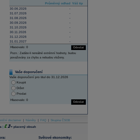
Průměrný odhad
Váš tip
30.06.2026
-
31.07.2026
-
31.08.2026
-
30.09.2026
-
31.10.2026
-
30.11.2026
-
31.12.2026
-
31.01.2027
-
Hlasovalo: 0
Odeslat
Pozn.: Zadáte-li nereálné extrémní hodnoty, budou
považovány za chybu a nebudou vloženy.
Vaše doporučení
Vaše doporučení pro titul do 31.12.2026
Koupit
Držet
Prodat
Hlasovalo: 0
Odeslat
stiční disclaimer
|
Náměty
|
FAQ
|
Skupina ČSOB
a
|
=
placený obsah
ora:
Světové ekonomiky: