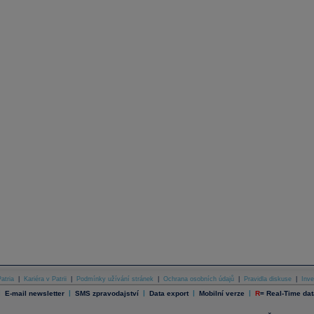
atria
|
Kariéra v Patrii
|
Podmínky užívání stránek
|
Ochrana osobních údajů
|
Pravidla diskuse
|
Inve
|
|
|
|
|
E-mail newsletter
SMS zpravodajství
Data export
Mobilní verze
R
=
Real-Time dat