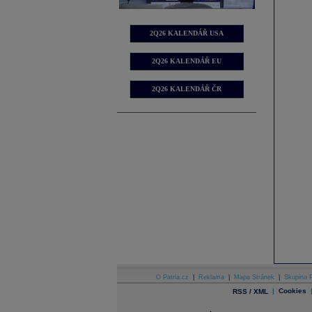
2Q26 KALENDÁŘ USA
2Q26 KALENDÁŘ EU
2Q26 KALENDÁŘ ČR
O Patria.cz
|
Reklama
|
Mapa Stránek
|
Skupina P
|
Cookies
RSS / XML