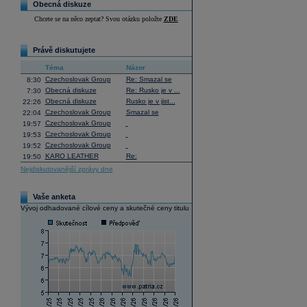
Obecná diskuze
Chcete se na něco zeptat? Svou otázku položte
ZDE
Právě diskutujete
Téma
Názor
Czechoslovak Group
Re: Smazal se
8:30
Obecná diskuze
Re: Rusko je v ...
7:30
Obecná diskuze
Rusko je v jist...
22:26
Czechoslovak Group
Smazal se
22:04
Czechoslovak Group
19:57
Czechoslovak Group
19:53
Czechoslovak Group
19:52
KARO LEATHER
Re:
19:50
Nejdiskutovanější zprávy dne
Vaše anketa
Vývoj odhadované cílové ceny a skutečné ceny titulu