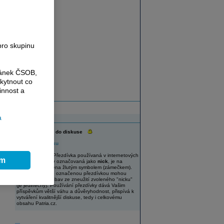
e
pro skupinu
ránek ČSOB,
kytnout co
innost a
a
Diskuse
Vaše přezdívka do diskuse
Změnit přezdívku
UPOZORNĚNÍ: Přezdívka používaná v internetových
ím
diskuzích, někdy označovaná jako
nick
, je na
Patria.cz označena žlutým symbolem (zámečkem).
Uživatelé s takto označenou přezdívkou mohou
diskutovat bez obav ze zneužití zvoleného "nicku"
(je jedinečný). Používání přezdívky dává Vašim
příspěvkům větší váhu a důvěryhodnost, přispívá k
vytváření kvalitnější diskuse, tedy i celkovému
obsahu Patria.cz.