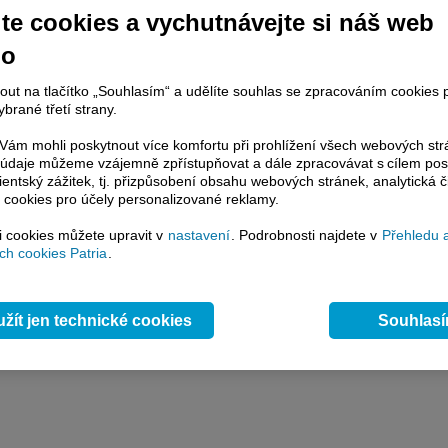
y
Přidat názor
Pavouk
Od nejnovějších
|
te cookies a vychutnávejte si náš web
ístě můžete zahájit diskusi. Zatím nebyl zadán žádný názor. Do diskuse mohou přispívat
ášení uživatelé (
Přihlásit
). Pokud nemáte účet, na který byste se mohli přihlásit, registrujte s
no
nout na tlačítko „Souhlasím“ a udělíte souhlas se zpracováním cookies 
brané třetí strany.
ám mohli poskytnout více komfortu při prohlížení všech webových st
to údaje můžeme vzájemně zpřístupňovat a dále zpracovávat s cílem pos
lientský zážitek, tj. přizpůsobení obsahu webových stránek, analytická č
 cookies pro účely personalizované reklamy.
si cookies můžete upravit v
nastavení
. Podrobnosti najdete v
Přehledu 
h cookies Patria
.
žít jen technické cookies
Souhlas