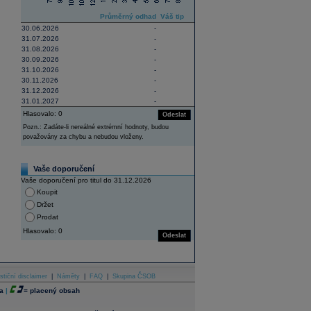
Průměrný odhad
Váš tip
30.06.2026
-
31.07.2026
-
31.08.2026
-
30.09.2026
-
31.10.2026
-
30.11.2026
-
31.12.2026
-
31.01.2027
-
Hlasovalo: 0
Odeslat
Pozn.: Zadáte-li nereálné extrémní hodnoty, budou
považovány za chybu a nebudou vloženy.
Vaše doporučení
Vaše doporučení pro titul do 31.12.2026
Koupit
Držet
Prodat
Hlasovalo: 0
Odeslat
stiční disclaimer
|
Náměty
|
FAQ
|
Skupina ČSOB
a
|
=
placený obsah