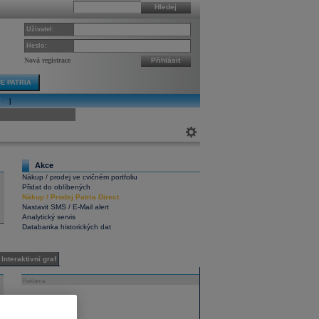
Hledej
Uživatel:
Heslo:
Nová registrace
Přihlásit
E PATRIA
E
|
ivní graf
Akce
5
Nákup / prodej ve cvičném portfoliu
Přidat do oblíbených
Nákup
/
Prodej
Patria Direct
Nastavit SMS / E-Mail alert
Analytický servis
Databanka historických dat
Interaktivní graf
Reklama