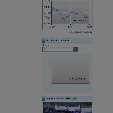
Další
akciové indexy
AD INDEX ONLINE
Region
select
VÝSLEDKOVÁ SEZÓNA