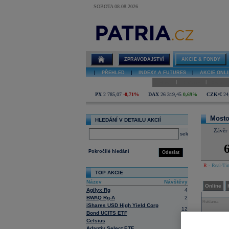
SOBOTA 08.08.2026
Detail akcie
Mostostal
Zabrze
diskuze
ZPRAVODAJSTVÍ
AKCIE & FONDY
|
PŘEHLED
|
INDEXY A FUTURES
|
AKCIE ONLI
|
|
Online
Historie
Zprávy
PX
2 785,07
-0,71%
DAX
26 319,45
0,69%
CZK/€
24
Mosto
HLEDÁNÍ V DETAILU AKCIÍ
Závěr
select
6
Pokročilé hledání
Odeslat
R
- Real-Tim
TOP AKCIE
Název
Návštěvy
Online
Agilyx Rg
4
BWAQ Rg-A
2
Reklama
iShares USD High Yield Corp
12
Bond UCITS ETF
Celsius
4
Adaptiv Select ETF
3