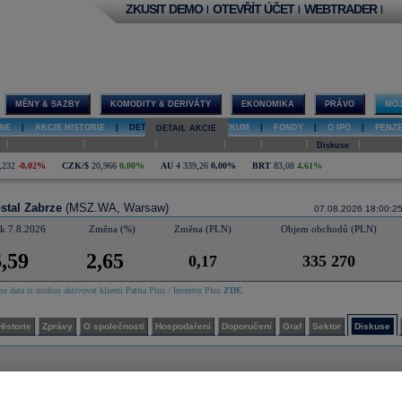
ZKUSIT DEMO
OTEVŘÍT ÚČET
WEBTRADER
|
|
|
MĚNY & SAZBY
KOMODITY & DERIVÁTY
EKONOMIKA
PRÁVO
MOJ
NE
|
AKCIE HISTORIE
|
DETAIL AKCIE
|
VÝZKUM
|
FONDY
|
O IPO
|
PENZ
DETAIL AKCIE
|
|
|
|
|
|
|
O společnosti
Hospodaření
Doporučení
Graf
Sektor
Diskuse
Interakt
,232
-0,02%
CZK/$
20,966
0,00%
AU
4 339,26
0,00%
BRT
83,08
4,61%
stal Zabrze
(MSZ.WA, Warsaw)
07.08.2026 18:00:2
 k 7.8.2026
Změna (%)
Změna (PLN)
Objem obchodů (PLN)
,59
2,65
0,17
335 270
e data si mohou aktivovat klienti Patria Plus / Investor Plus
ZDE
.
Historie
Zprávy
O společnosti
Hospodaření
Doporučení
Graf
Sektor
Diskuse