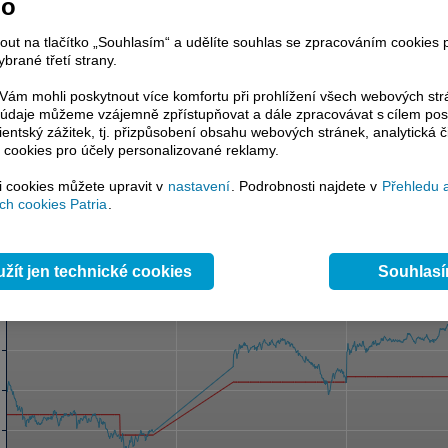
no
pásmo
select
 průměr 1
select
nout na tlačítko „Souhlasím“ a udělíte souhlas se zpracováním cookies 
 průměr 2
select
brané třetí strany.
1
select
ám mohli poskytnout více komfortu při prohlížení všech webových st
2
select
to údaje můžeme vzájemně zpřístupňovat a dále zpracovávat s cílem pos
3
select
lientský zážitek, tj. přizpůsobení obsahu webových stránek, analytická č
4
select
 cookies pro účely personalizované reklamy.
Odeslat
si cookies můžete upravit v
nastavení
. Podrobnosti najdete v
Přehledu 
h cookies Patria
.
žít jen technické cookies
Souhlas