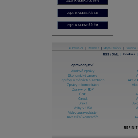
2Q26 KALENDÁŘ USA
2Q26 KALENDÁŘ EU
2Q26 KALENDÁŘ ČR
O Patria.cz
|
Reklama
|
Mapa Stránek
|
Skupina P
|
Cookies
RSS / XML
Zpravodajství:
Akciové zprávy
Ekonomické zprávy
A
Zprávy o měnách a sazbách
Akcie 
Zprávy o komoditách
Akc
Zprávy o HDP
ČNB
A
Grexit
A
Brexit
Akc
Volby v USA
A
Video zpravodajství
Investiční komentáře
Ak