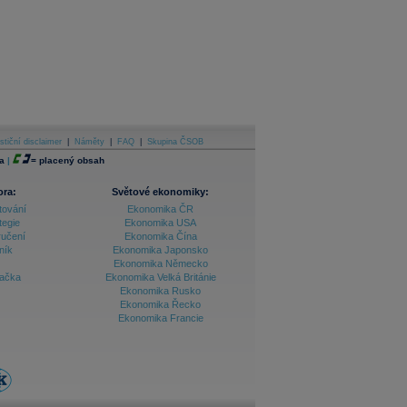
stiční disclaimer
|
Náměty
|
FAQ
|
Skupina ČSOB
a
|
=
placený obsah
ora:
Světové ekonomiky:
tování
Ekonomika ČR
tegie
Ekonomika USA
ručení
Ekonomika Čína
ník
Ekonomika Japonsko
Ekonomika Německo
lačka
Ekonomika Velká Británie
Ekonomika Rusko
Ekonomika Řecko
Ekonomika Francie