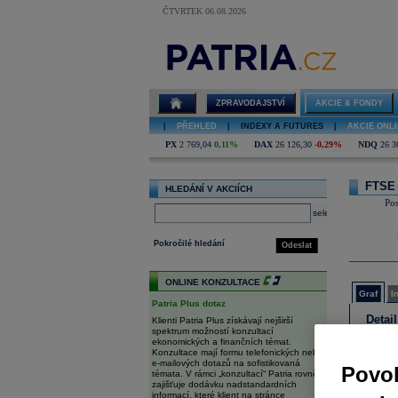
ČTVRTEK 06.08.2026
Detail future
FTSE MIB
Index
ZPRAVODAJSTVÍ
AKCIE & FONDY
|
PŘEHLED
|
INDEXY A FUTURES
|
AKCIE ONLI
PX
2 769,04
0,11%
DAX
26 126,30
-0,29%
NDQ
26 3
FTSE 
HLEDÁNÍ V AKCIÍCH
Pos
select
Pokročilé hledání
Odeslat
ONLINE KONZULTACE
Graf
I
Patria Plus dotaz
Detai
Klienti Patria Plus získávají nejširší
spektrum možností konzultací
ekonomických a finančních témat.
Typ graf
Konzultace mají formu telefonických nebo
e-mailových dotazů na sofistikovaná
Povol
témata. V rámci „konzultací“ Patria rovněž
zajišťuje dodávku nadstandardních
Porovnat
informací, které klient na stránce