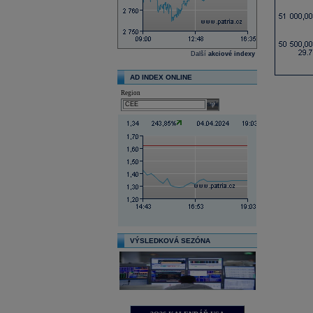
Další
akciové indexy
AD INDEX ONLINE
Region
select
VÝSLEDKOVÁ SEZÓNA