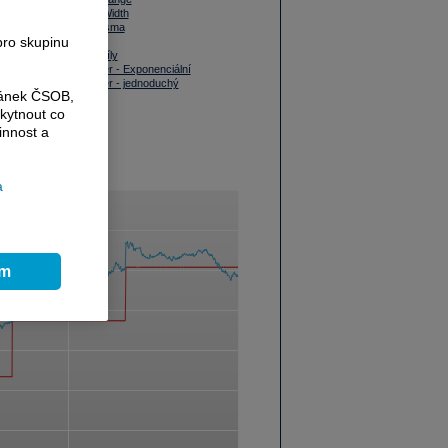
Bollinger Band Width
Bollingerova pásma
pro skupinu
Donchian kanál
Index relativní síly
Klouzavý průměr - Exponenciální
Klouzavý průměr - jednoduchý
ránek ČSOB,
MACD
Momentum
kytnout co
Obálka
innost a
On Balance Volume Index (OBV)
Price Rate of Change
Price Volume Trend
Stochastic
a
Typická cena
Vážená cena
ím