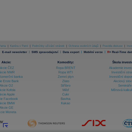
atria
|
Kariéra v Patrii
|
Podmínky užívání stránek
|
Ochrana osobních údajů
|
Pravidla diskuse
|
Inve
|
|
|
|
|
E-mail newsletter
SMS zpravodajství
Data export
Mobilní verze
R
=
Real-Time dat
Akcie:
Komodity:
Škola invest
Akcie ČEZ
Ropa BRENT
Akademie inves
kcie NWR
Ropa WTI
Investiční stra
Komerční banka
Zemní plyn
Investiční dopo
ie Erste Bank
Zlato
Akciový slov
Akcie O2
Stříbro
Semináře
kcie Kofola
Měď
Měnová kalku
kcie Apple
Cukr
ie Facebook
Bavlna
kcie BMW
Kakao
Akcie GE
cie Moneta