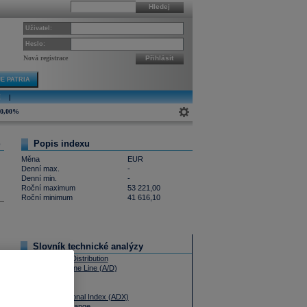
Hledej
Uživatel:
Heslo:
Nová registrace
Přihlásit
E PATRIA
E
|
0,00%
Popis indexu
0
Měna
EUR
Denní max.
-
Denní min.
-
Roční maximum
53 221,00
Roční minimum
41 616,10
Slovník technické analýzy
Accumulation / Distribution
Advance - Decline Line (A/D)
Aroon Oscillator
Aroon Up/Down
Average Directional Index (ADX)
Average True Range