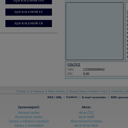
2Q26 KALENDÁŘ USA
2Q26 KALENDÁŘ EU
2Q26 KALENDÁŘ ČR
COLTCZ
ISIN:
CZ0009008942
RIC:
0,00
O Patria.cz
|
Reklama
|
Mapa Stránek
|
Skupina Patria
|
Kariéra v Patrii
|
Podmínky uží
|
Cookies
|
|
RSS / XML
E-mail newsletter
SMS zpravod
Zpravodajství:
Akcie:
Akciové zprávy
Akcie ČEZ
Ekonomické zprávy
Akcie NWR
Zprávy o měnách a sazbách
Akcie Komerční banka
Zprávy o komoditách
Akcie Erste Bank