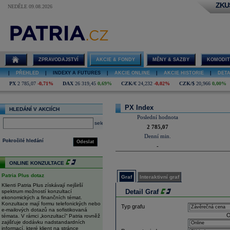
ZKU
NEDĚLE 09.08.2026
Detail indexu
PX Index
ZPRAVODAJSTVÍ
AKCIE & FONDY
MĚNY & SAZBY
KOMODIT
|
PŘEHLED
|
INDEXY A FUTURES
|
AKCIE ONLINE
|
AKCIE HISTORIE
|
DETA
PX
2 785,07
-0,71%
DAX
26 319,45
0,69%
CZK/€
24,232
-0,02%
CZK/$
20,966
0,00%
PX Index
HLEDÁNÍ V AKCIÍCH
Poslední hodnota
select
2 785,07
Denní min.
Pokročilé hledání
Odeslat
-
ONLINE KONZULTACE
Patria Plus dotaz
Graf
Interaktivní graf
Klienti Patria Plus získávají nejširší
Detail Graf
spektrum možností konzultací
ekonomických a finančních témat.
Konzultace mají formu telefonických nebo
Typ grafu
e-mailových dotazů na sofistikovaná
O
témata. V rámci „konzultací“ Patria rovněž
zajišťuje dodávku nadstandardních
informací, které klient na stránce