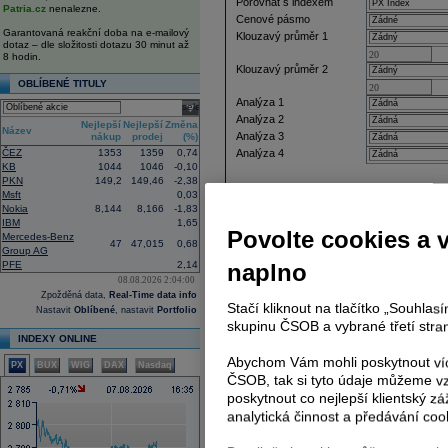
Porovnat s indexem
Patria.cz
nenalezne.
Cenové pásmo
Garantovaná reakční doba na e-mailový
Klouzavý průměr 1
dotaz – dle složitosti dotazu 30 minut až
8 hodin.
Klouzavý průměr 2
OBLÍBENÉ TITULY
Analýza 1
select
Analýza 2
Nejlepší
Nejlepší
Změna
Název
Analýza 3
nákup
prodej
(%)
ČEZ
1353
1359
0,74
Analýza 4
KB
1044
1046
-0,10
PKN
149,2
149,46
-2,38
Msft
0,03
Nokia
8,144
8,166
-1,83
IBM
1,65
Povolte cookies a 
Mercedes-Benz
47
47,015
0,68
Group AG
PFE
2,14
naplno
08.08.2026 2:04:00
Zpožděná data,
Real-Time data info
Stačí kliknout na tlačítko „Souhla
Nastavit
Oblíbené
, nastavit
Portfolio
skupinu ČSOB a vybrané třetí stran
INDEXY ONLINE
Abychom Vám mohli poskytnout víc
PX
BUX
WIG
DAX
Nasdaq
ČSOB, tak si tyto údaje můžeme vz
poskytnout co nejlepší klientský zá
analytická činnost a předávání coo