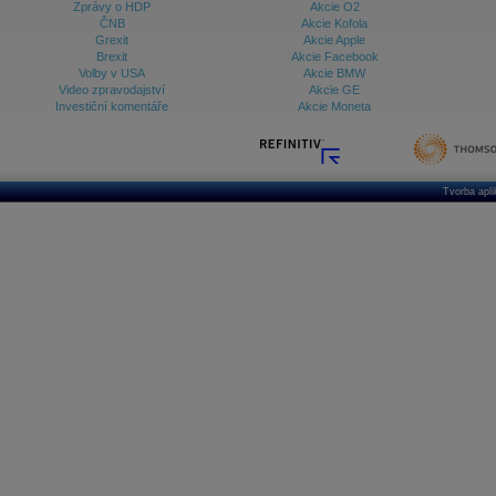
Zprávy o HDP
Akcie O2
ČNB
Akcie Kofola
Grexit
Akcie Apple
Brexit
Akcie Facebook
Volby v USA
Akcie BMW
Video zpravodajství
Akcie GE
Investiční komentáře
Akcie Moneta
Tvorba apl