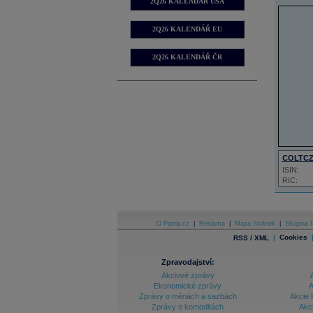
2Q26 KALENDÁŘ USA
2Q26 KALENDÁŘ EU
2Q26 KALENDÁŘ ČR
COLTC
ISIN:
RIC:
O Patria.cz
|
Reklama
|
Mapa Stránek
|
Skupina P
|
Cookies
RSS / XML
Zpravodajství:
Akciové zprávy
Ekonomické zprávy
A
Zprávy o měnách a sazbách
Akcie 
Zprávy o komoditách
Akc