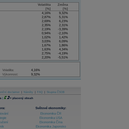
Volatilita
Změna
[%]
[%]
4,16%
9,32%
2,87%
5,31%
2,69%
6,23%
2,35%
2,31%
2,19%
-3,39%
0,94%
-2,10%
1,02%
1,42%
3,03%
6,09%
1,67%
1,86%
1,63%
4,34%
2,75%
-4,19%
2,20%
-5,51%
4,34%
9,22%
Volatilita:
4,16%
Výkonnost:
9,32%
stiční disclaimer
|
Náměty
|
FAQ
|
Skupina ČSOB
a
|
=
placený obsah
ora:
Světové ekonomiky:
tování
Ekonomika ČR
tegie
Ekonomika USA
ručení
Ekonomika Čína
ník
Ekonomika Japonsko