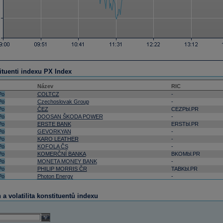
ituenti indexu PX Index
Název
RIC
Po
COLTCZ
-
Po
Czechoslovak Group
-
Po
ČEZ
CEZPbl.PR
Po
DOOSAN ŠKODA POWER
-
Po
ERSTE BANK
ERSTbl.PR
Po
GEVORKYAN
-
Po
KARO LEATHER
-
Po
KOFOLA ČS
-
Po
KOMERČNÍ BANKA
BKOMbl.PR
Po
MONETA MONEY BANK
-
Po
PHILIP MORRIS ČR
TABKbl.PR
Po
Photon Energy
-
Po
PILULKA LÉKÁRNY
-
Po
PRIMOCO UAV SE
-
a volatilita konstituentů indexu
Po
VIG
VIGRbl.PR
eré cenné papíry nelze přidat do oblíbených akcií.
select