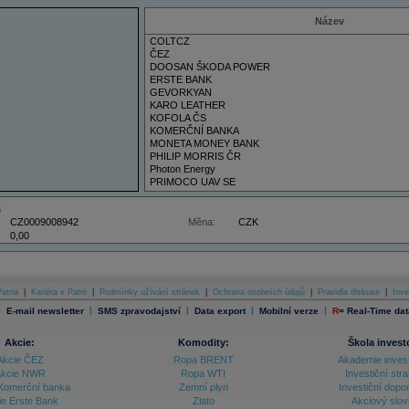
Název
COLTCZ
ČEZ
DOOSAN ŠKODA POWER
ERSTE BANK
GEVORKYAN
KARO LEATHER
KOFOLA ČS
KOMERČNÍ BANKA
MONETA MONEY BANK
PHILIP MORRIS ČR
Photon Energy
PRIMOCO UAV SE
VIG
Z
CZ0009008942
Měna:
CZK
0,00
atria
|
Kariéra v Patrii
|
Podmínky užívání stránek
|
Ochrana osobních údajů
|
Pravidla diskuse
|
Inve
|
|
|
|
|
E-mail newsletter
SMS zpravodajství
Data export
Mobilní verze
R
=
Real-Time dat
Akcie:
Komodity:
Škola invest
Akcie ČEZ
Ropa BRENT
Akademie inves
kcie NWR
Ropa WTI
Investiční stra
Komerční banka
Zemní plyn
Investiční dopo
ie Erste Bank
Zlato
Akciový slov