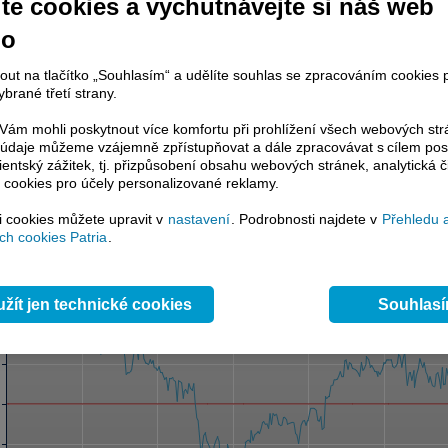
te cookies a vychutnávejte si náš web
 s indexem
select
pásmo
select
no
 průměr 1
select
 průměr 2
select
nout na tlačítko „Souhlasím“ a udělíte souhlas se zpracováním cookies 
brané třetí strany.
1
select
2
select
ám mohli poskytnout více komfortu při prohlížení všech webových st
3
select
to údaje můžeme vzájemně zpřístupňovat a dále zpracovávat s cílem pos
4
select
lientský zážitek, tj. přizpůsobení obsahu webových stránek, analytická č
Odeslat
 cookies pro účely personalizované reklamy.
si cookies můžete upravit v
nastavení
. Podrobnosti najdete v
Přehledu 
h cookies Patria
.
žít jen technické cookies
Souhlas