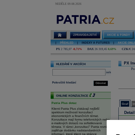
NEDĚLE 09.08.2026
Detail indexu
PX Index
ZPRAVODAJSTVÍ
AKCIE & FONDY
|
PŘEHLED
|
INDEXY A FUTURES
|
AKCIE ONLI
PX
2 785,07
-0,71%
DAX
26 319,45
0,69%
CZK/€
24
PX In
HLEDÁNÍ V AKCIÍCH
Po
select
Pokročilé hledání
Odeslat
ONLINE KONZULTACE
Patria Plus dotaz
Graf
I
Klienti Patria Plus získávají nejširší
Detai
spektrum možností konzultací
ekonomických a finančních témat.
Konzultace mají formu telefonických nebo
Typ graf
e-mailových dotazů na sofistikovaná
témata. V rámci „konzultací“ Patria rovněž
zajišťuje dodávku nadstandardních
informací, které klient na stránce