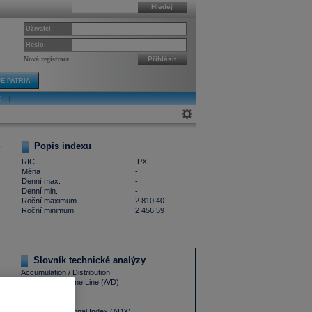
Hledej
Uživatel:
Heslo:
Nová registrace
Přihlásit
E PATRIA
E
|
Popis indexu
0
RIC
.PX
Měna
-
Denní max.
-
Denní min.
-
Roční maximum
2 810,40
Roční minimum
2 456,59
Slovník technické analýzy
Accumulation / Distribution
Advance - Decline Line (A/D)
Aroon Oscillator
Aroon Up/Down
Average Directional Index (ADX)