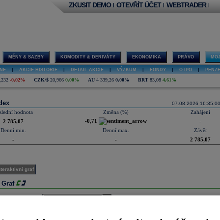
ZKUSIT DEMO
OTEVŘÍT ÚČET
WEBTRADER
|
|
|
MĚNY & SAZBY
KOMODITY & DERIVÁTY
EKONOMIKA
PRÁVO
MOJ
NE
|
AKCIE HISTORIE
|
DETAIL AKCIE
|
VÝZKUM
|
FONDY
|
O IPO
|
PENZ
,232
-0,02%
CZK/$
20,966
0,00%
AU
4 339,26
0,00%
BRT
83,08
4,61%
dex
07.08.2026 16:35:0
slední hodnota
Změna (%)
Zahájení
-0,71
2 785,07
-
Denní min.
Denní max.
Závěr
-
-
2 785,07
nteraktivní graf
l Graf
u
select
Období
select