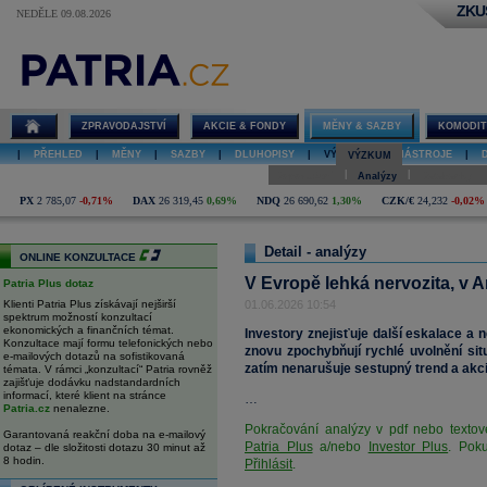
ZKU
NEDĚLE 09.08.2026
V Evropě
lehká
nervozita, v
Americe
pokračování
ZPRAVODAJSTVÍ
AKCIE & FONDY
MĚNY & SAZBY
KOMODIT
optimismu o
AI
|
PŘEHLED
|
MĚNY
|
SAZBY
|
DLUHOPISY
|
VÝZKUM
|
NÁSTROJE
|
VÝZKUM
|
|
Doporučení
Analýzy
Databanky
PX
2 785,07
-0,71%
DAX
26 319,45
0,69%
NDQ
26 690,62
1,30%
CZK/€
24,232
-0,02%
Detail - analýzy
ONLINE KONZULTACE
V Evropě lehká nervozita, v 
Patria Plus dotaz
Klienti Patria Plus získávají nejširší
01.06.2026 10:54
spektrum možností konzultací
ekonomických a finančních témat.
Investory znejisťuje další eskalace a 
Konzultace mají formu telefonických nebo
znovu zpochybňují rychlé uvolnění s
e-mailových dotazů na sofistikovaná
zatím nenarušuje sestupný trend a akci
témata. V rámci „konzultací“ Patria rovněž
zajišťuje dodávku nadstandardních
informací, které klient na stránce
…
Patria.cz
nenalezne.
Pokračování analýzy v pdf nebo textov
Garantovaná reakční doba na e-mailový
Patria Plus
a/nebo
Investor Plus
. Poku
dotaz – dle složitosti dotazu 30 minut až
8 hodin.
Přihlásit
.