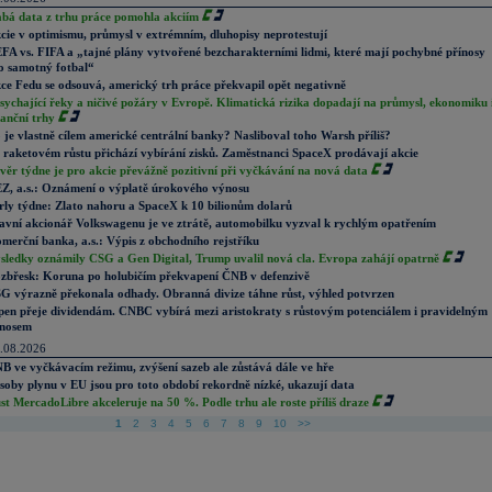
abá data z trhu práce pomohla akciím
cie v optimismu, průmysl v extrémním, dluhopisy neprotestují
FA vs. FIFA a „tajné plány vytvořené bezcharakterními lidmi, které mají pochybné přínosy
o samotný fotbal“
ce Fedu se odsouvá, americký trh práce překvapil opět negativně
sychající řeky a ničivé požáry v Evropě. Klimatická rizika dopadají na průmysl, ekonomiku 
nanční trhy
 je vlastně cílem americké centrální banky? Nasliboval toho Warsh příliš?
 raketovém růstu přichází vybírání zisků. Zaměstnanci SpaceX prodávají akcie
věr týdne je pro akcie převážně pozitivní při vyčkávání na nová data
Z, a.s.: Oznámení o výplatě úrokového výnosu
rly týdne: Zlato nahoru a SpaceX k 10 bilionům dolarů
avní akcionář Volkswagenu je ve ztrátě, automobilku vyzval k rychlým opatřením
merční banka, a.s.: Výpis z obchodního rejstříku
sledky oznámily CSG a Gen Digital, Trump uvalil nová cla. Evropa zahájí opatrně
zbřesk: Koruna po holubičím překvapení ČNB v defenzivě
G výrazně překonala odhady. Obranná divize táhne růst, výhled potvrzen
pen přeje dividendám. CNBC vybírá mezi aristokraty s růstovým potenciálem i pravidelným
nosem
.08.2026
B ve vyčkávacím režimu, zvýšení sazeb ale zůstává dále ve hře
soby plynu v EU jsou pro toto období rekordně nízké, ukazují data
st MercadoLibre akceleruje na 50 %. Podle trhu ale roste příliš draze
1
2
3
4
5
6
7
8
9
10
>>