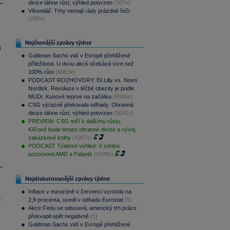
divize táhne růst, výhled potvrzen
(367x)
Víkendář: Trhy nemají rády prázdné řeči
(280x)
Nejčtenější zprávy týdne
i
Goldman Sachs vidí v Evropě přehlížené
příležitosti. U dvou akcií očekává více než
100% růst
(8863x)
PODCAST ROZHOVORY: Eli Lilly vs. Novo
Nordisk. Revoluce v léčbě obezity je podle
MUDr. Kunové teprve na začátku
(6926x)
CSG výrazně překonala odhady. Obranná
divize táhne růst, výhled potvrzen
(5041x)
PREVIEW: CSG míří k dalšímu růstu.
Klíčové bude tempo obranné divize a vývoj
zakázkové knihy
(4307x)
PODCAST Týdenní výhled: V centru
pozornosti AMD a Palantir
(4189x)
Nejdiskutovanější zprávy týdne
Inflace v eurozóně v červenci vzrostla na
2,9 procenta, uvedl v odhadu Eurostat
(5)
Akce Fedu se odsouvá, americký trh práce
překvapil opět negativně
(1)
Goldman Sachs vidí v Evropě přehlížené