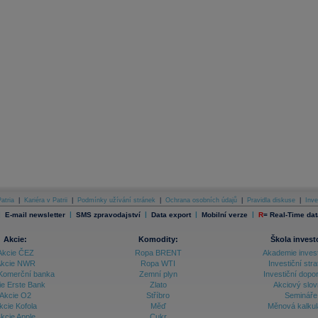
atria
|
Kariéra v Patrii
|
Podmínky užívání stránek
|
Ochrana osobních údajů
|
Pravidla diskuse
|
Inve
|
|
|
|
|
E-mail newsletter
SMS zpravodajství
Data export
Mobilní verze
R
=
Real-Time dat
Akcie:
Komodity:
Škola invest
Akcie ČEZ
Ropa BRENT
Akademie inves
kcie NWR
Ropa WTI
Investiční stra
Komerční banka
Zemní plyn
Investiční dopo
ie Erste Bank
Zlato
Akciový slov
Akcie O2
Stříbro
Semináře
kcie Kofola
Měď
Měnová kalku
kcie Apple
Cukr