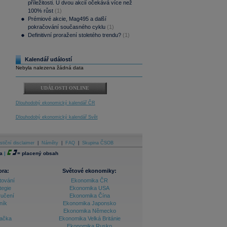
příležitosti. U dvou akcií očekává více než
100% růst
(1)
Prémiové akcie, Mag495 a další
pokračování současného cyklu
(1)
Definitivní proražení stoletého trendu?
(1)
Kalendář událostí
Nebyla nalezena žádná data
UDÁLOSTI ONLINE
Dlouhodobý ekonomický kalendář ČR
Dlouhodobý ekonomický kalendář Svět
stiční disclaimer
|
Náměty
|
FAQ
|
Skupina ČSOB
a
|
=
placený obsah
ora:
Světové ekonomiky:
tování
Ekonomika ČR
tegie
Ekonomika USA
ručení
Ekonomika Čína
ník
Ekonomika Japonsko
Ekonomika Německo
lačka
Ekonomika Velká Británie
Ekonomika Rusko