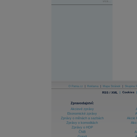
více...
O Patria.cz
|
Reklama
|
Mapa Stránek
|
Skupina P
|
Cookies
RSS / XML
Zpravodajství:
Akciové zprávy
Ekonomické zprávy
A
Zprávy o měnách a sazbách
Akcie 
Zprávy o komoditách
Akc
Zprávy o HDP
ČNB
A
Grexit
A