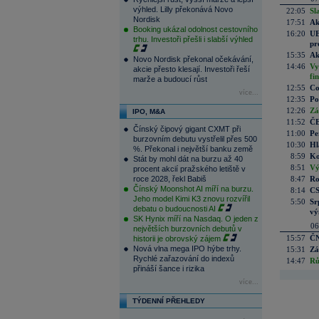
výhled. Lilly překonává Novo
22:05
Sl
Nordisk
17:51
Ak
Booking ukázal odolnost cestovního
16:20
UE
trhu. Investoři přešli i slabší výhled
pr
15:35
Ak
Novo Nordisk překonal očekávání,
14:46
Vy
akcie přesto klesají. Investoři řeší
fi
marže a budoucí růst
12:55
Co
více...
12:35
Po
12:26
Zá
IPO, M&A
11:52
ČE
Čínský čipový gigant CXMT při
11:00
Pe
burzovním debutu vystřelil přes 500
10:30
Hl
%. Překonal i největší banku země
8:59
Ko
Stát by mohl dát na burzu až 40
8:51
Vý
procent akcií pražského letiště v
roce 2028, řekl Babiš
8:47
Ro
Čínský Moonshot AI míří na burzu.
8:14
CS
Jeho model Kimi K3 znovu rozvířil
5:50
Sr
debatu o budoucnosti AI
vý
SK Hynix míří na Nasdaq. O jeden z
06
největších burzovních debutů v
15:57
ČN
historii je obrovský zájem
Nová vlna mega IPO hýbe trhy.
15:31
Zá
Rychlé zařazování do indexů
14:47
Rů
přináší šance i rizika
více...
TÝDENNÍ PŘEHLEDY