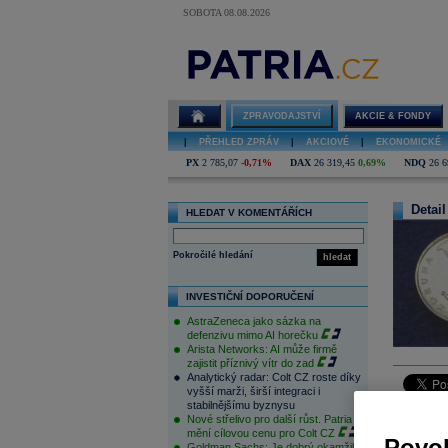
SOBOTA 08.08.2026
ZPRAVODAJSTVÍ
AKCIE & FONDY
|
PŘEHLED ZPRÁV
|
AKCIOVÉ
|
EKONOMICKÉ
PX
2 785,07
-0,71%
DAX
26 319,45
0,69%
NDQ
26 6
Detail
HLEDAT V KOMENTÁŘÍCH
Pokročilé hledání
hledat
INVESTIČNÍ DOPORUČENÍ
AstraZeneca jako sázka na
defenzivu mimo AI horečku
Arista Networks: AI může firmě
zajistit příznivý vítr do zad
Analytický radar: Colt CZ roste díky
vyšší marži, širší integraci i
stabilnějšímu byznysu
Nové střelivo pro další růst. Patria
Koruna
za
mění cílovou cenu pro Colt CZ
27,73 CZK
Povol
Goldman Sachs: Je dobrý okamžik