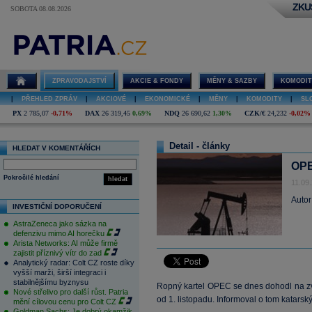
ZKU
SOBOTA 08.08.2026
ZPRAVODAJSTVÍ
AKCIE & FONDY
MĚNY & SAZBY
KOMODIT
|
PŘEHLED ZPRÁV
|
AKCIOVÉ
|
EKONOMICKÉ
|
MĚNY
|
KOMODITY
|
SL
PX
2 785,07
-0,71%
DAX
26 319,45
0,69%
NDQ
26 690,62
1,30%
CZK/€
24,232
-0,02%
Detail - články
HLEDAT V KOMENTÁŘÍCH
OPE
Pokročilé hledání
hledat
11.09
Autor
INVESTIČNÍ DOPORUČENÍ
AstraZeneca jako sázka na
defenzivu mimo AI horečku
Arista Networks: AI může firmě
zajistit příznivý vítr do zad
Analytický radar: Colt CZ roste díky
vyšší marži, širší integraci i
stabilnějšímu byznysu
Ropný kartel OPEC se dnes dohodl na z
Nové střelivo pro další růst. Patria
od 1. listopadu. Informoval o tom katarsk
mění cílovou cenu pro Colt CZ
Goldman Sachs: Je dobrý okamžik