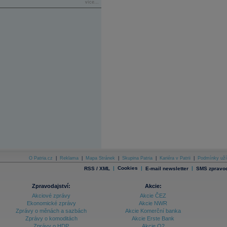
více...
O Patria.cz
|
Reklama
|
Mapa Stránek
|
Skupina Patria
|
Kariéra v Patrii
|
Podmínky uží
|
Cookies
|
|
RSS / XML
E-mail newsletter
SMS zpravod
Zpravodajství:
Akcie:
Akciové zprávy
Akcie ČEZ
Ekonomické zprávy
Akcie NWR
Zprávy o měnách a sazbách
Akcie Komerční banka
Zprávy o komoditách
Akcie Erste Bank
Zprávy o HDP
Akcie O2