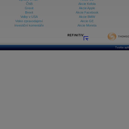
ČNB
Akcie Kofola
Grexit
Akcie Apple
Brexit
Akcie Facebook
Volby v USA
Akcie BMW
Video zpravodajství
Akcie GE
Investiční komentáře
Akcie Moneta
Tvorba apl