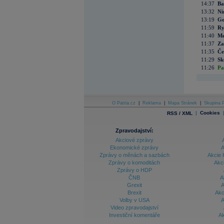
14:37
Ba
13:32
Ni
13:19
Go
11:59
Ry
11:40
Me
11:37
Za
11:35
Če
11:29
Sk
11:26
Pa
O Patria.cz
|
Reklama
|
Mapa Stránek
|
Skupina P
|
Cookies
RSS / XML
Zpravodajství:
Akciové zprávy
Ekonomické zprávy
A
Zprávy o měnách a sazbách
Akcie 
Zprávy o komoditách
Akc
Zprávy o HDP
ČNB
A
Grexit
A
Brexit
Akc
Volby v USA
A
Video zpravodajství
Investiční komentáře
Ak