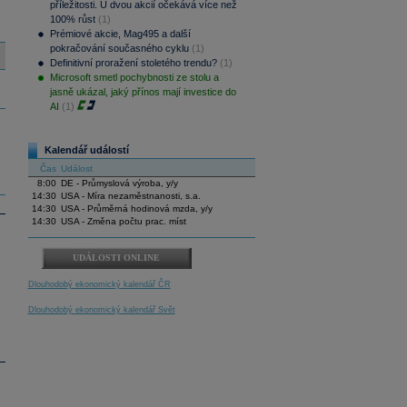
příležitosti. U dvou akcií očekává více než
100% růst
(1)
Prémiové akcie, Mag495 a další
pokračování současného cyklu
(1)
Definitivní proražení stoletého trendu?
(1)
Microsoft smetl pochybnosti ze stolu a
jasně ukázal, jaký přínos mají investice do
AI
(1)
Kalendář událostí
Čas
Událost
8:00
DE - Průmyslová výroba, y/y
14:30
USA - Míra nezaměstnanosti, s.a.
14:30
USA - Průměrná hodinová mzda, y/y
14:30
USA - Změna počtu prac. míst
UDÁLOSTI ONLINE
Dlouhodobý ekonomický kalendář ČR
Dlouhodobý ekonomický kalendář Svět