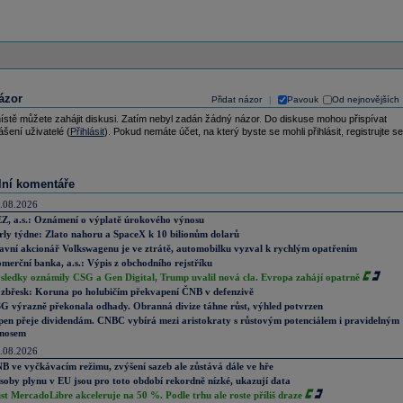
ázor
Přidat názor
Pavouk
Od nejnovějších
|
ístě můžete zahájit diskusi. Zatím nebyl zadán žádný názor. Do diskuse mohou přispívat
ášení uživatelé (
Přihlásit
). Pokud nemáte účet, na který byste se mohli přihlásit, registrujte se
lní komentáře
.08.2026
Z, a.s.: Oznámení o výplatě úrokového výnosu
rly týdne: Zlato nahoru a SpaceX k 10 bilionům dolarů
avní akcionář Volkswagenu je ve ztrátě, automobilku vyzval k rychlým opatřením
merční banka, a.s.: Výpis z obchodního rejstříku
sledky oznámily CSG a Gen Digital, Trump uvalil nová cla. Evropa zahájí opatrně
zbřesk: Koruna po holubičím překvapení ČNB v defenzivě
G výrazně překonala odhady. Obranná divize táhne růst, výhled potvrzen
pen přeje dividendám. CNBC vybírá mezi aristokraty s růstovým potenciálem i pravidelným
nosem
.08.2026
B ve vyčkávacím režimu, zvýšení sazeb ale zůstává dále ve hře
soby plynu v EU jsou pro toto období rekordně nízké, ukazují data
st MercadoLibre akceleruje na 50 %. Podle trhu ale roste příliš draze