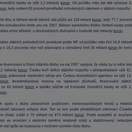
investiční banky ve výši 2,1 miliardy
korun
. Od počátku roku tak stát vyčerpal 3,
orun
, tedy celkem 83 procent prostředků schválených zákonem o státním rozpočtu.
m trhu si během devíti měsíců stát půjčil asi 119 miliard
korun
, tedy 77,7 procen
ho schváleného limitu pro rok 2007. Během samotného třetího čtvrtletí nastal podl
pokles emisí středně- a dlouhodobých dluhopisů v hodnotě dvě miliardy
korun
.
okles státních pokladničních poukázek podle MF od počátku roku činí 34,9 miliard
dy o 16,3 procenta více než plánovaný a schválený limit 30 miliard
korun
do konc
ie financování a řízení státního dluhu na rok 2007 vyplývá, že vláda by si měla let
9,2 miliardy
korun
. Částku tvoří deficit státního rozpočtu v předpokládané výši 91
orun
, plánované maximální zdroje pro Českou konsolidační agenturu ve výši 13,
korun
, desetimiliardová rezerva na vyplácení důchodů, financování státníc
 za 43 miliard
korun
a splátky půjček od Evropské investiční banky ve výši 1,
orun
.
uh spolu s dluhy zdravotních pojišťoven, mimorozpočtových fondů a místníc
vytváří takzvaný veřejný dluh. Ten se loni podle předběžných informací Českéh
kého úřadu zvýšil o 70 miliard na 973 miliard
korun
. Podle analytiků je současn
luh ve srovnání s okolními zeměmi relativně nízký a stabilizovaný, nebezpeč
 vidí spíše do budoucna v možném rychlém růstu dluhu.