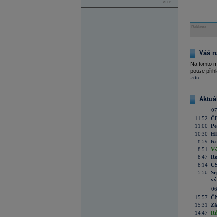
více...
Reklama
Váš n
Na tomto m
pouze přihl
zde
.
Aktuá
07
11:52
ČE
11:00
Pe
10:30
Hl
8:59
Ko
8:51
Vý
8:47
Ro
8:14
CS
5:50
Sr
vý
06
15:57
ČN
15:31
Zá
14:47
Rů