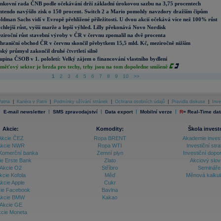
nkovní rada ČNB podle očekávání drží základní úrokovou sazbu na 3,75 procentech
ntendo navýšilo zisk o 150 procent. Switch 2 a Mario pomohly navzdory dražším čipům
ldman Sachs vidí v Evropě přehlížené příležitosti. U dvou akcií očekává více než 100% růst
chlejší růst, vyšší marže a lepší výhled. Lilly překonává Novo Nordisk
ziroční růst stavební výroby v ČR v červnu zpomalil na dvě procenta
hraniční obchod ČR v červnu skončil přebytkem 15,5 mld. Kč, meziročně nižším
ský průmysl zakončil druhé čtvrtletí silně
upina ČSOB v 1. pololetí: Velký zájem o financování vlastního bydlení
měťový sektor je brzda pro techy, trhy jsou na tom dopoledne smíšeně
1
2
3
4
5
6
7
8
9
10
>>
atria
|
Kariéra v Patrii
|
Podmínky užívání stránek
|
Ochrana osobních údajů
|
Pravidla diskuse
|
Inve
|
|
|
|
|
E-mail newsletter
SMS zpravodajství
Data export
Mobilní verze
R
=
Real-Time dat
Akcie:
Komodity:
Škola invest
Akcie ČEZ
Ropa BRENT
Akademie inves
kcie NWR
Ropa WTI
Investiční stra
Komerční banka
Zemní plyn
Investiční dopo
ie Erste Bank
Zlato
Akciový slov
Akcie O2
Stříbro
Semináře
kcie Kofola
Měď
Měnová kalku
kcie Apple
Cukr
ie Facebook
Bavlna
kcie BMW
Kakao
Akcie GE
cie Moneta