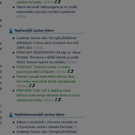
zakázkové knihy
(1140x)
8
Hlavní akcionář Volkswagenu je ve ztrátě,
automobilku vyzval k rychlým opatřením
(889x)
ta
e
Nejčtenější zprávy týdne
Goldman Sachs vidí v Evropě přehlížené
y
příležitosti. U dvou akcií očekává více než
100% růst
(7314x)
e
PODCAST ROZHOVORY: Eli Lilly vs. Novo
Nordisk. Revoluce v léčbě obezity je podle
MUDr. Kunové teprve na začátku
(5946x)
os
PODCAST Týdenní výhled: V centru
,3
pozornosti AMD a Palantir
(4094x)
Palantir zasadil medvědům těžkou ránu.
3
Své tržby meziročně téměř zdvojnásobil
h
(3920x)
8
PREVIEW: CSG míří k dalšímu růstu.
Klíčové bude tempo obranné divize a vývoj
zakázkové knihy
(3906x)
h
o
Nejdiskutovanější zprávy týdne
ý
Inflace v eurozóně v červenci vzrostla na
í
2,9 procenta, uvedl v odhadu Eurostat
(5)
Goldman Sachs vidí v Evropě přehlížené