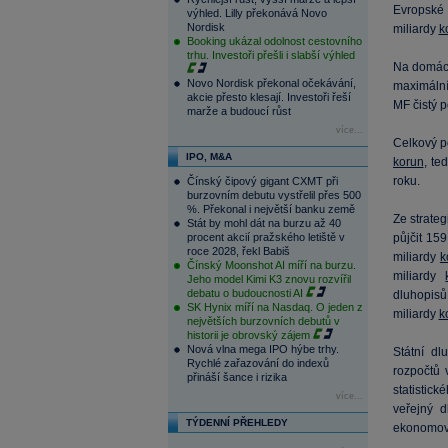
Evropské 
výhled. Lilly překonává Novo
Nordisk
miliardy
k
Booking ukázal odolnost cestovního
trhu. Investoři přešli i slabší výhled
Na domácí
Novo Nordisk překonal očekávání,
maximální
akcie přesto klesají. Investoři řeší
MF čistý 
marže a budoucí růst
více...
Celkový p
IPO, M&A
korun
, te
roku.
Čínský čipový gigant CXMT při
burzovním debutu vystřelil přes 500
%. Překonal i největší banku země
Ze strateg
Stát by mohl dát na burzu až 40
procent akcií pražského letiště v
půjčit 15
roce 2028, řekl Babiš
miliardy
k
Čínský Moonshot AI míří na burzu.
miliardy
Jeho model Kimi K3 znovu rozvířil
debatu o budoucnosti AI
dluhopisů
SK Hynix míří na Nasdaq. O jeden z
miliardy
k
největších burzovních debutů v
historii je obrovský zájem
Nová vlna mega IPO hýbe trhy.
Státní dl
Rychlé zařazování do indexů
rozpočtů 
přináší šance i rizika
statistic
více...
veřejný d
TÝDENNÍ PŘEHLEDY
ekonomové