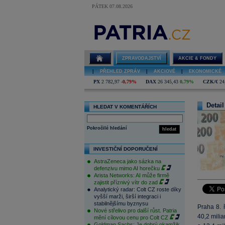
PÁTEK 07.08.2026
ZPRAVODAJSTVÍ
AKCIE & FONDY
|
PŘEHLED ZPRÁV
|
AKCIOVÉ
|
EKONOMICKÉ
PX
2 782,97
-0,79%
DAX
26 345,43
0,79%
CZK/€
24
Detail
HLEDAT V KOMENTÁŘÍCH
Pokročilé hledání
hledat
INVESTIČNÍ DOPORUČENÍ
AstraZeneca jako sázka na
defenzivu mimo AI horečku
Arista Networks: AI může firmě
zajistit příznivý vítr do zad
Analytický radar: Colt CZ roste díky
vyšší marži, širší integraci i
stabilnějšímu byznysu
Praha 8. 
Nové střelivo pro další růst. Patria
40,2 mili
mění cílovou cenu pro Colt CZ
Goldman Sachs: Je dobrý okamžik