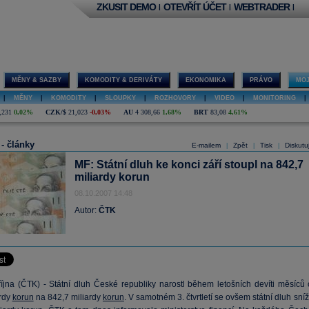
ZKUSIT DEMO
OTEVŘÍT ÚČET
WEBTRADER
|
|
|
MĚNY & SAZBY
KOMODITY & DERIVÁTY
EKONOMIKA
PRÁVO
MOJ
|
MĚNY
|
KOMODITY
|
SLOUPKY
|
ROZHOVORY
|
VIDEO
|
MONITORING
|
,231
0,02%
CZK/$
21,023
-0,03%
AU
4 308,66
1,68%
BRT
83,08
4,61%
 - články
E-mailem
Zpět
Tisk
Diskutu
|
|
|
MF: Státní dluh ke konci září stoupl na 842,7
miliardy korun
08.10.2007 14:48
Autor:
ČTK
října (ČTK) - Státní dluh České republiky narostl během letošních devíti měsíců 
ardy
korun
na 842,7 miliardy
korun
. V samotném 3. čtvrtletí se ovšem státní dluh sníž