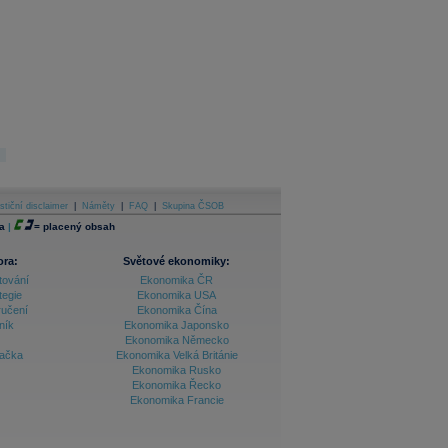
stiční disclaimer
|
Náměty
|
FAQ
|
Skupina ČSOB
a
|
=
placený obsah
ora:
Světové ekonomiky:
tování
Ekonomika ČR
tegie
Ekonomika USA
ručení
Ekonomika Čína
ník
Ekonomika Japonsko
Ekonomika Německo
lačka
Ekonomika Velká Británie
Ekonomika Rusko
Ekonomika Řecko
Ekonomika Francie