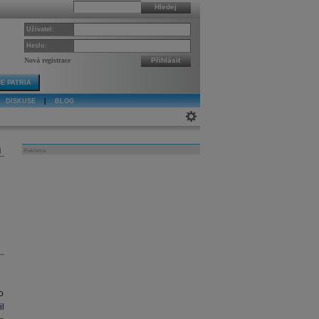
Hledej
Uživatel:
Heslo:
Nová registrace
Přihlásit
E PATRIA
DISKUSE
|
BLOG
j
Reklama
o
il