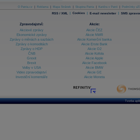
O Patria.cz
|
Reklama
|
Mapa Stránek
|
Skupina Patria
|
Kariéra v Patrii
|
Podmínky uží
|
Cookies
|
|
RSS / XML
E-mail newsletter
SMS zpravod
Zpravodajství:
Akcie:
Akciové zprávy
Akcie ČEZ
Ekonomické zprávy
Akcie NWR
Zprávy o měnách a sazbách
Akcie Komerční banka
Zprávy o komoditách
Akcie Erste Bank
Zprávy o HDP
Akcie O2
ČNB
Akcie Kofola
Grexit
Akcie Apple
Brexit
Akcie Facebook
Volby v USA
Akcie BMW
Video zpravodajství
Akcie GE
Investiční komentáře
Akcie Moneta
Tvorba apl