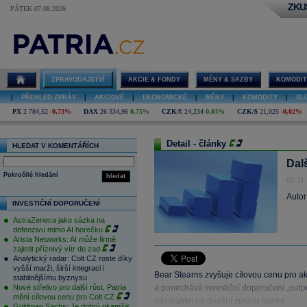
ZKU
PÁTEK 07.08.2026
ZPRAVODAJSTVÍ
AKCIE & FONDY
MĚNY & SAZBY
KOMODIT
|
PŘEHLED ZPRÁV
|
AKCIOVÉ
|
EKONOMICKÉ
|
MĚNY
|
KOMODITY
|
SL
PX
2 784,52
-0,73%
DAX
26 334,96
0,75%
CZK/€
24,234
0,03%
CZK/$
21,025
-0,02%
Detail - články
HLEDAT V KOMENTÁŘÍCH
Dal
Pokročilé hledání
hledat
01.11
Autor
INVESTIČNÍ DOPORUČENÍ
AstraZeneca jako sázka na
defenzivu mimo AI horečku
Arista Networks: AI může firmě
zajistit příznivý vítr do zad
Analytický radar: Colt CZ roste díky
vyšší marži, širší integraci i
Bear Stearns zvyšuje cílovou cenu pro a
stabilnějšímu byznysu
Nové střelivo pro další růst. Patria
a ponechává investiční doporučení „outp
mění cílovou cenu pro Colt CZ
odvoláním na dnešní zprávu banky.
Goldman Sachs: Je dobrý okamžik