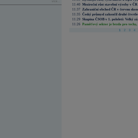
více...
11:40
Meziroční růst stavební výroby v ČR
11:37
Zahraniční obchod ČR v červnu skonč
11:35
Český průmysl zakončil druhé čtvrtlet
11:29
Skupina ČSOB v 1. pololetí: Velký zá
11:26
Paměťový sektor je brzda pro techy,
1
2
3
4