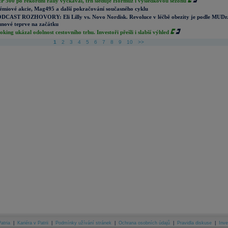
P 500 po rekordní rally vyčkával, trh sleduje Hormuz i výsledkovou sezónu
émiové akcie, Mag495 a další pokračování současného cyklu
DCAST ROZHOVORY: Eli Lilly vs. Novo Nordisk. Revoluce v léčbě obezity je podle MUDr
nové teprve na začátku
oking ukázal odolnost cestovního trhu. Investoři přešli i slabší výhled
1
2
3
4
5
6
7
8
9
10
>>
atria
|
Kariéra v Patrii
|
Podmínky užívání stránek
|
Ochrana osobních údajů
|
Pravidla diskuse
|
Inve