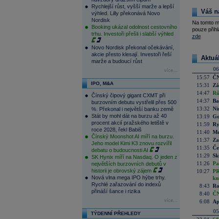
Rychlejší růst, vyšší marže a lepší
Váš n
výhled. Lilly překonává Novo
Nordisk
Na tomto m
Booking ukázal odolnost cestovního
pouze přihl
trhu. Investoři přešli i slabší výhled
zde
.
Novo Nordisk překonal očekávání,
akcie přesto klesají. Investoři řeší
Aktuá
marže a budoucí růst
06
více...
15:57
ČN
IPO, M&A
15:31
Zá
14:47
Rů
Čínský čipový gigant CXMT při
14:37
Ba
burzovním debutu vystřelil přes 500
13:32
Ni
%. Překonal i největší banku země
Stát by mohl dát na burzu až 40
13:19
Go
procent akcií pražského letiště v
11:59
Ry
roce 2028, řekl Babiš
11:40
Me
Čínský Moonshot AI míří na burzu.
11:37
Za
Jeho model Kimi K3 znovu rozvířil
11:35
Če
debatu o budoucnosti AI
11:29
Sk
SK Hynix míří na Nasdaq. O jeden z
11:26
Pa
největších burzovních debutů v
historii je obrovský zájem
10:27
PR
Nová vlna mega IPO hýbe trhy.
kn
Rychlé zařazování do indexů
8:43
Ro
přináší šance i rizika
8:40
ČN
více...
6:08
Ap
05
TÝDENNÍ PŘEHLEDY