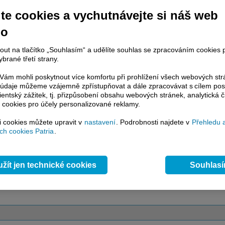
te cookies a vychutnávejte si náš web
račování článku je dostupné jen klientům placených služeb
Patria Plus
/
no
estor Plus
případně uživatelům platformy
Patria Direct
. Pokud jste klientem
hto služeb, potom je nutné se
Přihlásit
.
nout na tlačítko „Souhlasím“ a udělíte souhlas se zpracováním cookies 
brané třetí strany.
ámci placeného informačního servisu získáte
řístup ke
kompletnímu zpravodajství
ám mohli poskytnout více komfortu při prohlížení všech webových st
.patria.cz bez jakýchkoliv omezení. Veškeré
to údaje můžeme vzájemně zpřístupňovat a dále zpracovávat s cílem pos
rávy, komentáře a horké zprávy jsou
lientský zážitek, tj. přizpůsobení obsahu webových stránek, analytická č
brazovány terminálovou metodou (bez nutnosti obnovovat stránku) bez
 cookies pro účely personalizované reklamy.
ždění a v plné verzi.
si cookies můžete upravit v
nastavení
. Podrobnosti najdete v
Přehledu 
en zpravodajství, ale i další služby získáte v Patria Plus / Investor Plus -
sms
h cookies Patria
.
e-mailové
zpravodajství,
data
z finančních trhů v reálném čase, kompletní
lytický servis
, rozsáhlé
databáze
časových řad ke stažení,
prognózy
oje a
valuace
, ekonomické
fundamenty
,
nástroje
a
kalkulátory
...
více
žít jen technické cookies
Souhlas