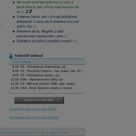
Microsoft smetl pochybnosti ze stolu a
jasně ukázal, jaký přínos mají investice do
.
AI
(2)
Goldman Sachs vidí v Evropě přehlížené
příležitosti. U dvou akcií očekává více než
100% růst
(1)
Prémiové akcie, Mag495 a další
pokračování současného cyklu
(1)
Definitivní proražení stoletého trendu?
(1)
Kalendář událostí
Čas
Událost
8:00
DE - Průmyslové objednávky, y/y
9:00
CZ - Obchodní bilance - nár. pojetí, mld. Kč
9:00
CZ - Průmyslová výroba, y/y
11:00
EMU - Maloobchodní tržby, y/y
14:30
CZ - Měnové jednání ČNB, zákl. sazba
14:30
USA - Nové žádosti o dávky v nezam.
UDÁLOSTI ONLINE
Dlouhodobý ekonomický kalendář ČR
Dlouhodobý ekonomický kalendář Svět
stiční disclaimer
|
Náměty
|
FAQ
|
Skupina ČSOB