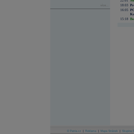
22:01
S&
18:03
Pr
více...
16:05
PO
Ku
15:18
Bo
O Patria.cz
|
Reklama
|
Mapa Stránek
|
Skupina P