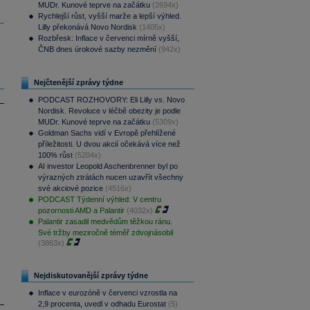
MUDr. Kunové teprve na začátku
(2694x)
Rychlejší růst, vyšší marže a lepší výhled.
Lilly překonává Novo Nordisk
(1405x)
Rozbřesk: Inflace v červenci mírně vyšší,
ČNB dnes úrokové sazby nezmění
(942x)
Nejčtenější zprávy týdne
PODCAST ROZHOVORY: Eli Lilly vs. Novo
Nordisk. Revoluce v léčbě obezity je podle
MUDr. Kunové teprve na začátku
(5309x)
Goldman Sachs vidí v Evropě přehlížené
příležitosti. U dvou akcií očekává více než
100% růst
(5204x)
AI investor Leopold Aschenbrenner byl po
výrazných ztrátách nucen uzavřít všechny
své akciové pozice
(4516x)
PODCAST Týdenní výhled: V centru
pozornosti AMD a Palantir
(4032x)
Palantir zasadil medvědům těžkou ránu.
Své tržby meziročně téměř zdvojnásobil
(3863x)
Nejdiskutovanější zprávy týdne
Inflace v eurozóně v červenci vzrostla na
2,9 procenta, uvedl v odhadu Eurostat
(5)