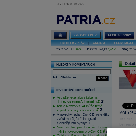
ČTVRTEK 06.08.2026
ZPRAVODAJSTVÍ
AKCIE & FONDY
|
PŘEHLED ZPRÁV
|
AKCIOVÉ
|
EKONOMICKÉ
PX
2 805,12
1,30%
DAX
26 140,13
0,05%
NDQ
26 3
Detail
HLEDAT V KOMENTÁŘÍCH
Pokročilé hledání
hledat
INVESTIČNÍ DOPORUČENÍ
AstraZeneca jako sázka na
defenzivu mimo AI horečku
Arista Networks: AI může firmě
zajistit příznivý vítr do zad
MOL (25 45
Analytický radar: Colt CZ roste díky
Industrie
vyšší marži, širší integraci i
stabilnějšímu byznysu
be reasona
Nové střelivo pro další růst. Patria
mění cílovou cenu pro Colt CZ
Goldman Sachs: Je dobrý okamžik