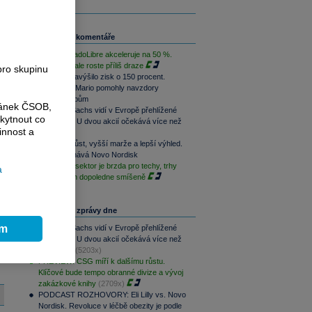
Související komentáře
Růst MercadoLibre akceleruje na 50 %.
Podle trhu ale roste příliš draze
pro skupinu
Nintendo navýšilo zisk o 150 procent.
Switch 2 a Mario pomohly navzdory
dražším čipům
ránek ČSOB,
Goldman Sachs vidí v Evropě přehlížené
kytnout co
příležitosti. U dvou akcií očekává více než
innost a
100% růst
Rychlejší růst, vyšší marže a lepší výhled.
Lilly překonává Novo Nordisk
Paměťový sektor je brzda pro techy, trhy
a
jsou na tom dopoledne smíšeně
Nejčtenější zprávy dne
ím
Goldman Sachs vidí v Evropě přehlížené
příležitosti. U dvou akcií očekává více než
100% růst
(5203x)
PREVIEW: CSG míří k dalšímu růstu.
Klíčové bude tempo obranné divize a vývoj
zakázkové knihy
(2709x)
PODCAST ROZHOVORY: Eli Lilly vs. Novo
Nordisk. Revoluce v léčbě obezity je podle