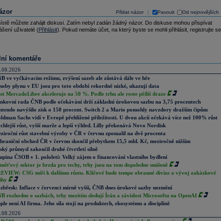
ázor
Přidat názor
Pavouk
Od nejnovějších
|
ístě můžete zahájit diskusi. Zatím nebyl zadán žádný názor. Do diskuse mohou přispívat
ášení uživatelé (
Přihlásit
). Pokud nemáte účet, na který byste se mohli přihlásit, registrujte se
lní komentáře
.08.2026
B ve vyčkávacím režimu, zvýšení sazeb ale zůstává dále ve hře
soby plynu v EU jsou pro toto období rekordně nízké, ukazují data
st MercadoLibre akceleruje na 50 %. Podle trhu ale roste příliš draze
nkovní rada ČNB podle očekávání drží základní úrokovou sazbu na 3,75 procentech
ntendo navýšilo zisk o 150 procent. Switch 2 a Mario pomohly navzdory dražším čipům
ldman Sachs vidí v Evropě přehlížené příležitosti. U dvou akcií očekává více než 100% růst
chlejší růst, vyšší marže a lepší výhled. Lilly překonává Novo Nordisk
ziroční růst stavební výroby v ČR v červnu zpomalil na dvě procenta
hraniční obchod ČR v červnu skončil přebytkem 15,5 mld. Kč, meziročně nižším
ský průmysl zakončil druhé čtvrtletí silně
upina ČSOB v 1. pololetí: Velký zájem o financování vlastního bydlení
měťový sektor je brzda pro techy, trhy jsou na tom dopoledne smíšeně
EVIEW: CSG míří k dalšímu růstu. Klíčové bude tempo obranné divize a vývoj zakázkové
ihy
zbřesk: Inflace v červenci mírně vyšší, ČNB dnes úrokové sazby nezmění
B rozhodne o sazbách, trhy mezitím sledují Írán a závislost Microsoftu na OpenAI
ple není AI firma. Jeho síla stojí na produktech, ekosystému a disciplíně
.08.2026