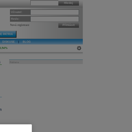
Hledej
Uživatel:
Heslo:
Nová registrace
Přihlásit
E PATRIA
DISKUSE
|
BLOG
0,94%
j
Reklama
n