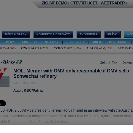
ZKUSIT DEMO
OTEVŘÍT ÚČET
WEBTRADER
|
|
|
MĚNY & SAZBY
KOMODITY & DERIVÁTY
EKONOMIKA
PRÁVO
MOJ
|
MĚNY
|
KOMODITY
|
SLOUPKY
|
ROZHOVORY
|
VIDEO
|
MONITORING
|
48,35
-0,06%
CZK/€
24,227
0,25%
CZK/$
21,022
0,49%
AU
4 237,43
-0,16%
BRT
79,42
 - články
Zpět
Tisk
Diskutu
|
|
MOL: Merger with OMV only reasonable if OMV sells
Schwechat refinery
04.12.2007 10:12
Autor:
KBC/Patria
0 HUF, 2,66%) vice president Ferenc Horváth said in an interview with the Austria
magazin yesterday a merger between MOL and OMV (50 EUR, -0,08%) would only
ble if the latter sells its Schwechat refinery.