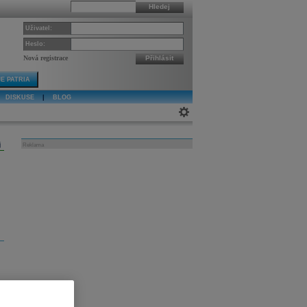
Hledej
Uživatel:
Heslo:
Nová registrace
Přihlásit
E PATRIA
DISKUSE
|
BLOG
j
Reklama
s