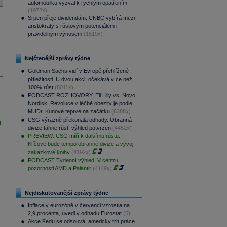
automobilku vyzval k rychlým opatřením
(1972x)
Srpen přeje dividendám. CNBC vybírá mezi
aristokraty s růstovým potenciálem i
pravidelným výnosem
(1519x)
Nejčtenější zprávy týdne
Goldman Sachs vidí v Evropě přehlížené
příležitosti. U dvou akcií očekává více než
100% růst
(8011x)
PODCAST ROZHOVORY: Eli Lilly vs. Novo
Nordisk. Revoluce v léčbě obezity je podle
MUDr. Kunové teprve na začátku
(6388x)
CSG výrazně překonala odhady. Obranná
i
divize táhne růst, výhled potvrzen
(4452x)
PREVIEW: CSG míří k dalšímu růstu.
Klíčové bude tempo obranné divize a vývoj
zakázkové knihy
(4192x)
PODCAST Týdenní výhled: V centru
pozornosti AMD a Palantir
(4149x)
Nejdiskutovanější zprávy týdne
Inflace v eurozóně v červenci vzrostla na
2,9 procenta, uvedl v odhadu Eurostat
(5)
Akce Fedu se odsouvá, americký trh práce