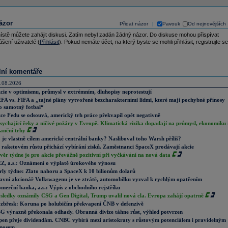
ázor
Přidat názor
Pavouk
Od nejnovějších
|
ístě můžete zahájit diskusi. Zatím nebyl zadán žádný názor. Do diskuse mohou přispívat
ášení uživatelé (
Přihlásit
). Pokud nemáte účet, na který byste se mohli přihlásit, registrujte se
lní komentáře
.08.2026
cie v optimismu, průmysl v extrémním, dluhopisy neprotestují
FA vs. FIFA a „tajné plány vytvořené bezcharakterními lidmi, které mají pochybné přínosy
o samotný fotbal“
ce Fedu se odsouvá, americký trh práce překvapil opět negativně
sychající řeky a ničivé požáry v Evropě. Klimatická rizika dopadají na průmysl, ekonomiku 
nanční trhy
 je vlastně cílem americké centrální banky? Nasliboval toho Warsh příliš?
 raketovém růstu přichází vybírání zisků. Zaměstnanci SpaceX prodávají akcie
věr týdne je pro akcie převážně pozitivní při vyčkávání na nová data
Z, a.s.: Oznámení o výplatě úrokového výnosu
rly týdne: Zlato nahoru a SpaceX k 10 bilionům dolarů
avní akcionář Volkswagenu je ve ztrátě, automobilku vyzval k rychlým opatřením
merční banka, a.s.: Výpis z obchodního rejstříku
sledky oznámily CSG a Gen Digital, Trump uvalil nová cla. Evropa zahájí opatrně
zbřesk: Koruna po holubičím překvapení ČNB v defenzivě
G výrazně překonala odhady. Obranná divize táhne růst, výhled potvrzen
pen přeje dividendám. CNBC vybírá mezi aristokraty s růstovým potenciálem i pravidelným
nosem