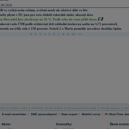
.08.2026
B ve vyčkávacím režimu, zvýšení sazeb ale zůstává dále ve hře
soby plynu v EU jsou pro toto období rekordně nízké, ukazují data
st MercadoLibre akceleruje na 50 %. Podle trhu ale roste příliš draze
nkovní rada ČNB podle očekávání drží základní úrokovou sazbu na 3,75 procentech
ntendo navýšilo zisk o 150 procent. Switch 2 a Mario pomohly navzdory dražším čipům
1
2
3
4
5
6
7
8
9
10
>>
atria
|
Kariéra v Patrii
|
Podmínky užívání stránek
|
Ochrana osobních údajů
|
Pravidla diskuse
|
Inve
|
|
|
|
|
E-mail newsletter
SMS zpravodajství
Data export
Mobilní verze
R
=
Real-Time dat
Akcie:
Komodity:
Škola invest