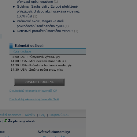
překvapil opět negativně
(1)
Goldman Sachs vidí v Evropě přehlížené
příležitosti. U dvou akcií očekává více než
100% růst
(1)
Prémiové akcie, Mag495 a další
pokračování současného cyklu
(1)
Definitivní proražení stoletého trendu?
(1)
Kalendář událostí
Čas
Událost
8:00
DE - Průmyslová výroba, y/y
14:30
USA - Míra nezaměstnanosti, s.a.
14:30
USA - Průměrná hodinová mzda, y/y
14:30
USA - Změna počtu prac. míst
UDÁLOSTI ONLINE
Dlouhodobý ekonomický kalendář ČR
Dlouhodobý ekonomický kalendář Svět
stiční disclaimer
|
Náměty
|
FAQ
|
Skupina ČSOB
a
|
=
placený obsah
ora:
Světové ekonomiky: