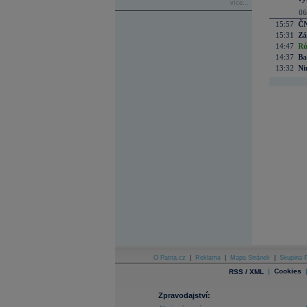
více...
06
15:57
ČN
15:31
Zá
14:47
Rů
14:37
Ba
13:32
Ni
O Patria.cz
|
Reklama
|
Mapa Stránek
|
Skupina P
|
Cookies
RSS / XML
Zpravodajství: