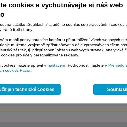
te cookies a vychutnávejte si náš web
no
račování článku je dostupné jen klientům placených služeb
Patria Plus
/
estor Plus
případně uživatelům platformy
Patria Direct
. Pokud jste klientem
nout na tlačítko „Souhlasím“ a udělíte souhlas se zpracováním cookies 
hto služeb, potom je nutné se
Přihlásit
.
brané třetí strany.
ámci placeného informačního servisu získáte
ám mohli poskytnout více komfortu při prohlížení všech webových st
řístup ke
kompletnímu zpravodajství
to údaje můžeme vzájemně zpřístupňovat a dále zpracovávat s cílem pos
lientský zážitek, tj. přizpůsobení obsahu webových stránek, analytická č
.patria.cz bez jakýchkoliv omezení. Veškeré
 cookies pro účely personalizované reklamy.
rávy, komentáře a horké zprávy jsou
brazovány terminálovou metodou (bez nutnosti obnovovat stránku) bez
si cookies můžete upravit v
nastavení
. Podrobnosti najdete v
Přehledu 
ždění a v plné verzi.
h cookies Patria
.
en zpravodajství, ale i další služby získáte v Patria Plus / Investor Plus -
sms
e-mailové
zpravodajství,
data
z finančních trhů v reálném čase, kompletní
lytický servis
, rozsáhlé
databáze
časových řad ke stažení,
prognózy
žít jen technické cookies
Souhlas
oje a
valuace
, ekonomické
fundamenty
,
nástroje
a
kalkulátory
...
více