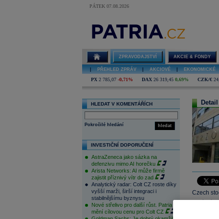
PÁTEK 07.08.2026
ZPRAVODAJSTVÍ
AKCIE & FONDY
|
PŘEHLED ZPRÁV
|
AKCIOVÉ
|
EKONOMICKÉ
PX
2 785,07
-0,71%
DAX
26 319,45
0,69%
CZK/€
24
Detail
HLEDAT V KOMENTÁŘÍCH
Pokročilé hledání
hledat
INVESTIČNÍ DOPORUČENÍ
AstraZeneca jako sázka na
defenzivu mimo AI horečku
Arista Networks: AI může firmě
zajistit příznivý vítr do zad
Analytický radar: Colt CZ roste díky
vyšší marži, širší integraci i
Czech stoc
stabilnějšímu byznysu
crude decl
Nové střelivo pro další růst. Patria
are expect
mění cílovou cenu pro Colt CZ
Goldman Sachs: Je dobrý okamžik