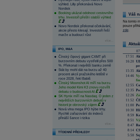
výhled. Lilly překonává Novo
Nordisk
Booking ukázal odolnost cestovního
Váš n
trhu. Investoři přešli i slabší výhled
Na tomto m
pouze přihl
Novo Nordisk překonal očekávání,
zde
.
akcie přesto klesají. Investoři řeší
marže a budoucí růst
více...
Aktuá
IPO, M&A
07
17:51
Ak
Čínský čipový gigant CXMT při
burzovním debutu vystřelil přes 500
16:20
UE
%. Překonal i největší banku země
pr
Stát by mohl dát na burzu až 40
15:35
Ak
procent akcií pražského letiště v
14:46
Vy
roce 2028, řekl Babiš
fi
Čínský Moonshot AI míří na burzu.
12:55
Co
Jeho model Kimi K3 znovu rozvířil
12:35
Po
debatu o budoucnosti AI
12:26
Zá
SK Hynix míří na Nasdaq. O jeden z
11:52
ČE
největších burzovních debutů v
historii je obrovský zájem
11:00
Pe
Nová vlna mega IPO hýbe trhy.
10:30
Hl
Rychlé zařazování do indexů
8:59
Ko
přináší šance i rizika
8:51
Vý
více...
8:47
Ro
8:14
CS
TÝDENNÍ PŘEHLEDY
5:50
Sr
vý