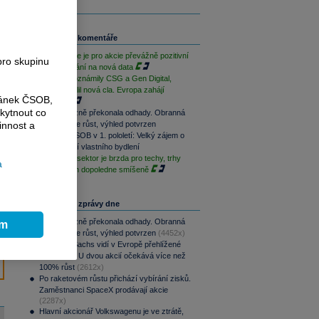
Související komentáře
Závěr týdne je pro akcie převážně pozitivní
pro skupinu
při vyčkávání na nová data
Výsledky oznámily CSG a Gen Digital,
Trump uvalil nová cla. Evropa zahájí
ránek ČSOB,
opatrně
kytnout co
CSG výrazně překonala odhady. Obranná
divize táhne růst, výhled potvrzen
innost a
Skupina ČSOB v 1. pololetí: Velký zájem o
financování vlastního bydlení
Paměťový sektor je brzda pro techy, trhy
a
jsou na tom dopoledne smíšeně
Nejčtenější zprávy dne
CSG výrazně překonala odhady. Obranná
ím
divize táhne růst, výhled potvrzen
(4452x)
Goldman Sachs vidí v Evropě přehlížené
příležitosti. U dvou akcií očekává více než
100% růst
(2612x)
Po raketovém růstu přichází vybírání zisků.
Zaměstnanci SpaceX prodávají akcie
(2287x)
Hlavní akcionář Volkswagenu je ve ztrátě,