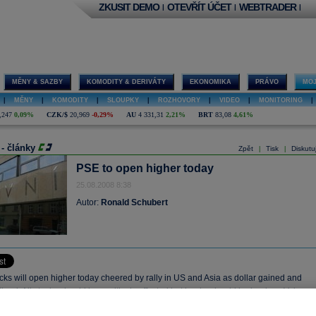
ZKUSIT DEMO
OTEVŘÍT ÚČET
WEBTRADER
|
|
|
MĚNY & SAZBY
KOMODITY & DERIVÁTY
EKONOMIKA
PRÁVO
MOJ
|
MĚNY
|
KOMODITY
|
SLOUPKY
|
ROZHOVORY
|
VIDEO
|
MONITORING
|
,247
0,09%
CZK/$
20,969
-0,29%
AU
4 331,31
2,21%
BRT
83,08
4,61%
 - články
Zpět
Tisk
Diskutu
|
|
PSE to open higher today
25.08.2008 8:38
Autor:
Ronald Schubert
ks will open higher today cheered by rally in US and Asia as dollar gained and
ined. All stocks should be positively affected but banks should be leaders. Volume
ed to be thin as UK stays closed due to public holidays.