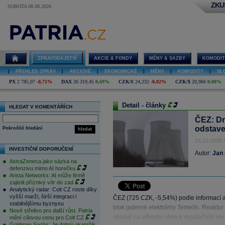
ZKU
SOBOTA 08.08.2026
ZPRAVODAJSTVÍ
AKCIE & FONDY
MĚNY & SAZBY
KOMODIT
|
PŘEHLED ZPRÁV
|
AKCIOVÉ
|
EKONOMICKÉ
|
MĚNY
|
KOMODITY
|
SL
PX
2 785,07
-0,71%
DAX
26 319,45
0,69%
CZK/€
24,232
-0,02%
CZK/$
20,966
0,00%
Detail - články
HLEDAT V KOMENTÁŘÍCH
ČEZ: Dr
odstav
Pokročilé hledání
hledat
24.10.2008 
INVESTIČNÍ DOPORUČENÍ
Autor:
Jan 
AstraZeneca jako sázka na
defenzivu mimo AI horečku
Arista Networks: AI může firmě
zajistit příznivý vítr do zad
Analytický radar: Colt CZ roste díky
vyšší marži, širší integraci i
ČEZ (725 CZK, -5,54%) podle informací a
stabilnějšímu byznysu
blok jaderné elektrárny Temelín. Reaktor
Nové střelivo pro další růst. Patria
opravě na přívodu oleje k regulačním ven
mění cílovou cenu pro Colt CZ
Goldman Sachs: Je dobrý okamžik