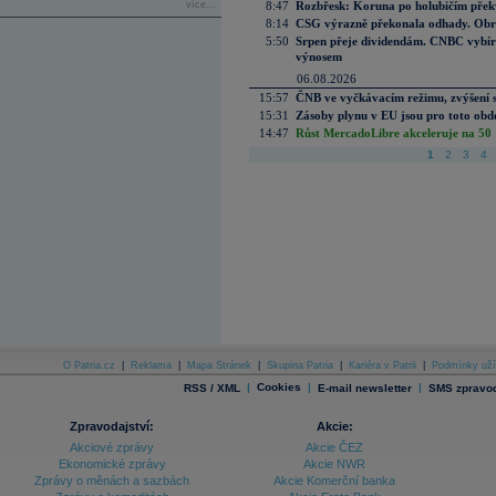
více...
8:47
Rozbřesk: Koruna po holubičím přek
8:14
CSG výrazně překonala odhady. Obran
5:50
Srpen přeje dividendám. CNBC vybírá
výnosem
06.08.2026
15:57
ČNB ve vyčkávacím režimu, zvýšení s
15:31
Zásoby plynu v EU jsou pro toto obdo
14:47
Růst MercadoLibre akceleruje na 50 %
1
2
3
4
O Patria.cz
|
Reklama
|
Mapa Stránek
|
Skupina Patria
|
Kariéra v Patrii
|
Podmínky uží
|
Cookies
|
|
RSS / XML
E-mail newsletter
SMS zpravod
Zpravodajství:
Akcie:
Akciové zprávy
Akcie ČEZ
Ekonomické zprávy
Akcie NWR
Zprávy o měnách a sazbách
Akcie Komerční banka