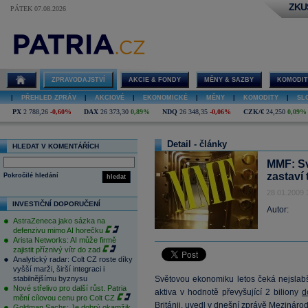
ZKU
PÁTEK 07.08.2026
ZPRAVODAJSTVÍ
AKCIE & FONDY
MĚNY & SAZBY
KOMODIT
|
PŘEHLED ZPRÁV
|
AKCIOVÉ
|
EKONOMICKÉ
|
MĚNY
|
KOMODITY
|
SL
PX
2 788,26
-0,60%
DAX
26 373,30
0,89%
NDQ
26 348,35
-0,06%
CZK/€
24,250
0,09%
Detail - články
HLEDAT V KOMENTÁŘÍCH
MMF: Sv
zastaví
Pokročilé hledání
hledat
28.01.2009 
INVESTIČNÍ DOPORUČENÍ
Autor:
AstraZeneca jako sázka na
defenzivu mimo AI horečku
Arista Networks: AI může firmě
zajistit příznivý vítr do zad
Analytický radar: Colt CZ roste díky
vyšší marži, širší integraci i
stabilnějšímu byznysu
Světovou ekonomiku letos čeká nejslab
Nové střelivo pro další růst. Patria
aktiva v hodnotě převyšující 2 biliony
d
mění cílovou cenu pro Colt CZ
Británii, uvedl v dnešní zprávě Mezináro
Goldman Sachs: Je dobrý okamžik