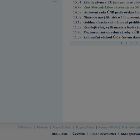
více...
15:31
Zásoby plynu v EU jsou pro toto obdo
14:47
Růst MercadoLibre akceleruje na 50 %
14:37
Bankovní rada ČNB podle očekávání 
13:32
Nintendo navýšilo zisk o 150 procen
13:19
Goldman Sachs vidí v Evropě přehlíže
11:59
Rychlejší růst, vyšší marže a lepší v
11:40
Meziroční růst stavební výroby v ČR
11:37
Zahraniční obchod ČR v červnu skonč
1
2
3
4
O Patria.cz
|
Reklama
|
Mapa Stránek
|
Skupina Patria
|
Kariéra v Patrii
|
Podmínky uží
|
Cookies
|
|
RSS / XML
E-mail newsletter
SMS zpravod