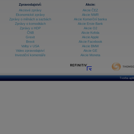
Zpravodajství:
Akcie:
Akciové zprávy
Akcie ČEZ
Ekonomické zprávy
Akcie NWR
Zprávy o měnách a sazbách
Akcie Komerční banka
Zprávy o komoditách
Akcie Erste Bank
Zprávy o HDP
Akcie O2
ČNB
Akcie Kofola
Grexit
Akcie Apple
Brexit
Akcie Facebook
Volby v USA
Akcie BMW
Video zpravodajství
Akcie GE
Investiční komentáře
Akcie Moneta
Tvorba apl