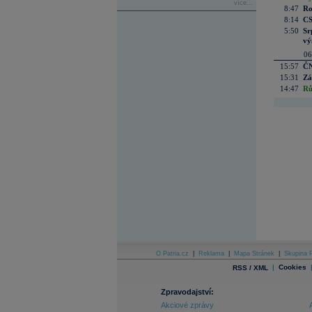
více...
8:47
Ro
8:14
CS
5:50
Sr
vý
06
15:57
ČN
15:31
Zá
14:47
Rů
O Patria.cz
|
Reklama
|
Mapa Stránek
|
Skupina P
|
Cookies
RSS / XML
Zpravodajství:
Akciové zprávy