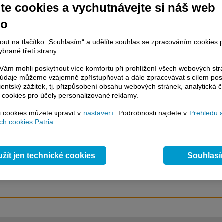
te cookies a vychutnávejte si náš web
no
račování článku je dostupné jen klientům placených služeb
Patria Plus
/
nout na tlačítko „Souhlasím“ a udělíte souhlas se zpracováním cookies 
estor Plus
případně uživatelům platformy
Patria Direct
. Pokud jste klientem
brané třetí strany.
hto služeb, potom je nutné se
Přihlásit
.
ám mohli poskytnout více komfortu při prohlížení všech webových st
ámci placeného informačního servisu získáte
to údaje můžeme vzájemně zpřístupňovat a dále zpracovávat s cílem pos
řístup ke
kompletnímu zpravodajství
lientský zážitek, tj. přizpůsobení obsahu webových stránek, analytická č
.patria.cz bez jakýchkoliv omezení. Veškeré
 cookies pro účely personalizované reklamy.
rávy, komentáře a horké zprávy jsou
brazovány terminálovou metodou (bez nutnosti obnovovat stránku) bez
si cookies můžete upravit v
nastavení
. Podrobnosti najdete v
Přehledu 
ždění a v plné verzi.
h cookies Patria
.
en zpravodajství, ale i další služby získáte v Patria Plus / Investor Plus -
sms
e-mailové
zpravodajství,
data
z finančních trhů v reálném čase, kompletní
žít jen technické cookies
Souhlas
lytický servis
, rozsáhlé
databáze
časových řad ke stažení,
prognózy
oje a
valuace
, ekonomické
fundamenty
,
nástroje
a
kalkulátory
...
více