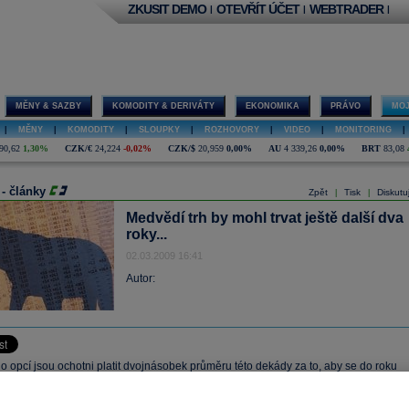
ZKUSIT DEMO
OTEVŘÍT ÚČET
WEBTRADER
|
|
|
MĚNY & SAZBY
KOMODITY & DERIVÁTY
EKONOMIKA
PRÁVO
MOJ
|
MĚNY
|
KOMODITY
|
SLOUPKY
|
ROZHOVORY
|
VIDEO
|
MONITORING
|
90,62
1,30%
CZK/€
24,224
-0,02%
CZK/$
20,959
0,00%
AU
4 339,26
0,00%
BRT
83,08
 - články
Zpět
Tisk
Diskutu
|
|
Medvědí trh by mohl trvat ještě další dva
roky...
02.03.2009 16:41
Autor:
do opcí jsou ochotni platit dvojnásobek průměru této dekády za to, aby se do roku
nili před ztrátami amerických akcií, což signalizuje, že současný medvědí trh, kter
 hodnotu akcií o 10,4 bilionu dolarů, by mohl trvat