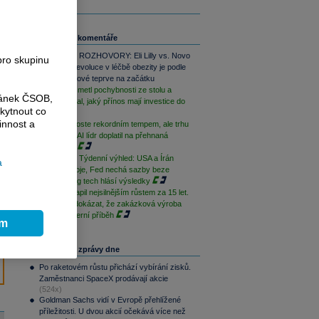
Související komentáře
PODCAST ROZHOVORY: Eli Lilly vs. Novo
pro skupinu
Nordisk. Revoluce v léčbě obezity je podle
MUDr. Kunové teprve na začátku
Microsoft smetl pochybnosti ze stolu a
ránek ČSOB,
jasně ukázal, jaký přínos mají investice do
kytnout co
AI
innost a
SK Hynix roste rekordním tempem, ale trhu
to nestačí. AI lídr doplatil na přehnaná
očekávání
PODCAST Týdenní výhled: USA a Írán
a
přerušily boje, Fed nechá sazby beze
změny a big tech hlásí výsledky
Intel překvapil nejsilnějším růstem za 15 let.
Teď musí dokázat, že zakázková výroba
není jen interní příběh
ím
Nejčtenější zprávy dne
Po raketovém růstu přichází vybírání zisků.
Zaměstnanci SpaceX prodávají akcie
(524x)
Goldman Sachs vidí v Evropě přehlížené
příležitosti. U dvou akcií očekává více než