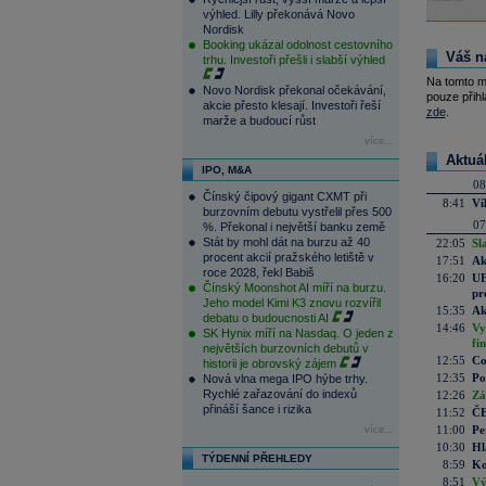
výhled. Lilly překonává Novo
Nordisk
Booking ukázal odolnost cestovního
Váš n
trhu. Investoři přešli i slabší výhled
Na tomto m
Novo Nordisk překonal očekávání,
pouze přihl
akcie přesto klesají. Investoři řeší
zde
.
marže a budoucí růst
více...
Aktuá
IPO, M&A
08
Čínský čipový gigant CXMT při
8:41
Ví
burzovním debutu vystřelil přes 500
07
%. Překonal i největší banku země
Stát by mohl dát na burzu až 40
22:05
Sl
procent akcií pražského letiště v
17:51
Ak
roce 2028, řekl Babiš
16:20
UE
Čínský Moonshot AI míří na burzu.
pr
Jeho model Kimi K3 znovu rozvířil
15:35
Ak
debatu o budoucnosti AI
14:46
Vy
SK Hynix míří na Nasdaq. O jeden z
fi
největších burzovních debutů v
12:55
Co
historii je obrovský zájem
12:35
Po
Nová vlna mega IPO hýbe trhy.
Rychlé zařazování do indexů
12:26
Zá
přináší šance i rizika
11:52
ČE
11:00
Pe
více...
10:30
Hl
TÝDENNÍ PŘEHLEDY
8:59
Ko
8:51
Vý