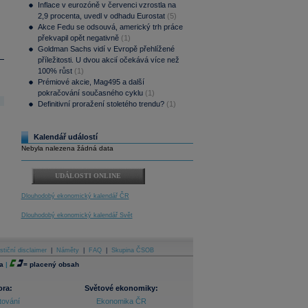
Inflace v eurozóně v červenci vzrostla na
2,9 procenta, uvedl v odhadu Eurostat
(5)
Akce Fedu se odsouvá, americký trh práce
překvapil opět negativně
(1)
Goldman Sachs vidí v Evropě přehlížené
příležitosti. U dvou akcií očekává více než
100% růst
(1)
Prémiové akcie, Mag495 a další
pokračování současného cyklu
(1)
Definitivní proražení stoletého trendu?
(1)
Kalendář událostí
Nebyla nalezena žádná data
UDÁLOSTI ONLINE
Dlouhodobý ekonomický kalendář ČR
Dlouhodobý ekonomický kalendář Svět
stiční disclaimer
|
Náměty
|
FAQ
|
Skupina ČSOB
a
|
=
placený obsah
ora:
Světové ekonomiky:
tování
Ekonomika ČR