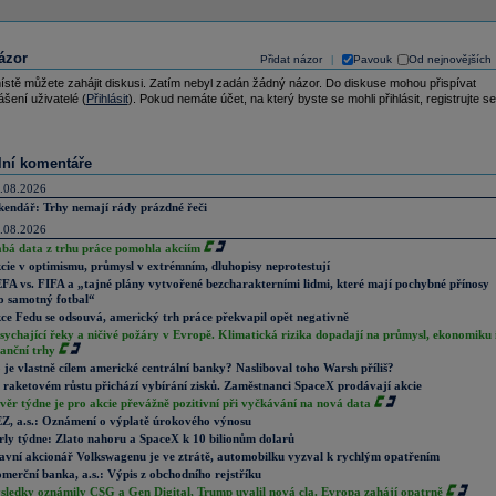
ázor
Přidat názor
Pavouk
Od nejnovějších
|
ístě můžete zahájit diskusi. Zatím nebyl zadán žádný názor. Do diskuse mohou přispívat
ášení uživatelé (
Přihlásit
). Pokud nemáte účet, na který byste se mohli přihlásit, registrujte se
lní komentáře
.08.2026
kendář: Trhy nemají rády prázdné řeči
.08.2026
abá data z trhu práce pomohla akciím
cie v optimismu, průmysl v extrémním, dluhopisy neprotestují
FA vs. FIFA a „tajné plány vytvořené bezcharakterními lidmi, které mají pochybné přínosy
o samotný fotbal“
ce Fedu se odsouvá, americký trh práce překvapil opět negativně
sychající řeky a ničivé požáry v Evropě. Klimatická rizika dopadají na průmysl, ekonomiku 
nanční trhy
 je vlastně cílem americké centrální banky? Nasliboval toho Warsh příliš?
 raketovém růstu přichází vybírání zisků. Zaměstnanci SpaceX prodávají akcie
věr týdne je pro akcie převážně pozitivní při vyčkávání na nová data
Z, a.s.: Oznámení o výplatě úrokového výnosu
rly týdne: Zlato nahoru a SpaceX k 10 bilionům dolarů
avní akcionář Volkswagenu je ve ztrátě, automobilku vyzval k rychlým opatřením
merční banka, a.s.: Výpis z obchodního rejstříku
sledky oznámily CSG a Gen Digital, Trump uvalil nová cla. Evropa zahájí opatrně