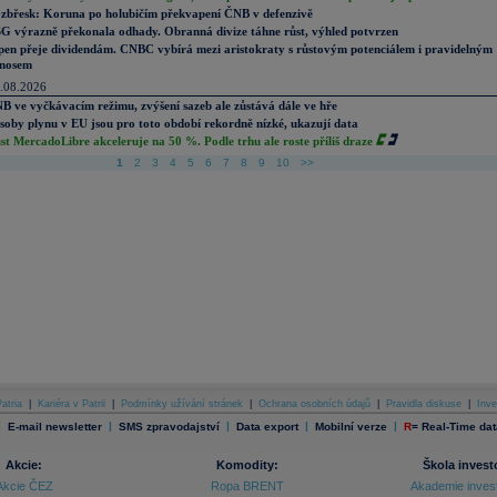
zbřesk: Koruna po holubičím překvapení ČNB v defenzivě
G výrazně překonala odhady. Obranná divize táhne růst, výhled potvrzen
pen přeje dividendám. CNBC vybírá mezi aristokraty s růstovým potenciálem i pravidelným
nosem
.08.2026
B ve vyčkávacím režimu, zvýšení sazeb ale zůstává dále ve hře
soby plynu v EU jsou pro toto období rekordně nízké, ukazují data
st MercadoLibre akceleruje na 50 %. Podle trhu ale roste příliš draze
1
2
3
4
5
6
7
8
9
10
>>
atria
|
Kariéra v Patrii
|
Podmínky užívání stránek
|
Ochrana osobních údajů
|
Pravidla diskuse
|
Inve
|
|
|
|
|
E-mail newsletter
SMS zpravodajství
Data export
Mobilní verze
R
=
Real-Time dat
Akcie:
Komodity:
Škola invest
Akcie ČEZ
Ropa BRENT
Akademie inves