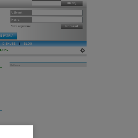
Hledej
Uživatel:
Heslo:
Nová registrace
Přihlásit
E PATRIA
DISKUSE
|
BLOG
4,61%
j
Reklama
ý