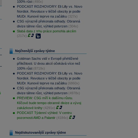
100% růst
(490x)
PODCAST ROZHOVORY: Eli Lilly vs. Novo
Nordisk. Revoluce v léčbě obezity je podle
MUDr. Kunové teprve na začátku
(327x)
CSG výrazně překonala odhady. Obranná
divize táhne růst, výhled potvrzen
(304x)
Slabá data z trhu práce pomohla akciím
(217x)
Nejčtenější zprávy týdne
Goldman Sachs vidí v Evropě přehlížené
příležitosti. U dvou akcií očekává více než
100% růst
(8719x)
PODCAST ROZHOVORY: Eli Lilly vs. Novo
Nordisk. Revoluce v léčbě obezity je podle
MUDr. Kunové teprve na začátku
(6860x)
CSG výrazně překonala odhady. Obranná
i
divize táhne růst, výhled potvrzen
(4978x)
PREVIEW: CSG míří k dalšímu růstu.
Klíčové bude tempo obranné divize a vývoj
zakázkové knihy
(4291x)
PODCAST Týdenní výhled: V centru
pozornosti AMD a Palantir
(4184x)
Nejdiskutovanější zprávy týdne