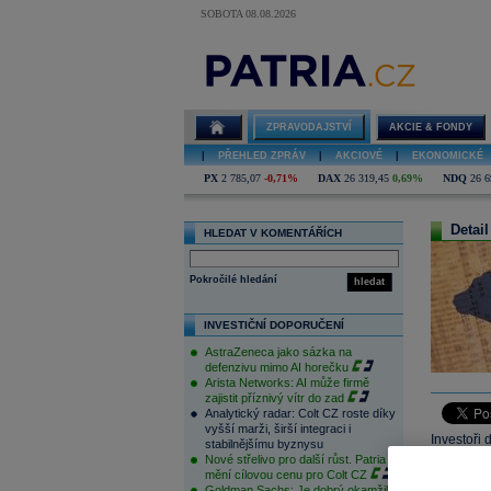
SOBOTA 08.08.2026
ZPRAVODAJSTVÍ
AKCIE & FONDY
|
PŘEHLED ZPRÁV
|
AKCIOVÉ
|
EKONOMICKÉ
PX
2 785,07
-0,71%
DAX
26 319,45
0,69%
NDQ
26 6
Detail
HLEDAT V KOMENTÁŘÍCH
Pokročilé hledání
hledat
INVESTIČNÍ DOPORUČENÍ
AstraZeneca jako sázka na
defenzivu mimo AI horečku
Arista Networks: AI může firmě
zajistit příznivý vítr do zad
Analytický radar: Colt CZ roste díky
vyšší marži, širší integraci i
Investoři 
stabilnějšímu byznysu
Nové střelivo pro další růst. Patria
2011 ochrá
mění cílovou cenu pro Colt CZ
již snížil
Goldman Sachs: Je dobrý okamžik