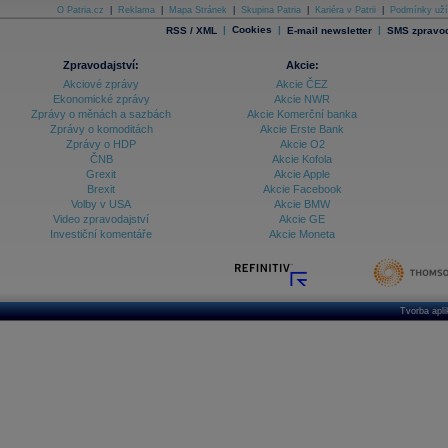
O Patria.cz
|
Reklama
|
Mapa Stránek
|
Skupina Patria
|
Kariéra v Patrii
|
Podmínky uží
|
Cookies
|
|
RSS / XML
E-mail newsletter
SMS zpravod
Zpravodajství:
Akcie:
Akciové zprávy
Akcie ČEZ
Ekonomické zprávy
Akcie NWR
Zprávy o měnách a sazbách
Akcie Komerční banka
Zprávy o komoditách
Akcie Erste Bank
Zprávy o HDP
Akcie O2
ČNB
Akcie Kofola
Grexit
Akcie Apple
Brexit
Akcie Facebook
Volby v USA
Akcie BMW
Video zpravodajství
Akcie GE
Investiční komentáře
Akcie Moneta
Tvorba apl