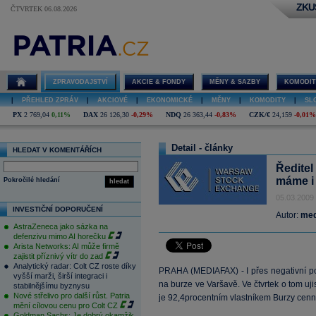
ZKU
ČTVRTEK 06.08.2026
ZPRAVODAJSTVÍ
AKCIE & FONDY
MĚNY & SAZBY
KOMODIT
|
PŘEHLED ZPRÁV
|
AKCIOVÉ
|
EKONOMICKÉ
|
MĚNY
|
KOMODITY
|
SL
PX
2 769,04
0,11%
DAX
26 126,30
-0,29%
NDQ
26 363,44
-0,83%
CZK/€
24,159
-0,01%
Detail - články
HLEDAT V KOMENTÁŘÍCH
Ředitel
máme i
Pokročilé hledání
hledat
05.03.2009
INVESTIČNÍ DOPORUČENÍ
Autor:
med
AstraZeneca jako sázka na
defenzivu mimo AI horečku
Arista Networks: AI může firmě
zajistit příznivý vítr do zad
Analytický radar: Colt CZ roste díky
PRAHA (MEDIAFAX) - I přes negativní po
vyšší marži, širší integraci i
na burze ve Varšavě. Ve čtvrtek o tom uji
stabilnějšímu byznysu
Nové střelivo pro další růst. Patria
je 92,4procentním vlastníkem Burzy cen
mění cílovou cenu pro Colt CZ
Goldman Sachs: Je dobrý okamžik