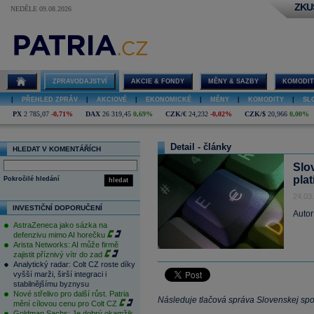
ZKU
NEDĚLE 09.08.2026
ZPRAVODAJSTVÍ
AKCIE & FONDY
MĚNY & SAZBY
KOMODIT
|
PŘEHLED ZPRÁV
|
AKCIOVÉ
|
EKONOMICKÉ
|
MĚNY
|
KOMODITY
|
SL
PX
2 785,07
-0,71%
DAX
26 319,45
0,69%
CZK/€
24,232
-0,02%
CZK/$
20,966
0,00%
Detail - články
HLEDAT V KOMENTÁŘÍCH
Slo
pla
Pokročilé hledání
hledat
24.03
INVESTIČNÍ DOPORUČENÍ
Autor
AstraZeneca jako sázka na
defenzivu mimo AI horečku
Arista Networks: AI může firmě
zajistit příznivý vítr do zad
Analytický radar: Colt CZ roste díky
vyšší marži, širší integraci i
stabilnějšímu byznysu
Nové střelivo pro další růst. Patria
Následuje tlačová správa Slovenskej spor
mění cílovou cenu pro Colt CZ
Goldman Sachs: Je dobrý okamžik