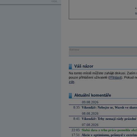
více...
*
s
Reklama
Váš názor
Na tomto místě můžete zahájit diskusi. Zatím
pouze přihlášení uživatelé (
Přihlásit
). Pokud ne
zde
.
Aktuální komentáře
09.08.2026
8:35
Víkendář: Nebojte se, Warsh ve skute
08.08.2026
8:41
Víkendář: Trhy nemají rády prázdné 
07.08.2026
22:05
Slabá data z trhu práce pomohla akc
17:51
Akcie v optimismu, průmysl v extrémn