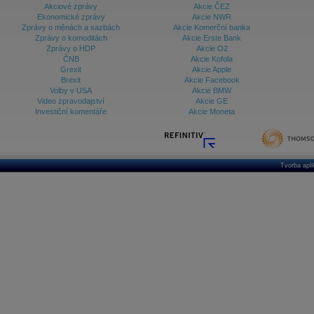
Akciové zprávy
Akcie ČEZ
Ekonomické zprávy
Akcie NWR
Zprávy o měnách a sazbách
Akcie Komerční banka
Zprávy o komoditách
Akcie Erste Bank
Zprávy o HDP
Akcie O2
ČNB
Akcie Kofola
Grexit
Akcie Apple
Brexit
Akcie Facebook
Volby v USA
Akcie BMW
Video zpravodajství
Akcie GE
Investiční komentáře
Akcie Moneta
Tvorba apl