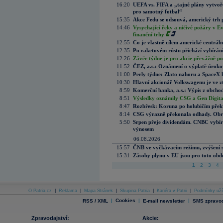
16:20
UEFA vs. FIFA a „tajné plány vytvoř
pro samotný fotbal“
15:35
Akce Fedu se odsouvá, americký trh 
14:46
Vysychající řeky a ničivé požáry v E
finanční trhy
12:55
Co je vlastně cílem americké centrál
12:35
Po raketovém růstu přichází vybírán
12:26
Závěr týdne je pro akcie převážně po
11:52
ČEZ, a.s.: Oznámení o výplatě úrok
11:00
Perly týdne: Zlato nahoru a SpaceX 
10:30
Hlavní akcionář Volkswagenu je ve z
8:59
Komerční banka, a.s.: Výpis z obchod
8:51
Výsledky oznámily CSG a Gen Digital
8:47
Rozbřesk: Koruna po holubičím přek
8:14
CSG výrazně překonala odhady. Obran
5:50
Srpen přeje dividendám. CNBC vybírá
výnosem
06.08.2026
15:57
ČNB ve vyčkávacím režimu, zvýšení s
15:31
Zásoby plynu v EU jsou pro toto obdo
1
2
3
4
O Patria.cz
|
Reklama
|
Mapa Stránek
|
Skupina Patria
|
Kariéra v Patrii
|
Podmínky uží
|
Cookies
|
|
RSS / XML
E-mail newsletter
SMS zpravod
Zpravodajství:
Akcie: