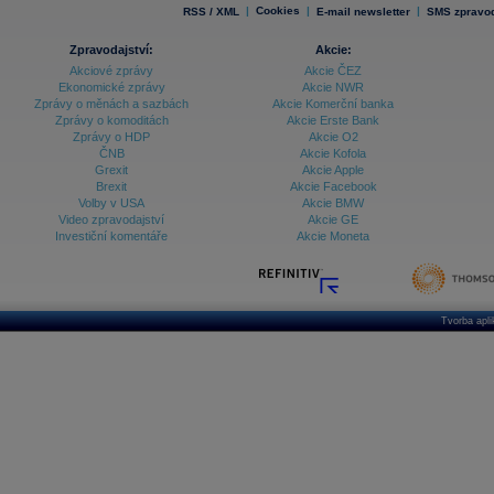
|
Cookies
|
|
RSS / XML
E-mail newsletter
SMS zpravod
Zpravodajství:
Akcie:
Akciové zprávy
Akcie ČEZ
Ekonomické zprávy
Akcie NWR
Zprávy o měnách a sazbách
Akcie Komerční banka
Zprávy o komoditách
Akcie Erste Bank
Zprávy o HDP
Akcie O2
ČNB
Akcie Kofola
Grexit
Akcie Apple
Brexit
Akcie Facebook
Volby v USA
Akcie BMW
Video zpravodajství
Akcie GE
Investiční komentáře
Akcie Moneta
Tvorba apl