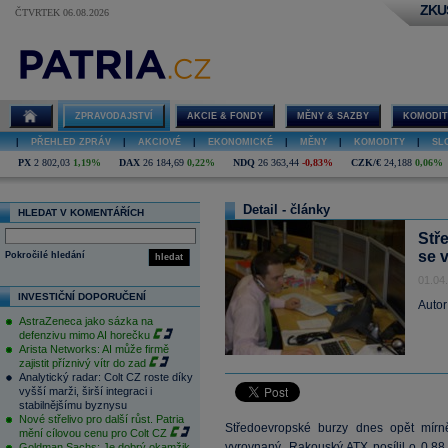
ZKU
ČTVRTEK 06.08.2026
ZPRAVODAJSTVÍ
AKCIE & FONDY
MĚNY & SAZBY
KOMODIT
|
PŘEHLED ZPRÁV
|
AKCIOVÉ
|
EKONOMICKÉ
|
MĚNY
|
KOMODITY
|
SL
PX
2 802,03
1,19%
DAX
26 184,69
0,22%
NDQ
26 363,44
-0,83%
CZK/€
24,188
0,06%
Detail - články
HLEDAT V KOMENTÁŘÍCH
Stře
se 
Pokročilé hledání
hledat
01.04
INVESTIČNÍ DOPORUČENÍ
Autor
AstraZeneca jako sázka na
defenzivu mimo AI horečku
Arista Networks: AI může firmě
zajistit příznivý vítr do zad
Analytický radar: Colt CZ roste díky
vyšší marži, širší integraci i
stabilnějšímu byznysu
Nové střelivo pro další růst. Patria
Středoevropské burzy dnes opět mírn
mění cílovou cenu pro Colt CZ
vyrovnaný. Rakouský ATX posílil o 0,8
Goldman Sachs: Je dobrý okamžik