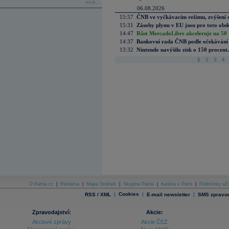
více...
06.08.2026
15:57
ČNB ve vyčkávacím režimu, zvýšení s
15:31
Zásoby plynu v EU jsou pro toto obdo
14:47
Růst MercadoLibre akceleruje na 50 %
14:37
Bankovní rada ČNB podle očekávání 
13:32
Nintendo navýšilo zisk o 150 procen
1
2
3
4
O Patria.cz
|
Reklama
|
Mapa Stránek
|
Skupina Patria
|
Kariéra v Patrii
|
Podmínky uží
|
Cookies
|
|
RSS / XML
E-mail newsletter
SMS zpravod
Zpravodajství:
Akcie:
Akciové zprávy
Akcie ČEZ