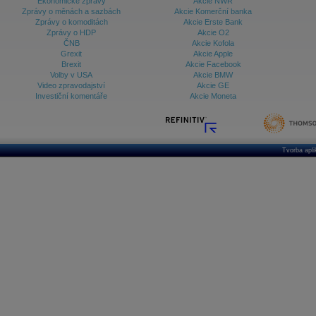
Ekonomické zprávy
Akcie NWR
Zprávy o měnách a sazbách
Akcie Komerční banka
Zprávy o komoditách
Akcie Erste Bank
Zprávy o HDP
Akcie O2
ČNB
Akcie Kofola
Grexit
Akcie Apple
Brexit
Akcie Facebook
Volby v USA
Akcie BMW
Video zpravodajství
Akcie GE
Investiční komentáře
Akcie Moneta
Tvorba apl