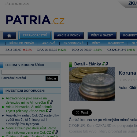
ZKU
PÁTEK 07.08.2026
ZPRAVODAJSTVÍ
AKCIE & FONDY
MĚNY & SAZBY
KOMODIT
|
PŘEHLED ZPRÁV
|
AKCIOVÉ
|
EKONOMICKÉ
|
MĚNY
|
KOMODITY
|
SL
PX
2 785,07
-0,71%
DAX
26 355,35
0,82%
NDQ
26 700,54
1,34%
CZK/€
24,246
0,08%
Detail - články
HLEDAT V KOMENTÁŘÍCH
Koruna z
Pokročilé hledání
hledat
06.05.2009 
Autor:
Oldř
INVESTIČNÍ DOPORUČENÍ
AstraZeneca jako sázka na
defenzivu mimo AI horečku
Arista Networks: AI může firmě
zajistit příznivý vítr do zad
Analytický radar: Colt CZ roste díky
vyšší marži, širší integraci i
Česká koruna se po včerejším mírně volat
stabilnějšímu byznysu
CZK/EUR. Kurz CZK/USD se pohybuje tě
Nové střelivo pro další růst. Patria
kopíruje tak vývoj, který probíhal při asij
mění cílovou cenu pro Colt CZ
Goldman Sachs: Je dobrý okamžik