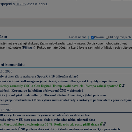
 spojení s
HBOS
letos v lednu.
ázor
Přidat názor
Pavouk
Od nejnovějších
|
ístě můžete zahájit diskusi. Zatím nebyl zadán žádný názor. Do diskuse mohou přispívat
ášení uživatelé (
Přihlásit
). Pokud nemáte účet, na který byste se mohli přihlásit, registrujte se
lní komentáře
.08.2026
rly týdne: Zlato nahoru a SpaceX k 10 bilionům dolarů
avní akcionář Volkswagenu je ve ztrátě, automobilku vyzval k rychlým opatřením
sledky oznámily CSG a Gen Digital, Trump uvalil nová cla. Evropa zahájí opatrně
zbřesk: Koruna po holubičím překvapení ČNB v defenzivě
G výrazně překonala odhady. Obranná divize táhne růst, výhled potvrzen
pen přeje dividendám. CNBC vybírá mezi aristokraty s růstovým potenciálem i pravidelným
nosem
.08.2026
B ve vyčkávacím režimu, zvýšení sazeb ale zůstává dále ve hře
soby plynu v EU jsou pro toto období rekordně nízké, ukazují data
st MercadoLibre akceleruje na 50 %. Podle trhu ale roste příliš draze
nkovní rada ČNB podle očekávání drží základní úrokovou sazbu na 3,75 procentech