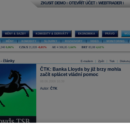
ZKUSIT DEMO
OTEVŘÍT ÚČET
WEBTRADER
|
|
|
MĚNY & SAZBY
KOMODITY & DERIVÁTY
EKONOMIKA
PRÁVO
MOJ
|
MĚNY
|
KOMODITY
|
SLOUPKY
|
ROZHOVORY
|
VIDEO
|
MONITORING
|
,240
0,06%
CZK/$
21,028
-0,01%
AU
4 306,85
1,64%
BRT
83,08
4,61%
 - články
E-mailem
Zpět
Tisk
Diskutu
|
|
|
ČTK: Banka Lloyds by již brzy mohla
začít splácet vládní pomoc
08.06.2009 10:39
Autor:
ČTK