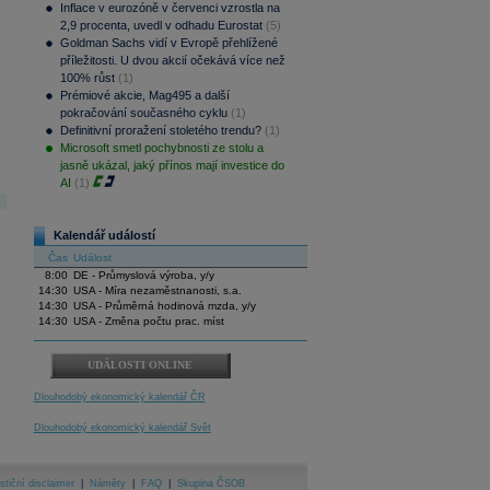
Inflace v eurozóně v červenci vzrostla na
2,9 procenta, uvedl v odhadu Eurostat
(5)
Goldman Sachs vidí v Evropě přehlížené
příležitosti. U dvou akcií očekává více než
100% růst
(1)
Prémiové akcie, Mag495 a další
pokračování současného cyklu
(1)
Definitivní proražení stoletého trendu?
(1)
Microsoft smetl pochybnosti ze stolu a
jasně ukázal, jaký přínos mají investice do
AI
(1)
Kalendář událostí
Čas
Událost
8:00
DE - Průmyslová výroba, y/y
14:30
USA - Míra nezaměstnanosti, s.a.
14:30
USA - Průměrná hodinová mzda, y/y
14:30
USA - Změna počtu prac. míst
UDÁLOSTI ONLINE
Dlouhodobý ekonomický kalendář ČR
Dlouhodobý ekonomický kalendář Svět
stiční disclaimer
|
Náměty
|
FAQ
|
Skupina ČSOB