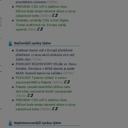
pravidelným výnosem
(1099x)
PREVIEW: CSG míří k dalšímu růstu.
Klíčové bude tempo obranné divize a vývoj
zakázkové knihy
(1092x)
Výsledky oznámily CSG a Gen Digital,
Trump uvalil nová cla. Evropa zahájí
opatrně
(685x)
Nejčtenější zprávy týdne
Goldman Sachs vidí v Evropě přehlížené
příležitosti. U dvou akcií očekává více než
100% růst
(7174x)
PODCAST ROZHOVORY: Eli Lilly vs. Novo
Nordisk. Revoluce v léčbě obezity je podle
MUDr. Kunové teprve na začátku
(5879x)
PODCAST Týdenní výhled: V centru
pozornosti AMD a Palantir
(4091x)
Palantir zasadil medvědům těžkou ránu.
Své tržby meziročně téměř zdvojnásobil
(3916x)
PREVIEW: CSG míří k dalšímu růstu.
Klíčové bude tempo obranné divize a vývoj
zakázkové knihy
(3858x)
Nejdiskutovanější zprávy týdne