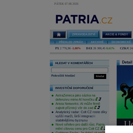
PÁTEK 07.08.2026
ZPRAVODAJSTVÍ
AKCIE & FONDY
|
PŘEHLED ZPRÁV
|
AKCIOVÉ
|
EKONOMICKÉ
PX
2 776,96
-1,00%
DAX
26 300,45
0,61%
CZK/€
24
Detail
HLEDAT V KOMENTÁŘÍCH
Pokročilé hledání
hledat
INVESTIČNÍ DOPORUČENÍ
AstraZeneca jako sázka na
defenzivu mimo AI horečku
Arista Networks: AI může firmě
zajistit příznivý vítr do zad
Analytický radar: Colt CZ roste díky
vyšší marži, širší integraci i
stabilnějšímu byznysu
Nové střelivo pro další růst. Patria
mění cílovou cenu pro Colt CZ
Goldman Sachs: Je dobrý okamžik