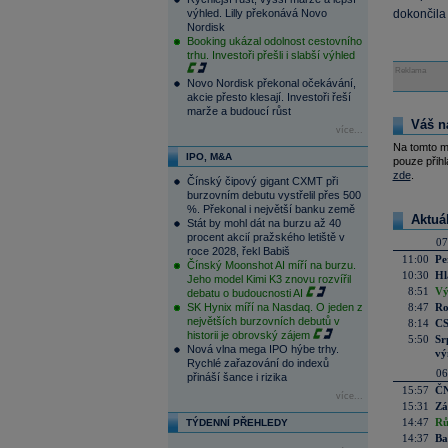
výhled. Lilly překonává Novo
dokončila
Nordisk
Booking ukázal odolnost cestovního
trhu. Investoři přešli i slabší výhled
Reklama
Novo Nordisk překonal očekávání,
akcie přesto klesají. Investoři řeší
marže a budoucí růst
Váš n
více...
Na tomto m
IPO, M&A
pouze přihl
zde
.
Čínský čipový gigant CXMT při
burzovním debutu vystřelil přes 500
%. Překonal i největší banku země
Aktuá
Stát by mohl dát na burzu až 40
procent akcií pražského letiště v
07
roce 2028, řekl Babiš
11:00
Pe
Čínský Moonshot AI míří na burzu.
10:30
Hl
Jeho model Kimi K3 znovu rozvířil
8:51
Vý
debatu o budoucnosti AI
SK Hynix míří na Nasdaq. O jeden z
8:47
Ro
největších burzovních debutů v
8:14
CS
historii je obrovský zájem
5:50
Sr
Nová vlna mega IPO hýbe trhy.
vý
Rychlé zařazování do indexů
06
přináší šance i rizika
15:57
ČN
více...
15:31
Zá
14:47
Rů
TÝDENNÍ PŘEHLEDY
14:37
Ba