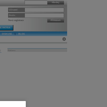
Hledej
Uživatel:
Heslo:
Nová registrace
Přihlásit
E PATRIA
DISKUSE
|
BLOG
j
Reklama