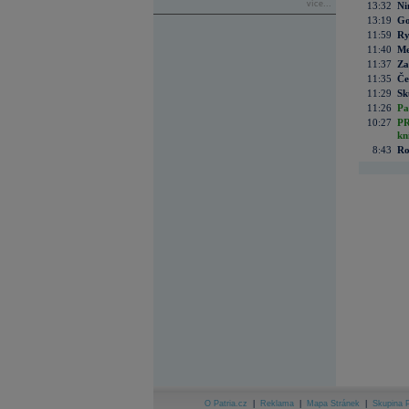
více...
13:32
Ni
13:19
Go
11:59
Ry
11:40
Me
11:37
Za
11:35
Če
11:29
Sk
11:26
Pa
10:27
PR
kn
8:43
Ro
O Patria.cz
|
Reklama
|
Mapa Stránek
|
Skupina P