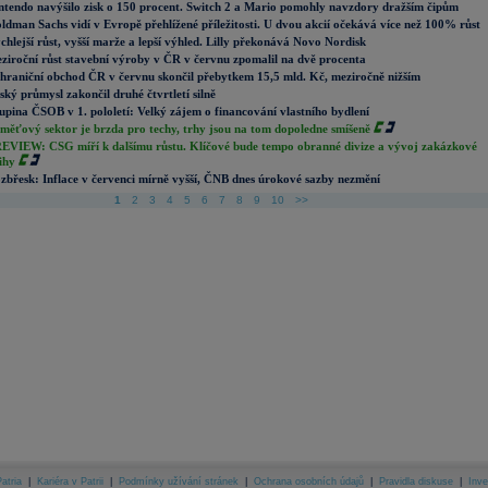
ntendo navýšilo zisk o 150 procent. Switch 2 a Mario pomohly navzdory dražším čipům
ldman Sachs vidí v Evropě přehlížené příležitosti. U dvou akcií očekává více než 100% růst
chlejší růst, vyšší marže a lepší výhled. Lilly překonává Novo Nordisk
ziroční růst stavební výroby v ČR v červnu zpomalil na dvě procenta
hraniční obchod ČR v červnu skončil přebytkem 15,5 mld. Kč, meziročně nižším
ský průmysl zakončil druhé čtvrtletí silně
upina ČSOB v 1. pololetí: Velký zájem o financování vlastního bydlení
měťový sektor je brzda pro techy, trhy jsou na tom dopoledne smíšeně
EVIEW: CSG míří k dalšímu růstu. Klíčové bude tempo obranné divize a vývoj zakázkové
ihy
zbřesk: Inflace v červenci mírně vyšší, ČNB dnes úrokové sazby nezmění
1
2
3
4
5
6
7
8
9
10
>>
atria
|
Kariéra v Patrii
|
Podmínky užívání stránek
|
Ochrana osobních údajů
|
Pravidla diskuse
|
Inve