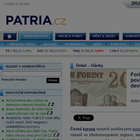
ZKU
PÁTEK 07.08.2026
ZPRAVODAJSTVÍ
AKCIE & FONDY
MĚNY & SAZBY
KOMODIT
|
PŘEHLED ZPRÁV
|
AKCIOVÉ
|
EKONOMICKÉ
|
MĚNY
|
KOMODITY
|
SL
PX
2 805,12
1,30%
DAX
26 140,13
0,05%
NDQ
26 348,35
-0,06%
CZK/€
24,228
0,02%
Detail - články
HLEDAT V KOMENTÁŘÍCH
For
pov
Pokročilé hledání
hledat
dev
INVESTIČNÍ DOPORUČENÍ
10.06
AstraZeneca jako sázka na
Autor
defenzivu mimo AI horečku
Arista Networks: AI může firmě
zajistit příznivý vítr do zad
Analytický radar: Colt CZ roste díky
vyšší marži, širší integraci i
stabilnějšímu byznysu
Česká
koruna
výrazně posílila proti
eur
Nové střelivo pro další růst. Patria
náladě ve středoevropském regionu, kter
mění cílovou cenu pro Colt CZ
Goldman Sachs: Je dobrý okamžik