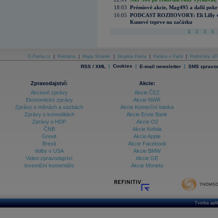
18:03
Prémiové akcie, Mag495 a další pokr
16:05
PODCAST ROZHOVORY: Eli Lilly vs. 
Kunové teprve na začátku
1
2
3
4
O Patria.cz
|
Reklama
|
Mapa Stránek
|
Skupina Patria
|
Kariéra v Patrii
|
Podmínky uží
|
Cookies
|
|
RSS / XML
E-mail newsletter
SMS zpravod
Zpravodajství:
Akcie:
Akciové zprávy
Akcie ČEZ
Ekonomické zprávy
Akcie NWR
Zprávy o měnách a sazbách
Akcie Komerční banka
Zprávy o komoditách
Akcie Erste Bank
Zprávy o HDP
Akcie O2
ČNB
Akcie Kofola
Grexit
Akcie Apple
Brexit
Akcie Facebook
Volby v USA
Akcie BMW
Video zpravodajství
Akcie GE
Investiční komentáře
Akcie Moneta
Tvorba apl