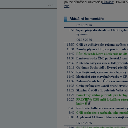
pouze přihlášení uživatelé (
Přihlásit
). Pokud ne
více...
zde
.
Aktuální komentáře
07.08.2026
5:50
Srpen přeje dividendám. CNBC vybírá
výnosem
06.08.2026
15:57
ČNB ve vyčkávacím režimu, zvýšení s
15:31
Zásoby plynu v EU jsou pro toto obdo
14:47
Růst MercadoLibre akceleruje na 50 %
14:37
Bankovní rada ČNB podle očekávání 
13:32
Nintendo navýšilo zisk o 150 procen
13:19
Goldman Sachs vidí v Evropě přehlíže
11:59
Rychlejší růst, vyšší marže a lepší v
11:40
Meziroční růst stavební výroby v ČR
11:37
Zahraniční obchod ČR v červnu skonč
11:35
Český průmysl zakončil druhé čtvrtlet
11:29
Skupina ČSOB v 1. pololetí: Velký zá
11:26
Paměťový sektor je brzda pro techy,
10:27
PREVIEW: CSG míří k dalšímu růstu.
knihy
8:43
Rozbřesk: Inflace v červenci mírně v
8:40
ČNB rozhodne o sazbách, trhy mezitím
6:08
Apple není AI firma. Jeho síla stojí n
05.08.2026
22:01
S&P 500 po rekordní rally vyčkával,