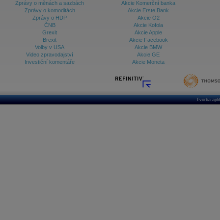
Zprávy o měnách a sazbách
Akcie Komerční banka
Zprávy o komoditách
Akcie Erste Bank
Zprávy o HDP
Akcie O2
ČNB
Akcie Kofola
Grexit
Akcie Apple
Brexit
Akcie Facebook
Volby v USA
Akcie BMW
Video zpravodajství
Akcie GE
Investiční komentáře
Akcie Moneta
Tvorba apl