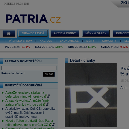
ZKU
NEDĚLE 09.08.2026
ZPRAVODAJSTVÍ
AKCIE & FONDY
MĚNY & SAZBY
KOMODIT
|
PŘEHLED ZPRÁV
|
AKCIOVÉ
|
EKONOMICKÉ
|
MĚNY
|
KOMODITY
|
SL
PX
2 785,07
-0,71%
DAX
26 319,45
0,69%
NDQ
26 690,62
1,30%
CZK/€
24,232
-0,02%
Detail - články
HLEDAT V KOMENTÁŘÍCH
Praž
% a
Pokročilé hledání
hledat
15.06
INVESTIČNÍ DOPORUČENÍ
Autor
AstraZeneca jako sázka na
defenzivu mimo AI horečku
Arista Networks: AI může firmě
zajistit příznivý vítr do zad
Analytický radar: Colt CZ roste díky
vyšší marži, širší integraci i
stabilnějšímu byznysu
Nové střelivo pro další růst. Patria
mění cílovou cenu pro Colt CZ
Goldman Sachs: Je dobrý okamžik