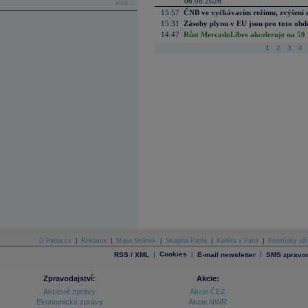
06.08.2026
více...
15:57
ČNB ve vyčkávacím režimu, zvýšení s
15:31
Zásoby plynu v EU jsou pro toto obdo
14:47
Růst MercadoLibre akceleruje na 50 %
1
2
3
4
O Patria.cz
|
Reklama
|
Mapa Stránek
|
Skupina Patria
|
Kariéra v Patrii
|
Podmínky uží
|
Cookies
|
|
RSS / XML
E-mail newsletter
SMS zpravod
Zpravodajství:
Akcie:
Akciové zprávy
Akcie ČEZ
Ekonomické zprávy
Akcie NWR