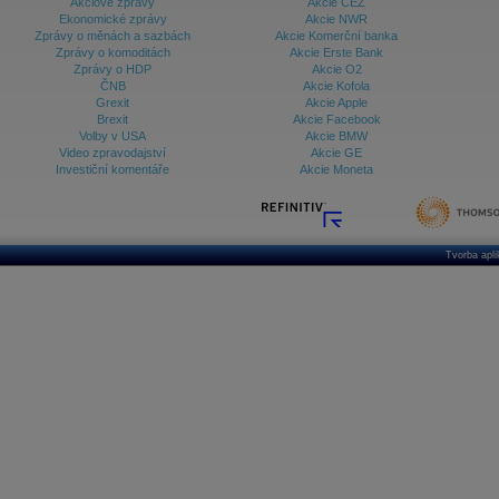
Akciové zprávy
Akcie ČEZ
Ekonomické zprávy
Akcie NWR
Zprávy o měnách a sazbách
Akcie Komerční banka
Zprávy o komoditách
Akcie Erste Bank
Zprávy o HDP
Akcie O2
ČNB
Akcie Kofola
Grexit
Akcie Apple
Brexit
Akcie Facebook
Volby v USA
Akcie BMW
Video zpravodajství
Akcie GE
Investiční komentáře
Akcie Moneta
Tvorba apl