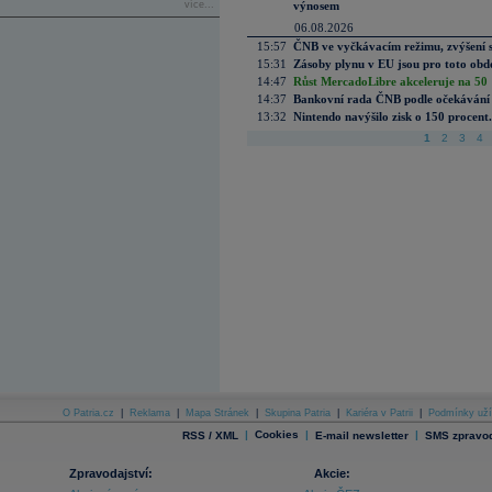
více...
výnosem
06.08.2026
15:57
ČNB ve vyčkávacím režimu, zvýšení s
15:31
Zásoby plynu v EU jsou pro toto obdo
14:47
Růst MercadoLibre akceleruje na 50 %
14:37
Bankovní rada ČNB podle očekávání 
13:32
Nintendo navýšilo zisk o 150 procen
1
2
3
4
O Patria.cz
|
Reklama
|
Mapa Stránek
|
Skupina Patria
|
Kariéra v Patrii
|
Podmínky uží
|
Cookies
|
|
RSS / XML
E-mail newsletter
SMS zpravod
Zpravodajství:
Akcie: