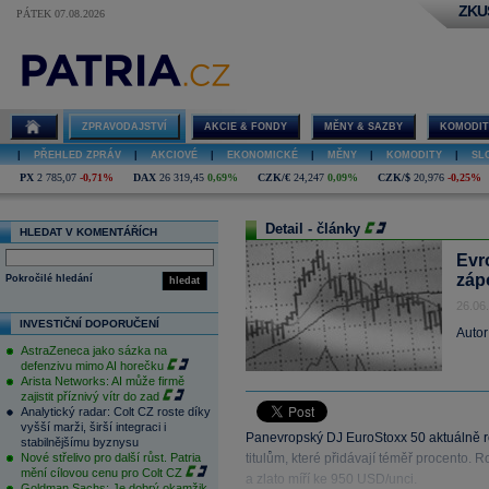
ZKU
PÁTEK 07.08.2026
ZPRAVODAJSTVÍ
AKCIE & FONDY
MĚNY & SAZBY
KOMODIT
|
PŘEHLED ZPRÁV
|
AKCIOVÉ
|
EKONOMICKÉ
|
MĚNY
|
KOMODITY
|
SL
PX
2 785,07
-0,71%
DAX
26 319,45
0,69%
CZK/€
24,247
0,09%
CZK/$
20,976
-0,25%
Detail - články
HLEDAT V KOMENTÁŘÍCH
Evr
záp
Pokročilé hledání
hledat
26.06
INVESTIČNÍ DOPORUČENÍ
Autor
AstraZeneca jako sázka na
defenzivu mimo AI horečku
Arista Networks: AI může firmě
zajistit příznivý vítr do zad
Analytický radar: Colt CZ roste díky
vyšší marži, širší integraci i
Panevropský DJ EuroStoxx 50 aktuálně r
stabilnějšímu byznysu
Nové střelivo pro další růst. Patria
titulům, které přidávají téměř procento. 
mění cílovou cenu pro Colt CZ
a zlato míří ke 950 USD/unci.
Goldman Sachs: Je dobrý okamžik