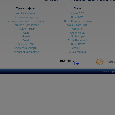
Zpravodajství:
Akcie:
Akciové zprávy
Akcie ČEZ
Ekonomické zprávy
Akcie NWR
Zprávy o měnách a sazbách
Akcie Komerční banka
Zprávy o komoditách
Akcie Erste Bank
Zprávy o HDP
Akcie O2
ČNB
Akcie Kofola
Grexit
Akcie Apple
Brexit
Akcie Facebook
Volby v USA
Akcie BMW
Video zpravodajství
Akcie GE
Investiční komentáře
Akcie Moneta
Tvorba apl