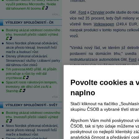
Thornton.
využít poklesu Microsoftu. Nvidia
dál tahounem AI boomu
GM ,
Ford
a
Chrysler
podle studie do roku
více...
více než 35 procent, tedy čtyři miliony 
VÝSLEDKY SPOLEČNOSTÍ - ČR
včetně firem
Volkswagen
(
249,4
EUR, 
naopak produkci v tomto regionu celkov
Booking ukázal odolnost cestovního
trhu. Investoři přešli i slabší výhled
vozů.
Novo Nordisk překonal očekávání,
akcie přesto klesají. Investoři řeší
"Vzniká nový řád, ve kterém již detro
marže a budoucí růst
postavení na domácím trhu," uvedla 
Disney překonal očekávání.
restrukturalizace automobilek GM,
Ford
Streamovací služby i zábavní parky
dál táhnou růst zisků
automobilových součástek zajistit si víc
Trh potrestal AMD příliš. AI příběh
pokračuje a růst by měl dál
Podle březnové studie poradenské spol
zrychlovat
Povolte cookies a 
SpaceX roste raketovým tempem,
polovina předních dodavatelů automo
investory ale děsí účet za AI a
požádat o bankrotovou ochranu před v
naplno
Starship
pracovních míst.
více...
Stačí kliknout na tlačítko „Souhla
VÝSLEDKY SPOLEČNOSTÍ - SVĚT
Prodej automobilů v USA se v roce 2005
skupinu ČSOB a vybrané třetí stran
však počítá s jeho propadem na zhrub
Booking ukázal odolnost cestovního
trhu. Investoři přešli i slabší výhled
automobilky GM,
Ford
a
Chrysler
dosta
Abychom Vám mohli poskytnout víc
letošním roce nuceny vyhlásit bankrot.
ČSOB, tak si tyto údaje můžeme vz
Novo Nordisk překonal očekávání,
akcie přesto klesají. Investoři řeší
poskytnout co nejlepší klientský zá
marže a budoucí růst
Celosvětová poptávka po automobilech j
analytická činnost a předávání coo
Disney překonal očekávání.