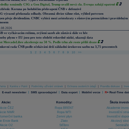
sledky oznámily CSG a Gen Digital, Trump uvalil nová cla. Evropa zahájí opatrně
zbřesk: Koruna po holubičím překvapení ČNB v defenzivě
G výrazně překonala odhady. Obranná divize táhne růst, výhled potvrzen
pen přeje dividendám. CNBC vybírá mezi aristokraty s růstovým potenciálem i pravidelným
nosem
.08.2026
B ve vyčkávacím režimu, zvýšení sazeb ale zůstává dále ve hře
soby plynu v EU jsou pro toto období rekordně nízké, ukazují data
st MercadoLibre akceleruje na 50 %. Podle trhu ale roste příliš draze
nkovní rada ČNB podle očekávání drží základní úrokovou sazbu na 3,75 procentech
1
2
3
4
5
6
7
8
9
10
>>
atria
|
Kariéra v Patrii
|
Podmínky užívání stránek
|
Ochrana osobních údajů
|
Pravidla diskuse
|
Inve
|
|
|
|
|
E-mail newsletter
SMS zpravodajství
Data export
Mobilní verze
R
=
Real-Time dat
Akcie:
Komodity:
Škola invest
Akcie ČEZ
Ropa BRENT
Akademie inves
kcie NWR
Ropa WTI
Investiční stra
Komerční banka
Zemní plyn
Investiční dopo
ie Erste Bank
Zlato
Akciový slov
Akcie O2
Stříbro
Semináře