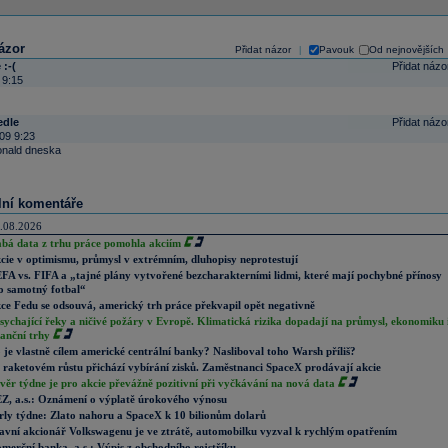
ázor
Přidat názor
Pavouk
Od nejnovějších
|
 :-(
Přidat názo
 9:15
edle
Přidat názo
09 9:23
onald dneska
lní komentáře
.08.2026
abá data z trhu práce pomohla akciím
cie v optimismu, průmysl v extrémním, dluhopisy neprotestují
FA vs. FIFA a „tajné plány vytvořené bezcharakterními lidmi, které mají pochybné přínosy
o samotný fotbal“
ce Fedu se odsouvá, americký trh práce překvapil opět negativně
sychající řeky a ničivé požáry v Evropě. Klimatická rizika dopadají na průmysl, ekonomiku 
nanční trhy
 je vlastně cílem americké centrální banky? Nasliboval toho Warsh příliš?
 raketovém růstu přichází vybírání zisků. Zaměstnanci SpaceX prodávají akcie
věr týdne je pro akcie převážně pozitivní při vyčkávání na nová data
Z, a.s.: Oznámení o výplatě úrokového výnosu
rly týdne: Zlato nahoru a SpaceX k 10 bilionům dolarů
avní akcionář Volkswagenu je ve ztrátě, automobilku vyzval k rychlým opatřením
merční banka, a.s.: Výpis z obchodního rejstříku