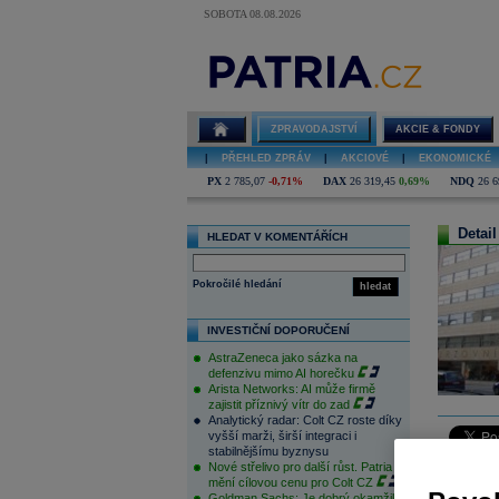
SOBOTA 08.08.2026
ZPRAVODAJSTVÍ
AKCIE & FONDY
|
PŘEHLED ZPRÁV
|
AKCIOVÉ
|
EKONOMICKÉ
PX
2 785,07
-0,71%
DAX
26 319,45
0,69%
NDQ
26 6
Detail
HLEDAT V KOMENTÁŘÍCH
Pokročilé hledání
hledat
INVESTIČNÍ DOPORUČENÍ
AstraZeneca jako sázka na
defenzivu mimo AI horečku
Arista Networks: AI může firmě
zajistit příznivý vítr do zad
Analytický radar: Colt CZ roste díky
vyšší marži, širší integraci i
stabilnějšímu byznysu
Včera byl
Nové střelivo pro další růst. Patria
mění cílovou cenu pro Colt CZ
výkon burz
Goldman Sachs: Je dobrý okamžik