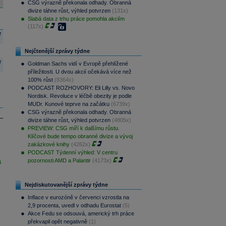
CSG výrazně překonala odhady. Obranná
divize táhne růst, výhled potvrzen
(131x)
Slabá data z trhu práce pomohla akciím
(117x)
r
Nejčtenější zprávy týdne
r
Goldman Sachs vidí v Evropě přehlížené
příležitosti. U dvou akcií očekává více než
100% růst
(8364x)
PODCAST ROZHOVORY: Eli Lilly vs. Novo
Nordisk. Revoluce v léčbě obezity je podle
MUDr. Kunové teprve na začátku
(6739x)
CSG výrazně překonala odhady. Obranná
divize táhne růst, výhled potvrzen
(4805x)
PREVIEW: CSG míří k dalšímu růstu.
Klíčové bude tempo obranné divize a vývoj
zakázkové knihy
(4262x)
PODCAST Týdenní výhled: V centru
pozornosti AMD a Palantir
(4173x)
i
Nejdiskutovanější zprávy týdne
Inflace v eurozóně v červenci vzrostla na
2,9 procenta, uvedl v odhadu Eurostat
(5)
Akce Fedu se odsouvá, americký trh práce
překvapil opět negativně
(1)