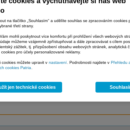
te cookies a vychutnávejte si náš web
no
račování článku je dostupné jen klientům placených služeb
Patria Plus
/
nout na tlačítko „Souhlasím“ a udělíte souhlas se zpracováním cookies 
estor Plus
případně uživatelům platformy
Patria Direct
. Pokud jste klientem
brané třetí strany.
hto služeb, potom je nutné se
Přihlásit
.
ám mohli poskytnout více komfortu při prohlížení všech webových st
ámci placeného informačního servisu získáte
to údaje můžeme vzájemně zpřístupňovat a dále zpracovávat s cílem pos
řístup ke
kompletnímu zpravodajství
lientský zážitek, tj. přizpůsobení obsahu webových stránek, analytická č
 cookies pro účely personalizované reklamy.
.patria.cz bez jakýchkoliv omezení. Veškeré
rávy, komentáře a horké zprávy jsou
si cookies můžete upravit v
nastavení
. Podrobnosti najdete v
Přehledu 
brazovány terminálovou metodou (bez nutnosti obnovovat stránku) bez
h cookies Patria
.
ždění a v plné verzi.
en zpravodajství, ale i další služby získáte v Patria Plus / Investor Plus -
sms
e-mailové
zpravodajství,
data
z finančních trhů v reálném čase, kompletní
žít jen technické cookies
Souhlas
lytický servis
, rozsáhlé
databáze
časových řad ke stažení,
prognózy
oje a
valuace
, ekonomické
fundamenty
,
nástroje
a
kalkulátory
...
více