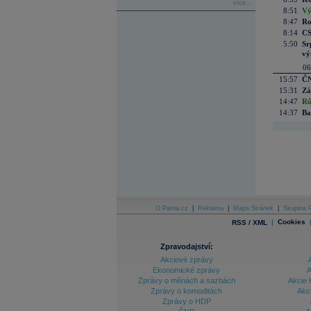
více...
8:51
Vý
8:47
Ro
8:14
CS
5:50
Sr
vý
06
15:57
ČN
15:31
Zá
14:47
Rů
14:37
Ba
O Patria.cz
|
Reklama
|
Mapa Stránek
|
Skupina P
|
Cookies
RSS / XML
Zpravodajství:
Akciové zprávy
Ekonomické zprávy
A
Zprávy o měnách a sazbách
Akcie 
Zprávy o komoditách
Akc
Zprávy o HDP