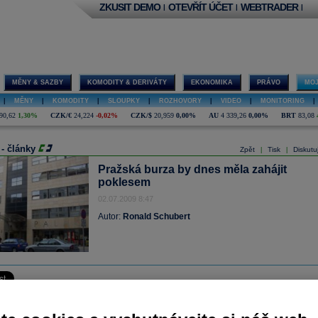
ZKUSIT DEMO
OTEVŘÍT ÚČET
WEBTRADER
|
|
|
MĚNY & SAZBY
KOMODITY & DERIVÁTY
EKONOMIKA
PRÁVO
MOJ
|
MĚNY
|
KOMODITY
|
SLOUPKY
|
ROZHOVORY
|
VIDEO
|
MONITORING
|
90,62
1,30%
CZK/€
24,224
-0,02%
CZK/$
20,959
0,00%
AU
4 339,26
0,00%
BRT
83,08
 - články
Zpět
Tisk
Diskutu
|
|
Pražská burza by dnes měla zahájit
poklesem
02.07.2009 8:47
Autor:
Ronald Schubert
y na pražské burze zobchodovány vyšší objemy než v úterý, avšak ani tak nebyl
y nijak oslnivý. Koruna posilovala v souladu s ostatními měnami regionu.