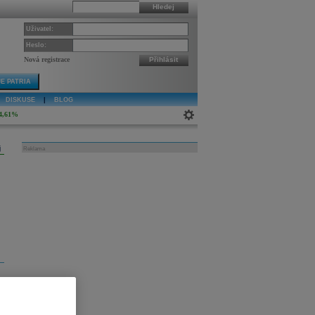
Hledej
Uživatel:
Heslo:
Nová registrace
Přihlásit
E PATRIA
DISKUSE
|
BLOG
4,61%
j
Reklama