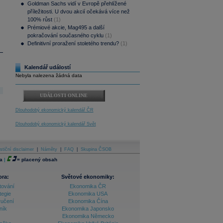
Goldman Sachs vidí v Evropě přehlížené
příležitosti. U dvou akcií očekává více než
100% růst
(1)
Prémiové akcie, Mag495 a další
pokračování současného cyklu
(1)
Definitivní proražení stoletého trendu?
(1)
Kalendář událostí
Nebyla nalezena žádná data
UDÁLOSTI ONLINE
Dlouhodobý ekonomický kalendář ČR
Dlouhodobý ekonomický kalendář Svět
stiční disclaimer
|
Náměty
|
FAQ
|
Skupina ČSOB
a
|
=
placený obsah
ora:
Světové ekonomiky:
tování
Ekonomika ČR
tegie
Ekonomika USA
ručení
Ekonomika Čína
ník
Ekonomika Japonsko
Ekonomika Německo