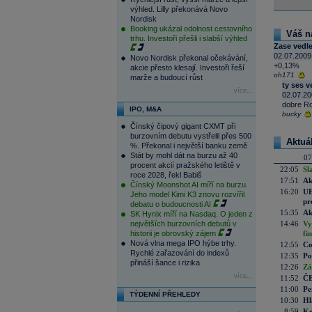
výhled. Lilly překonává Novo
Nordisk
Booking ukázal odolnost cestovního
Váš n
trhu. Investoři přešli i slabší výhled
Zase vedle
02.07.2009
Novo Nordisk překonal očekávání,
+0,13%
akcie přesto klesají. Investoři řeší
oh171
marže a budoucí růst
ty ses v
více...
02.07.20
dobre R
IPO, M&A
bucky
Čínský čipový gigant CXMT při
burzovním debutu vystřelil přes 500
Aktuá
%. Překonal i největší banku země
Stát by mohl dát na burzu až 40
07
procent akcií pražského letiště v
22:05
Sl
roce 2028, řekl Babiš
17:51
Ak
Čínský Moonshot AI míří na burzu.
16:20
UE
Jeho model Kimi K3 znovu rozvířil
pr
debatu o budoucnosti AI
15:35
Ak
SK Hynix míří na Nasdaq. O jeden z
největších burzovních debutů v
14:46
Vy
historii je obrovský zájem
fi
Nová vlna mega IPO hýbe trhy.
12:55
Co
Rychlé zařazování do indexů
12:35
Po
přináší šance i rizika
12:26
Zá
více...
11:52
ČE
11:00
Pe
TÝDENNÍ PŘEHLEDY
10:30
Hl
8:59
Ko