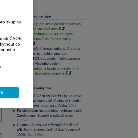
Související komentáře
pro skupinu
Závěr týdne je pro akcie převážně pozitivní
při vyčkávání na nová data
Výsledky oznámily CSG a Gen Digital,
ránek ČSOB,
Trump uvalil nová cla. Evropa zahájí
kytnout co
opatrně
CSG výrazně překonala odhady. Obranná
innost a
divize táhne růst, výhled potvrzen
Skupina ČSOB v 1. pololetí: Velký zájem o
financování vlastního bydlení
a
Paměťový sektor je brzda pro techy, trhy
jsou na tom dopoledne smíšeně
Nejčtenější zprávy dne
ím
PODCAST ROZHOVORY: Eli Lilly vs. Novo
Nordisk. Revoluce v léčbě obezity je podle
MUDr. Kunové teprve na začátku
(206x)
Po raketovém růstu přichází vybírání zisků.
Zaměstnanci SpaceX prodávají akcie
(172x)
Goldman Sachs vidí v Evropě přehlížené
příležitosti. U dvou akcií očekává více než
100% růst
(135x)