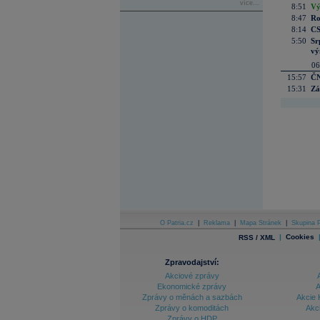
více...
8:51
Vý
8:47
Ro
8:14
CS
5:50
Sr
vý
06
15:57
ČN
15:31
Zá
O Patria.cz
|
Reklama
|
Mapa Stránek
|
Skupina P
|
Cookies
RSS / XML
Zpravodajství:
Akciové zprávy
Ekonomické zprávy
A
Zprávy o měnách a sazbách
Akcie 
Zprávy o komoditách
Akc
Zprávy o HDP