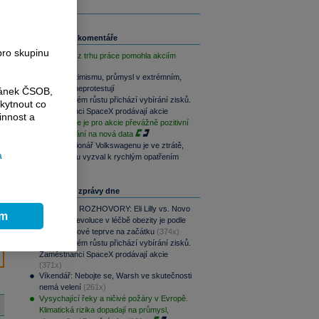
Související komentáře
pro skupinu
Slabá data z trhu práce pomohla akciím
Akcie v optimismu, průmysl v extrémním,
dluhopisy neprotestují
ránek ČSOB,
Po raketovém růstu přichází vybírání zisků.
kytnout co
Zaměstnanci SpaceX prodávají akcie
innost a
Závěr týdne je pro akcie převážně pozitivní
při vyčkávání na nová data
Hlavní akcionář Volkswagenu je ve ztrátě,
a
automobilku vyzval k rychlým opatřením
Nejčtenější zprávy dne
PODCAST ROZHOVORY: Eli Lilly vs. Novo
ím
Nordisk. Revoluce v léčbě obezity je podle
MUDr. Kunové teprve na začátku
(374x)
Po raketovém růstu přichází vybírání zisků.
Zaměstnanci SpaceX prodávají akcie
(371x)
Víkendář: Nebojte se, Warsh ve skutečnosti
nemá velení
(261x)
Vysychající řeky a ničivé požáry v Evropě.
Klimatická rizika dopadají na průmysl,