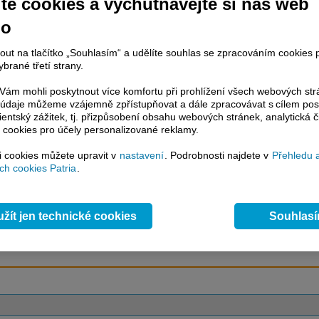
te cookies a vychutnávejte si náš web
no
račování článku je dostupné jen klientům placených služeb
Patria Plus
/
estor Plus
případně uživatelům platformy
Patria Direct
. Pokud jste klientem
nout na tlačítko „Souhlasím“ a udělíte souhlas se zpracováním cookies 
hto služeb, potom je nutné se
Přihlásit
.
brané třetí strany.
ámci placeného informačního servisu získáte
ám mohli poskytnout více komfortu při prohlížení všech webových st
řístup ke
kompletnímu zpravodajství
to údaje můžeme vzájemně zpřístupňovat a dále zpracovávat s cílem pos
.patria.cz bez jakýchkoliv omezení. Veškeré
lientský zážitek, tj. přizpůsobení obsahu webových stránek, analytická č
rávy, komentáře a horké zprávy jsou
 cookies pro účely personalizované reklamy.
brazovány terminálovou metodou (bez nutnosti obnovovat stránku) bez
ždění a v plné verzi.
si cookies můžete upravit v
nastavení
. Podrobnosti najdete v
Přehledu 
h cookies Patria
.
en zpravodajství, ale i další služby získáte v Patria Plus / Investor Plus -
sms
e-mailové
zpravodajství,
data
z finančních trhů v reálném čase, kompletní
lytický servis
, rozsáhlé
databáze
časových řad ke stažení,
prognózy
žít jen technické cookies
Souhlas
oje a
valuace
, ekonomické
fundamenty
,
nástroje
a
kalkulátory
...
více