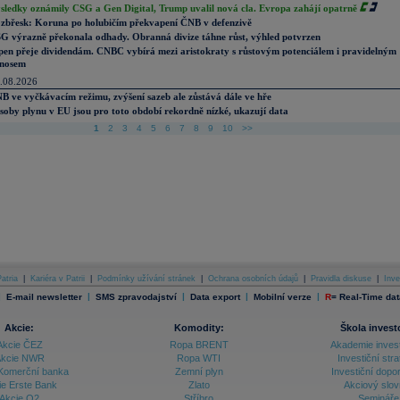
sledky oznámily CSG a Gen Digital, Trump uvalil nová cla. Evropa zahájí opatrně
zbřesk: Koruna po holubičím překvapení ČNB v defenzivě
G výrazně překonala odhady. Obranná divize táhne růst, výhled potvrzen
pen přeje dividendám. CNBC vybírá mezi aristokraty s růstovým potenciálem i pravidelným
nosem
.08.2026
B ve vyčkávacím režimu, zvýšení sazeb ale zůstává dále ve hře
soby plynu v EU jsou pro toto období rekordně nízké, ukazují data
1
2
3
4
5
6
7
8
9
10
>>
atria
|
Kariéra v Patrii
|
Podmínky užívání stránek
|
Ochrana osobních údajů
|
Pravidla diskuse
|
Inve
|
|
|
|
|
E-mail newsletter
SMS zpravodajství
Data export
Mobilní verze
R
=
Real-Time dat
Akcie:
Komodity:
Škola invest
Akcie ČEZ
Ropa BRENT
Akademie inves
kcie NWR
Ropa WTI
Investiční stra
Komerční banka
Zemní plyn
Investiční dopo
ie Erste Bank
Zlato
Akciový slov
Akcie O2
Stříbro
Semináře