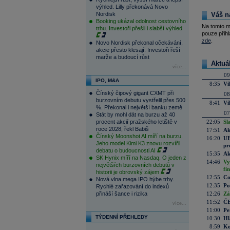
výhled. Lilly překonává Novo
Nordisk
Váš n
Booking ukázal odolnost cestovního
Na tomto m
trhu. Investoři přešli i slabší výhled
pouze přihl
zde
.
Novo Nordisk překonal očekávání,
akcie přesto klesají. Investoři řeší
marže a budoucí růst
Aktuá
více...
09
IPO, M&A
8:35
Ví
Čínský čipový gigant CXMT při
08
burzovním debutu vystřelil přes 500
8:41
Ví
%. Překonal i největší banku země
07
Stát by mohl dát na burzu až 40
procent akcií pražského letiště v
22:05
Sl
roce 2028, řekl Babiš
17:51
Ak
Čínský Moonshot AI míří na burzu.
16:20
UE
Jeho model Kimi K3 znovu rozvířil
pr
debatu o budoucnosti AI
15:35
Ak
SK Hynix míří na Nasdaq. O jeden z
14:46
Vy
největších burzovních debutů v
fi
historii je obrovský zájem
12:55
Co
Nová vlna mega IPO hýbe trhy.
12:35
Po
Rychlé zařazování do indexů
přináší šance i rizika
12:26
Zá
11:52
ČE
více...
11:00
Pe
TÝDENNÍ PŘEHLEDY
10:30
Hl
8:59
Ko