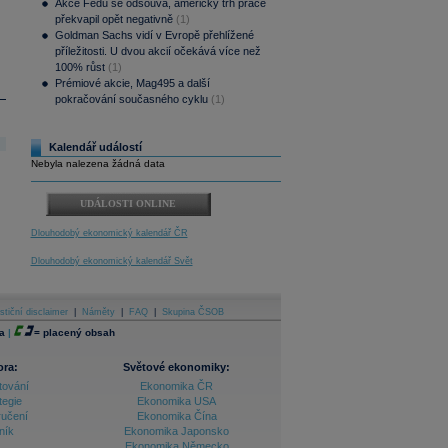
Akce Fedu se odsouvá, americký trh práce
překvapil opět negativně
(1)
Goldman Sachs vidí v Evropě přehlížené
příležitosti. U dvou akcií očekává více než
100% růst
(1)
Prémiové akcie, Mag495 a další
pokračování současného cyklu
(1)
Kalendář událostí
Nebyla nalezena žádná data
UDÁLOSTI ONLINE
Dlouhodobý ekonomický kalendář ČR
Dlouhodobý ekonomický kalendář Svět
stiční disclaimer
|
Náměty
|
FAQ
|
Skupina ČSOB
a
|
=
placený obsah
ora:
Světové ekonomiky:
tování
Ekonomika ČR
tegie
Ekonomika USA
ručení
Ekonomika Čína
ník
Ekonomika Japonsko
Ekonomika Německo