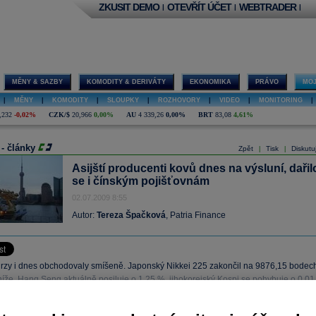
ZKUSIT DEMO
OTEVŘÍT ÚČET
WEBTRADER
|
|
|
MĚNY & SAZBY
KOMODITY & DERIVÁTY
EKONOMIKA
PRÁVO
MOJ
|
MĚNY
|
KOMODITY
|
SLOUPKY
|
ROZHOVORY
|
VIDEO
|
MONITORING
|
,232
-0,02%
CZK/$
20,966
0,00%
AU
4 339,26
0,00%
BRT
83,08
4,61%
 - články
Zpět
Tisk
Diskutu
|
|
Asijští producenti kovů dnes na výsluní, dařil
se i čínským pojišťovnám
02.07.2009 8:55
Autor:
Tereza Špačková
, Patria Finance
urzy i dnes obchodovaly smíšeně. Japonský Nikkei 225 zakončil na 9876,15 bodec
níže. Hang Seng aktuálně posiluje o 1,25 %, jihokorejský Kospi se pohybuje o 0,01
nský CSI 300 roste o 1,05 %.