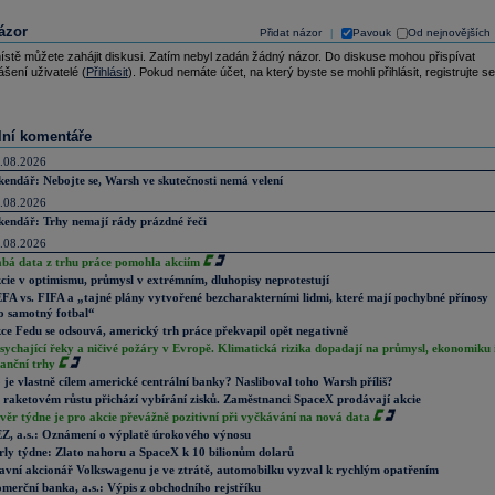
ázor
Přidat názor
Pavouk
Od nejnovějších
|
ístě můžete zahájit diskusi. Zatím nebyl zadán žádný názor. Do diskuse mohou přispívat
ášení uživatelé (
Přihlásit
). Pokud nemáte účet, na který byste se mohli přihlásit, registrujte se
lní komentáře
.08.2026
kendář: Nebojte se, Warsh ve skutečnosti nemá velení
.08.2026
kendář: Trhy nemají rády prázdné řeči
.08.2026
abá data z trhu práce pomohla akciím
cie v optimismu, průmysl v extrémním, dluhopisy neprotestují
FA vs. FIFA a „tajné plány vytvořené bezcharakterními lidmi, které mají pochybné přínosy
o samotný fotbal“
ce Fedu se odsouvá, americký trh práce překvapil opět negativně
sychající řeky a ničivé požáry v Evropě. Klimatická rizika dopadají na průmysl, ekonomiku 
nanční trhy
 je vlastně cílem americké centrální banky? Nasliboval toho Warsh příliš?
 raketovém růstu přichází vybírání zisků. Zaměstnanci SpaceX prodávají akcie
věr týdne je pro akcie převážně pozitivní při vyčkávání na nová data
Z, a.s.: Oznámení o výplatě úrokového výnosu
rly týdne: Zlato nahoru a SpaceX k 10 bilionům dolarů
avní akcionář Volkswagenu je ve ztrátě, automobilku vyzval k rychlým opatřením
merční banka, a.s.: Výpis z obchodního rejstříku