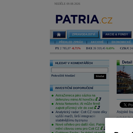
NEDĚLE 09.08.2026
ZPRAVODAJSTVÍ
AKCIE & FONDY
|
PŘEHLED ZPRÁV
|
AKCIOVÉ
|
EKONOMICKÉ
PX
2 785,07
-0,71%
DAX
26 319,45
0,69%
CZK/€
24
Detail
HLEDAT V KOMENTÁŘÍCH
Pokročilé hledání
hledat
INVESTIČNÍ DOPORUČENÍ
AstraZeneca jako sázka na
defenzivu mimo AI horečku
Arista Networks: AI může firmě
zajistit příznivý vítr do zad
Asijské b
Analytický radar: Colt CZ roste díky
vyšší marži, širší integraci i
o 0,64 % 
stabilnějšímu byznysu
% níž a čí
Nové střelivo pro další růst. Patria
mění cílovou cenu pro Colt CZ
Goldman Sachs: Je dobrý okamžik