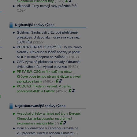
ekonomiku i finanční trhy
(161x)
Víkendář: Trhy nemají rády prázdné řeči
(159x)
Nejčtenější zprávy týdne
Goldman Sachs vidí v Evropě přehlížené
příležitosti. U dvou akcií očekává více než
100% růst
(9322x)
PODCAST ROZHOVORY: Eli Lilly vs. Novo
Nordisk. Revoluce v léčbě obezity je podle
MUDr. Kunové teprve na začátku
(7781x)
CSG výrazně překonala odhady. Obranná
divize táhne růst, výhled potvrzen
(5450x)
PREVIEW: CSG míří k dalšímu růstu.
Klíčové bude tempo obranné divize a vývoj
zakázkové knihy
(4491x)
PODCAST Týdenní výhled: V centru
pozornosti AMD a Palantir
(4266x)
i
Nejdiskutovanější zprávy týdne
Vysychající řeky a ničivé požáry v Evropě.
Klimatická rizika dopadají na průmysl,
ekonomiku i finanční trhy
(7)
Inflace v eurozóně v červenci vzrostla na
2,9 procenta, uvedl v odhadu Eurostat
(5)