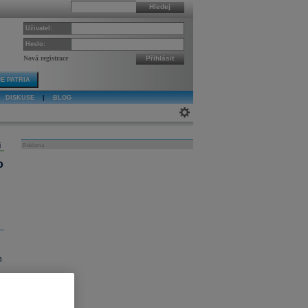
Hledej
Uživatel:
Heslo:
Nová registrace
Přihlásit
E PATRIA
DISKUSE
|
BLOG
j
Reklama
o
h