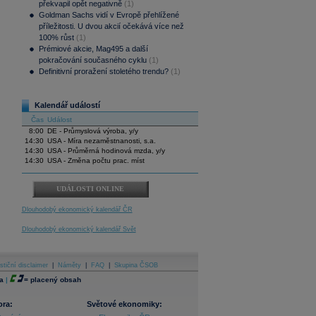
překvapil opět negativně
(1)
Goldman Sachs vidí v Evropě přehlížené
příležitosti. U dvou akcií očekává více než
100% růst
(1)
Prémiové akcie, Mag495 a další
pokračování současného cyklu
(1)
Definitivní proražení stoletého trendu?
(1)
Kalendář událostí
Čas
Událost
8:00
DE - Průmyslová výroba, y/y
14:30
USA - Míra nezaměstnanosti, s.a.
14:30
USA - Průměrná hodinová mzda, y/y
14:30
USA - Změna počtu prac. míst
UDÁLOSTI ONLINE
Dlouhodobý ekonomický kalendář ČR
Dlouhodobý ekonomický kalendář Svět
stiční disclaimer
|
Náměty
|
FAQ
|
Skupina ČSOB
a
|
=
placený obsah
ora:
Světové ekonomiky: