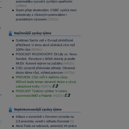
automobilku vyzval k rychlým opatřením
(1990x)
Srpen přeje dividendám. CNBC vybírá mezi
aristokraty s růstovým potenciálem i
pravidelným výnosem
(1525x)
i
Nejčtenější zprávy týdne
Goldman Sachs vidí v Evropě přehlížené
příležitosti. U dvou akcií očekává více než
100% růst
(8045x)
PODCAST ROZHOVORY: Eli Lilly vs. Novo
Nordisk. Revoluce v léčbě obezity je podle
MUDr. Kunové teprve na začátku
(6402x)
CSG výrazně překonala odhady. Obranná
divize táhne růst, výhled potvrzen
(4470x)
PREVIEW: CSG míří k dalšímu růstu.
Klíčové bude tempo obranné divize a vývoj
zakázkové knihy
(4197x)
PODCAST Týdenní výhled: V centru
pozornosti AMD a Palantir
(4152x)
Nejdiskutovanější zprávy týdne
Inflace v eurozóně v červenci vzrostla na
2,9 procenta, uvedl v odhadu Eurostat
(5)
Akce Fedu se odsouvá, americký trh práce