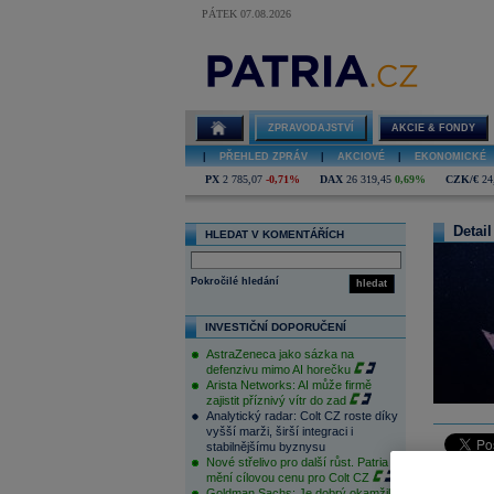
PÁTEK 07.08.2026
ZPRAVODAJSTVÍ
AKCIE & FONDY
|
PŘEHLED ZPRÁV
|
AKCIOVÉ
|
EKONOMICKÉ
PX
2 785,07
-0,71%
DAX
26 319,45
0,69%
CZK/€
24
Detail
HLEDAT V KOMENTÁŘÍCH
Pokročilé hledání
hledat
INVESTIČNÍ DOPORUČENÍ
AstraZeneca jako sázka na
defenzivu mimo AI horečku
Arista Networks: AI může firmě
zajistit příznivý vítr do zad
Analytický radar: Colt CZ roste díky
vyšší marži, širší integraci i
stabilnějšímu byznysu
Nové střelivo pro další růst. Patria
mění cílovou cenu pro Colt CZ
Na pražsk
Goldman Sachs: Je dobrý okamžik