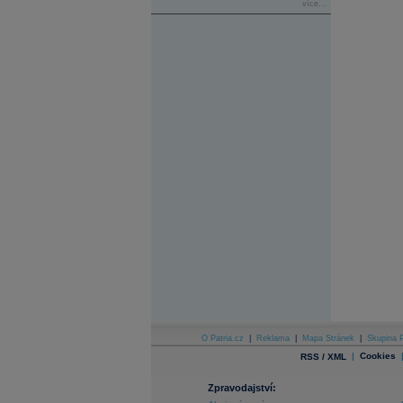
více...
O Patria.cz
|
Reklama
|
Mapa Stránek
|
Skupina P
|
Cookies
RSS / XML
Zpravodajství: