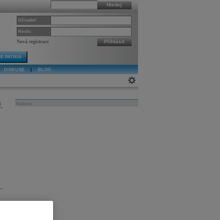
Hledej
Uživatel:
Heslo:
Nová registrace
Přihlásit
E PATRIA
DISKUSE
|
BLOG
j
Reklama
a