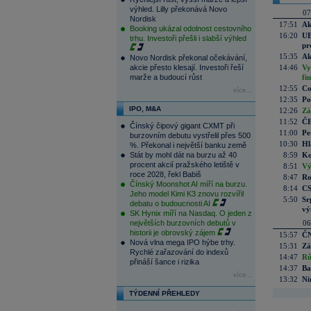
výhled. Lilly překonává Novo
07
Nordisk
17:51
Ak
Booking ukázal odolnost cestovního
16:20
UE
trhu. Investoři přešli i slabší výhled
pr
15:35
Ak
Novo Nordisk překonal očekávání,
akcie přesto klesají. Investoři řeší
14:46
Vy
marže a budoucí růst
fi
12:55
Co
více...
12:35
Po
IPO, M&A
12:26
Zá
11:52
ČE
Čínský čipový gigant CXMT při
11:00
Pe
burzovním debutu vystřelil přes 500
10:30
Hl
%. Překonal i největší banku země
Stát by mohl dát na burzu až 40
8:59
Ko
procent akcií pražského letiště v
8:51
Vý
roce 2028, řekl Babiš
8:47
Ro
Čínský Moonshot AI míří na burzu.
8:14
CS
Jeho model Kimi K3 znovu rozvířil
5:50
Sr
debatu o budoucnosti AI
vý
SK Hynix míří na Nasdaq. O jeden z
největších burzovních debutů v
06
historii je obrovský zájem
15:57
ČN
Nová vlna mega IPO hýbe trhy.
15:31
Zá
Rychlé zařazování do indexů
14:47
Rů
přináší šance i rizika
14:37
Ba
více...
13:32
Ni
TÝDENNÍ PŘEHLEDY