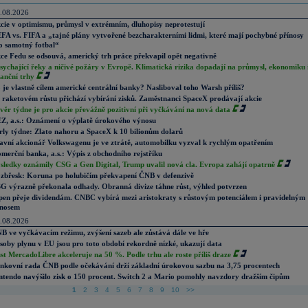
.08.2026
cie v optimismu, průmysl v extrémním, dluhopisy neprotestují
FA vs. FIFA a „tajné plány vytvořené bezcharakterními lidmi, které mají pochybné přínosy
o samotný fotbal“
ce Fedu se odsouvá, americký trh práce překvapil opět negativně
sychající řeky a ničivé požáry v Evropě. Klimatická rizika dopadají na průmysl, ekonomiku 
nanční trhy
 je vlastně cílem americké centrální banky? Nasliboval toho Warsh příliš?
 raketovém růstu přichází vybírání zisků. Zaměstnanci SpaceX prodávají akcie
věr týdne je pro akcie převážně pozitivní při vyčkávání na nová data
Z, a.s.: Oznámení o výplatě úrokového výnosu
rly týdne: Zlato nahoru a SpaceX k 10 bilionům dolarů
avní akcionář Volkswagenu je ve ztrátě, automobilku vyzval k rychlým opatřením
merční banka, a.s.: Výpis z obchodního rejstříku
sledky oznámily CSG a Gen Digital, Trump uvalil nová cla. Evropa zahájí opatrně
zbřesk: Koruna po holubičím překvapení ČNB v defenzivě
G výrazně překonala odhady. Obranná divize táhne růst, výhled potvrzen
pen přeje dividendám. CNBC vybírá mezi aristokraty s růstovým potenciálem i pravidelným
nosem
.08.2026
B ve vyčkávacím režimu, zvýšení sazeb ale zůstává dále ve hře
soby plynu v EU jsou pro toto období rekordně nízké, ukazují data
st MercadoLibre akceleruje na 50 %. Podle trhu ale roste příliš draze
nkovní rada ČNB podle očekávání drží základní úrokovou sazbu na 3,75 procentech
ntendo navýšilo zisk o 150 procent. Switch 2 a Mario pomohly navzdory dražším čipům
1
2
3
4
5
6
7
8
9
10
>>