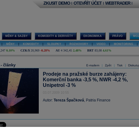
ZKUSIT DEMO
OTEVŘÍT ÚČET
WEBTRADER
|
|
|
MĚNY & SAZBY
KOMODITY & DERIVÁTY
EKONOMIKA
PRÁVO
MOJ
|
MĚNY
|
KOMODITY
|
SLOUPKY
|
ROZHOVORY
|
VIDEO
|
MONITORING
|
,247
0,10%
CZK/$
20,969
-0,28%
AU
4 342,45
2,48%
BRT
83,08
4,61%
 - články
E-mailem
Zpět
Tisk
Diskutu
|
|
|
Prodeje na pražské burze zahájeny:
Komerční banka -3,5 %, NWR -4,2 %,
Unipetrol -3 %
03.07.2009 10:55
Autor:
Tereza Špačková
, Patria Finance
é burze jsme dnes očekávali zahájení směrem dolů v souvislosti s vývojem n