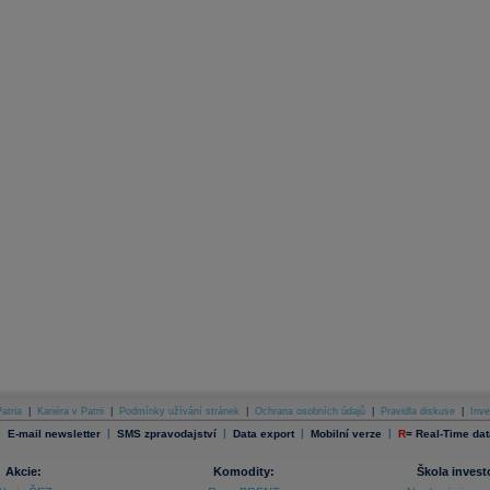
atria
|
Kariéra v Patrii
|
Podmínky užívání stránek
|
Ochrana osobních údajů
|
Pravidla diskuse
|
Inve
|
|
|
|
|
E-mail newsletter
SMS zpravodajství
Data export
Mobilní verze
R
=
Real-Time dat
Akcie:
Komodity:
Škola invest