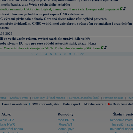
merční banka, a.s.: Výpis z obchodního rejstříku
sledky oznámily CSG a Gen Digital, Trump uvalil nová cla. Evropa zahájí opatrně
zbřesk: Koruna po holubičím překvapení ČNB v defenzivě
G výrazně překonala odhady. Obranná divize táhne růst, výhled potvrzen
pen přeje dividendám. CNBC vybírá mezi aristokraty s růstovým potenciálem i pravidelným
nosem
.08.2026
B ve vyčkávacím režimu, zvýšení sazeb ale zůstává dále ve hře
soby plynu v EU jsou pro toto období rekordně nízké, ukazují data
st MercadoLibre akceleruje na 50 %. Podle trhu ale roste příliš draze
1
2
3
4
5
6
7
8
9
10
>>
atria
|
Kariéra v Patrii
|
Podmínky užívání stránek
|
Ochrana osobních údajů
|
Pravidla diskuse
|
Inve
|
|
|
|
|
E-mail newsletter
SMS zpravodajství
Data export
Mobilní verze
R
=
Real-Time dat
Akcie:
Komodity:
Škola invest
Akcie ČEZ
Ropa BRENT
Akademie inves
kcie NWR
Ropa WTI
Investiční stra
Komerční banka
Zemní plyn
Investiční dopo