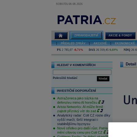
SOBOTA 08.08.2026
ZPRAVODAJSTVÍ
AKCIE & FONDY
|
PŘEHLED ZPRÁV
|
AKCIOVÉ
|
EKONOMICKÉ
PX
2 785,07
-0,71%
DAX
26 319,45
0,69%
NDQ
26 6
Detail
HLEDAT V KOMENTÁŘÍCH
Pokročilé hledání
hledat
INVESTIČNÍ DOPORUČENÍ
AstraZeneca jako sázka na
defenzivu mimo AI horečku
Arista Networks: AI může firmě
zajistit příznivý vítr do zad
Analytický radar: Colt CZ roste díky
vyšší marži, širší integraci i
stabilnějšímu byznysu
Nové střelivo pro další růst. Patria
mění cílovou cenu pro Colt CZ
Goldman Sachs: Je dobrý okamžik