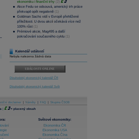
ekonomiku i finanční trhy
(2)
Akce Fedu se odsouvá, americký trh práce
překvapil opět negativně
(1)
Goldman Sachs vidí v Evropě přehlížené
příležitosti. U dvou akcií očekává více než
100% růst
(1)
Prémiové akcie, Mag495 a další
pokračování současného cyklu
(1)
Kalendář událostí
Nebyla nalezena žádná data
UDÁLOSTI ONLINE
Dlouhodobý ekonomický kalendář ČR
Dlouhodobý ekonomický kalendář Svět
stiční disclaimer
|
Náměty
|
FAQ
|
Skupina ČSOB
a
|
=
placený obsah
ora:
Světové ekonomiky:
tování
Ekonomika ČR
tegie
Ekonomika USA
ručení
Ekonomika Čína