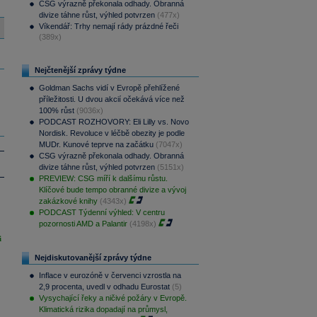
CSG výrazně překonala odhady. Obranná
divize táhne růst, výhled potvrzen
(477x)
Víkendář: Trhy nemají rády prázdné řeči
(389x)
Nejčtenější zprávy týdne
Goldman Sachs vidí v Evropě přehlížené
příležitosti. U dvou akcií očekává více než
100% růst
(9036x)
PODCAST ROZHOVORY: Eli Lilly vs. Novo
Nordisk. Revoluce v léčbě obezity je podle
MUDr. Kunové teprve na začátku
(7047x)
CSG výrazně překonala odhady. Obranná
divize táhne růst, výhled potvrzen
(5151x)
PREVIEW: CSG míří k dalšímu růstu.
Klíčové bude tempo obranné divize a vývoj
zakázkové knihy
(4343x)
PODCAST Týdenní výhled: V centru
pozornosti AMD a Palantir
(4198x)
i
Nejdiskutovanější zprávy týdne
Inflace v eurozóně v červenci vzrostla na
2,9 procenta, uvedl v odhadu Eurostat
(5)
Vysychající řeky a ničivé požáry v Evropě.
Klimatická rizika dopadají na průmysl,