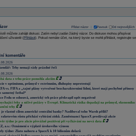
ázor
Přidat názor
Pavouk
Od nejnovějších
|
ístě můžete zahájit diskusi. Zatím nebyl zadán žádný názor. Do diskuse mohou přispívat
ášení uživatelé (
Přihlásit
). Pokud nemáte účet, na který byste se mohli přihlásit, registrujte se
lní komentáře
.08.2026
kendář: Trhy nemají rády prázdné řeči
.08.2026
abá data z trhu práce pomohla akciím
cie v optimismu, průmysl v extrémním, dluhopisy neprotestují
FA vs. FIFA a „tajné plány vytvořené bezcharakterními lidmi, které mají pochybné přínosy
o samotný fotbal“
ce Fedu se odsouvá, americký trh práce překvapil opět negativně
sychající řeky a ničivé požáry v Evropě. Klimatická rizika dopadají na průmysl, ekonomiku 
nanční trhy
 je vlastně cílem americké centrální banky? Nasliboval toho Warsh příliš?
 raketovém růstu přichází vybírání zisků. Zaměstnanci SpaceX prodávají akcie
věr týdne je pro akcie převážně pozitivní při vyčkávání na nová data
Z, a.s.: Oznámení o výplatě úrokového výnosu
rly týdne: Zlato nahoru a SpaceX k 10 bilionům dolarů
avní akcionář Volkswagenu je ve ztrátě, automobilku vyzval k rychlým opatřením