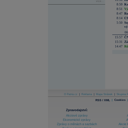
více...
8:59
Ko
8:51
Vý
8:47
Ro
8:14
CS
5:50
Sr
vý
06
15:57
ČN
15:31
Zá
14:47
Rů
O Patria.cz
|
Reklama
|
Mapa Stránek
|
Skupina P
|
Cookies
RSS / XML
Zpravodajství:
Akciové zprávy
Ekonomické zprávy
A
Zprávy o měnách a sazbách
Akcie 