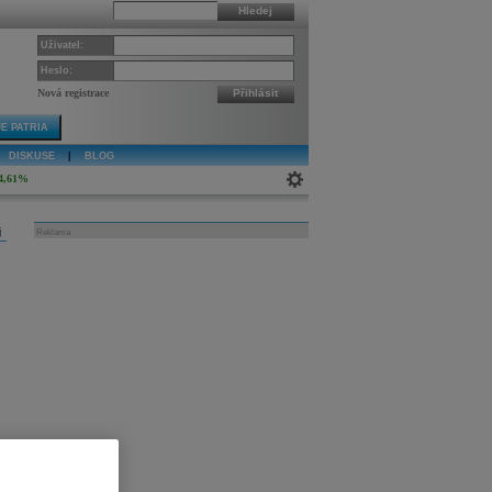
Hledej
Uživatel:
Heslo:
Nová registrace
Přihlásit
E PATRIA
DISKUSE
|
BLOG
4,61%
j
Reklama