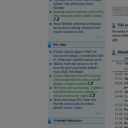
výhled. Lilly překonává Novo
Nordisk
Reklama
Booking ukázal odolnost cestovního
trhu. Investoři přešli i slabší výhled
Novo Nordisk překonal očekávání,
Váš n
akcie přesto klesají. Investoři řeší
Na tomto m
marže a budoucí růst
pouze přihl
více...
zde
.
IPO, M&A
Čínský čipový gigant CXMT při
Aktuá
burzovním debutu vystřelil přes 500
08
%. Překonal i největší banku země
8:41
Ví
Stát by mohl dát na burzu až 40
procent akcií pražského letiště v
07
roce 2028, řekl Babiš
22:05
Sl
Čínský Moonshot AI míří na burzu.
17:51
Ak
Jeho model Kimi K3 znovu rozvířil
16:20
UE
debatu o budoucnosti AI
pr
SK Hynix míří na Nasdaq. O jeden z
největších burzovních debutů v
15:35
Ak
historii je obrovský zájem
14:46
Vy
Nová vlna mega IPO hýbe trhy.
fi
Rychlé zařazování do indexů
12:55
Co
přináší šance i rizika
12:35
Po
více...
12:26
Zá
11:52
ČE
TÝDENNÍ PŘEHLEDY
11:00
Pe
10:30
Hl