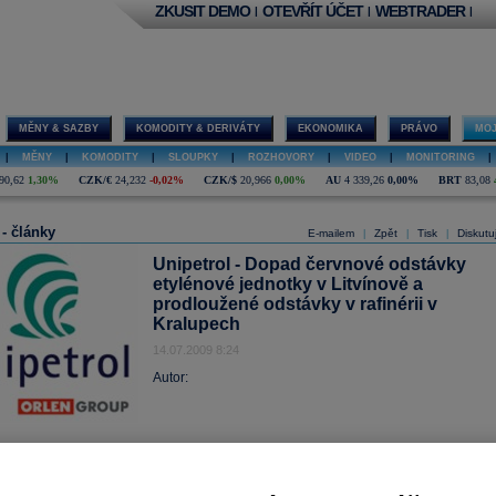
ZKUSIT DEMO
OTEVŘÍT ÚČET
WEBTRADER
|
|
|
MĚNY & SAZBY
KOMODITY & DERIVÁTY
EKONOMIKA
PRÁVO
MOJ
|
MĚNY
|
KOMODITY
|
SLOUPKY
|
ROZHOVORY
|
VIDEO
|
MONITORING
|
90,62
1,30%
CZK/€
24,232
-0,02%
CZK/$
20,966
0,00%
AU
4 339,26
0,00%
BRT
83,08
 - články
E-mailem
Zpět
Tisk
Diskutu
|
|
|
Unipetrol - Dopad červnové odstávky
etylénové jednotky v Litvínově a
prodloužené odstávky v rafinérii v
Kralupech
14.07.2009 8:24
Autor: