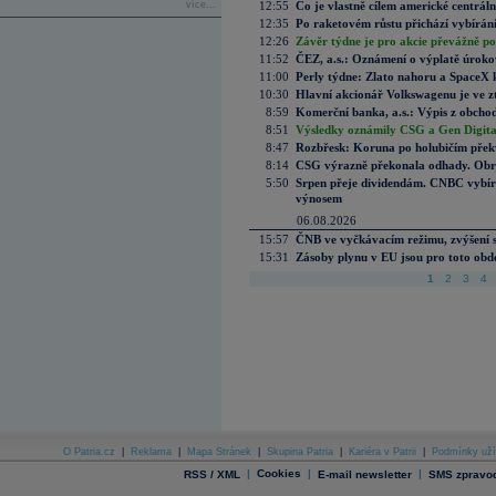
více...
12:55
Co je vlastně cílem americké centrál
12:35
Po raketovém růstu přichází vybírán
12:26
Závěr týdne je pro akcie převážně po
11:52
ČEZ, a.s.: Oznámení o výplatě úrok
11:00
Perly týdne: Zlato nahoru a SpaceX 
10:30
Hlavní akcionář Volkswagenu je ve z
8:59
Komerční banka, a.s.: Výpis z obchod
8:51
Výsledky oznámily CSG a Gen Digital
8:47
Rozbřesk: Koruna po holubičím přek
8:14
CSG výrazně překonala odhady. Obran
5:50
Srpen přeje dividendám. CNBC vybírá
výnosem
06.08.2026
15:57
ČNB ve vyčkávacím režimu, zvýšení s
15:31
Zásoby plynu v EU jsou pro toto obdo
1
2
3
4
O Patria.cz
|
Reklama
|
Mapa Stránek
|
Skupina Patria
|
Kariéra v Patrii
|
Podmínky uží
|
Cookies
|
|
RSS / XML
E-mail newsletter
SMS zpravod