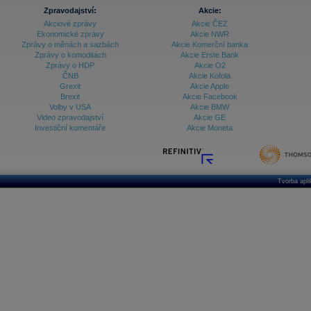
Zpravodajství:
Akcie:
Akciové zprávy
Akcie ČEZ
Ekonomické zprávy
Akcie NWR
Zprávy o měnách a sazbách
Akcie Komerční banka
Zprávy o komoditách
Akcie Erste Bank
Zprávy o HDP
Akcie O2
ČNB
Akcie Kofola
Grexit
Akcie Apple
Brexit
Akcie Facebook
Volby v USA
Akcie BMW
Video zpravodajství
Akcie GE
Investiční komentáře
Akcie Moneta
Tvorba apl