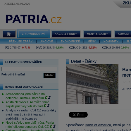
ZKU
NEDĚLE 09.08.2026
ZPRAVODAJSTVÍ
AKCIE & FONDY
MĚNY & SAZBY
KOMODIT
|
PŘEHLED ZPRÁV
|
AKCIOVÉ
|
EKONOMICKÉ
|
MĚNY
|
KOMODITY
|
SL
PX
2 785,07
-0,71%
DAX
26 319,45
0,69%
CZK/€
24,232
-0,02%
CZK/$
20,966
0,00%
Detail - články
HLEDAT V KOMENTÁŘÍCH
Ban
men
Pokročilé hledání
hledat
17.07
INVESTIČNÍ DOPORUČENÍ
Autor
AstraZeneca jako sázka na
defenzivu mimo AI horečku
Arista Networks: AI může firmě
zajistit příznivý vítr do zad
Analytický radar: Colt CZ roste díky
vyšší marži, širší integraci i
stabilnějšímu byznysu
Nové střelivo pro další růst. Patria
Společnost
Bank of America
, která je n
mění cílovou cenu pro Colt CZ
se ve druhém čtvrtletí zařadila po bok
Goldman Sachs: Je dobrý okamžik