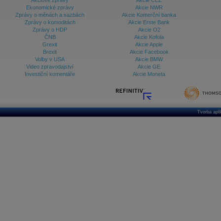
Akciové zprávy
Akcie ČEZ
Ekonomické zprávy
Akcie NWR
Zprávy o měnách a sazbách
Akcie Komerční banka
Zprávy o komoditách
Akcie Erste Bank
Zprávy o HDP
Akcie O2
ČNB
Akcie Kofola
Grexit
Akcie Apple
Brexit
Akcie Facebook
Volby v USA
Akcie BMW
Video zpravodajství
Akcie GE
Investiční komentáře
Akcie Moneta
Tvorba apl