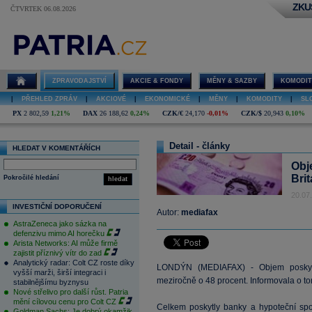
ZKU
ČTVRTEK 06.08.2026
ZPRAVODAJSTVÍ
AKCIE & FONDY
MĚNY & SAZBY
KOMODIT
|
PŘEHLED ZPRÁV
|
AKCIOVÉ
|
EKONOMICKÉ
|
MĚNY
|
KOMODITY
|
SL
PX
2 802,59
1,21%
DAX
26 188,62
0,24%
CZK/€
24,170
-0,01%
CZK/$
20,943
0,10%
Detail - články
HLEDAT V KOMENTÁŘÍCH
Obj
Brit
Pokročilé hledání
hledat
20.07
INVESTIČNÍ DOPORUČENÍ
Autor:
mediafax
AstraZeneca jako sázka na
defenzivu mimo AI horečku
Arista Networks: AI může firmě
zajistit příznivý vítr do zad
Analytický radar: Colt CZ roste díky
LONDÝN (MEDIAFAX) - Objem poskytnu
vyšší marži, širší integraci i
meziročně o 48 procent. Informovala o t
stabilnějšímu byznysu
Nové střelivo pro další růst. Patria
mění cílovou cenu pro Colt CZ
Celkem poskytly banky a hypoteční spol
Goldman Sachs: Je dobrý okamžik