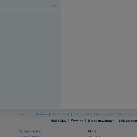
více...
O Patria.cz
|
Reklama
|
Mapa Stránek
|
Skupina Patria
|
Kariéra v Patrii
|
Podmínky uží
|
Cookies
|
|
RSS / XML
E-mail newsletter
SMS zpravod
Zpravodajství:
Akcie: