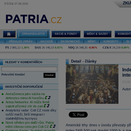
ZKU
PÁTEK 07.08.2026
ZPRAVODAJSTVÍ
AKCIE & FONDY
MĚNY & SAZBY
KOMODIT
|
PŘEHLED ZPRÁV
|
AKCIOVÉ
|
EKONOMICKÉ
|
MĚNY
|
KOMODITY
|
SL
PX
2 805,12
1,30%
DAX
26 140,13
0,05%
NDQ
26 348,35
-0,06%
CZK/€
24,218
0,00%
Detail - články
HLEDAT V KOMENTÁŘÍCH
Ind
inte
Pokročilé hledání
hledat
03.08
INVESTIČNÍ DOPORUČENÍ
Autor
AstraZeneca jako sázka na
defenzivu mimo AI horečku
Arista Networks: AI může firmě
zajistit příznivý vítr do zad
Analytický radar: Colt CZ roste díky
vyšší marži, širší integraci i
stabilnějšímu byznysu
Nové střelivo pro další růst. Patria
Americké trhy dnes v úvodu převzaly pří
mění cílovou cenu pro Colt CZ
index
S&P
500 pak dosáhl 1000 b. a zve
Goldman Sachs: Je dobrý okamžik