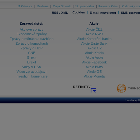
O Patria.cz
|
Reklama
|
Mapa Stránek
|
Skupina Patria
|
Kariéra v Patrii
|
Podmínky uží
|
Cookies
|
|
RSS / XML
E-mail newsletter
SMS zpravod
Zpravodajství:
Akcie:
Akciové zprávy
Akcie ČEZ
Ekonomické zprávy
Akcie NWR
Zprávy o měnách a sazbách
Akcie Komerční banka
Zprávy o komoditách
Akcie Erste Bank
Zprávy o HDP
Akcie O2
ČNB
Akcie Kofola
Grexit
Akcie Apple
Brexit
Akcie Facebook
Volby v USA
Akcie BMW
Video zpravodajství
Akcie GE
Investiční komentáře
Akcie Moneta
Tvorba apl