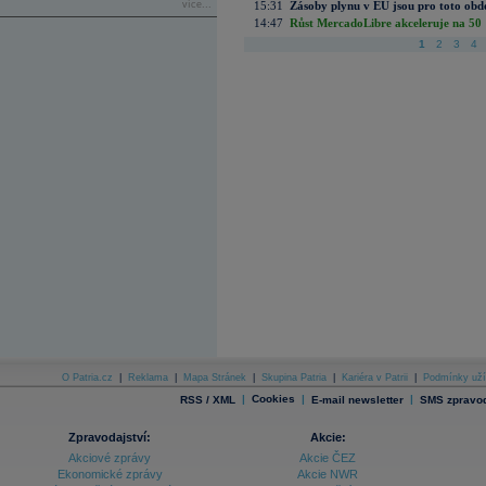
více...
15:31
Zásoby plynu v EU jsou pro toto obdo
14:47
Růst MercadoLibre akceleruje na 50 %
1
2
3
4
O Patria.cz
|
Reklama
|
Mapa Stránek
|
Skupina Patria
|
Kariéra v Patrii
|
Podmínky uží
|
Cookies
|
|
RSS / XML
E-mail newsletter
SMS zpravod
Zpravodajství:
Akcie:
Akciové zprávy
Akcie ČEZ
Ekonomické zprávy
Akcie NWR