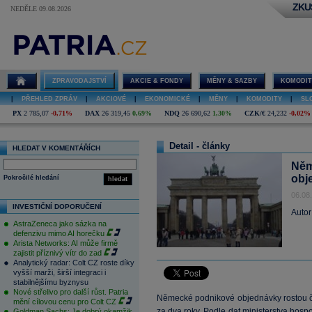
ZKU
NEDĚLE 09.08.2026
ZPRAVODAJSTVÍ
AKCIE & FONDY
MĚNY & SAZBY
KOMODIT
|
PŘEHLED ZPRÁV
|
AKCIOVÉ
|
EKONOMICKÉ
|
MĚNY
|
KOMODITY
|
SL
PX
2 785,07
-0,71%
DAX
26 319,45
0,69%
NDQ
26 690,62
1,30%
CZK/€
24,232
-0,02%
Detail - články
HLEDAT V KOMENTÁŘÍCH
Něm
obj
Pokročilé hledání
hledat
06.08
INVESTIČNÍ DOPORUČENÍ
Autor
AstraZeneca jako sázka na
defenzivu mimo AI horečku
Arista Networks: AI může firmě
zajistit příznivý vítr do zad
Analytický radar: Colt CZ roste díky
vyšší marži, širší integraci i
stabilnějšímu byznysu
Nové střelivo pro další růst. Patria
Německé podnikové objednávky rostou čtvr
mění cílovou cenu pro Colt CZ
za dva roky. Podle dat ministerstva hospo
Goldman Sachs: Je dobrý okamžik