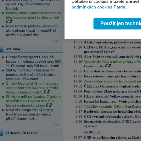
Detailně si cookies můžete upravit
výhled. Lilly překonává Novo
podmínkách cookies Patria
.
Nordisk
Aktuální komentáře
Booking ukázal odolnost cestovního
trhu. Investoři přešli i slabší výhled
08.08.2026
Použít jen techn
8:41
Víkendář: Trhy nemají rády prázdné 
Novo Nordisk překonal očekávání,
akcie přesto klesají. Investoři řeší
07.08.2026
marže a budoucí růst
22:05
Slabá data z trhu práce pomohla akc
více...
17:51
Akcie v optimismu, průmysl v extrémn
16:20
UEFA vs. FIFA a „tajné plány vytvoř
IPO, M&A
pro samotný fotbal“
15:35
Akce Fedu se odsouvá, americký trh 
Čínský čipový gigant CXMT při
burzovním debutu vystřelil přes 500
14:46
Vysychající řeky a ničivé požáry v E
%. Překonal i největší banku země
finanční trhy
Stát by mohl dát na burzu až 40
12:55
Co je vlastně cílem americké centrál
procent akcií pražského letiště v
12:35
Po raketovém růstu přichází vybírán
roce 2028, řekl Babiš
12:26
Závěr týdne je pro akcie převážně po
Čínský Moonshot AI míří na burzu.
11:52
ČEZ, a.s.: Oznámení o výplatě úrok
Jeho model Kimi K3 znovu rozvířil
11:00
Perly týdne: Zlato nahoru a SpaceX 
debatu o budoucnosti AI
10:30
Hlavní akcionář Volkswagenu je ve z
SK Hynix míří na Nasdaq. O jeden z
největších burzovních debutů v
8:59
Komerční banka, a.s.: Výpis z obchod
historii je obrovský zájem
8:51
Výsledky oznámily CSG a Gen Digital
Nová vlna mega IPO hýbe trhy.
8:47
Rozbřesk: Koruna po holubičím přek
Rychlé zařazování do indexů
8:14
CSG výrazně překonala odhady. Obran
přináší šance i rizika
5:50
Srpen přeje dividendám. CNBC vybírá
více...
výnosem
06.08.2026
TÝDENNÍ PŘEHLEDY
15:57
ČNB ve vyčkávacím režimu, zvýšení s