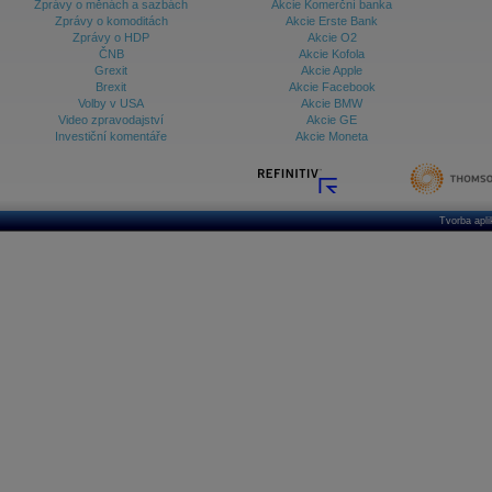
Zprávy o měnách a sazbách
Akcie Komerční banka
Zprávy o komoditách
Akcie Erste Bank
Zprávy o HDP
Akcie O2
ČNB
Akcie Kofola
Grexit
Akcie Apple
Brexit
Akcie Facebook
Volby v USA
Akcie BMW
Video zpravodajství
Akcie GE
Investiční komentáře
Akcie Moneta
Tvorba apl