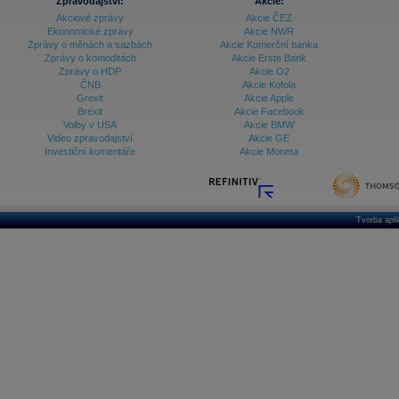
Zpravodajství:
Akcie:
Akciové zprávy
Akcie ČEZ
Ekonomické zprávy
Akcie NWR
Zprávy o měnách a sazbách
Akcie Komerční banka
Zprávy o komoditách
Akcie Erste Bank
Zprávy o HDP
Akcie O2
ČNB
Akcie Kofola
Grexit
Akcie Apple
Brexit
Akcie Facebook
Volby v USA
Akcie BMW
Video zpravodajství
Akcie GE
Investiční komentáře
Akcie Moneta
Tvorba apl