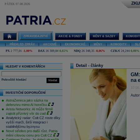
ZKU
PÁTEK 07.08.2026
ZPRAVODAJSTVÍ
AKCIE & FONDY
MĚNY & SAZBY
KOMODIT
|
PŘEHLED ZPRÁV
|
AKCIOVÉ
|
EKONOMICKÉ
|
MĚNY
|
KOMODITY
|
SL
PX
2 777,01
-1,00%
DAX
26 309,84
0,65%
NDQ
26 348,35
-0,06%
CZK/€
24,244
0,08%
Detail - články
HLEDAT V KOMENTÁŘÍCH
GM:
na 
Pokročilé hledání
hledat
10.08
INVESTIČNÍ DOPORUČENÍ
Autor
AstraZeneca jako sázka na
defenzivu mimo AI horečku
Arista Networks: AI může firmě
zajistit příznivý vítr do zad
Analytický radar: Colt CZ roste díky
vyšší marži, širší integraci i
stabilnějšímu byznysu
Nové střelivo pro další růst. Patria
mění cílovou cenu pro Colt CZ
Goldman Sachs: Je dobrý okamžik