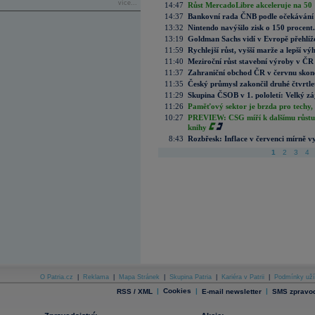
více...
14:47
Růst MercadoLibre akceleruje na 50 %
14:37
Bankovní rada ČNB podle očekávání 
13:32
Nintendo navýšilo zisk o 150 procen
13:19
Goldman Sachs vidí v Evropě přehlíže
11:59
Rychlejší růst, vyšší marže a lepší v
11:40
Meziroční růst stavební výroby v ČR
11:37
Zahraniční obchod ČR v červnu skonč
11:35
Český průmysl zakončil druhé čtvrtlet
11:29
Skupina ČSOB v 1. pololetí: Velký zá
11:26
Paměťový sektor je brzda pro techy,
10:27
PREVIEW: CSG míří k dalšímu růstu.
knihy
8:43
Rozbřesk: Inflace v červenci mírně v
1
2
3
4
O Patria.cz
|
Reklama
|
Mapa Stránek
|
Skupina Patria
|
Kariéra v Patrii
|
Podmínky uží
|
Cookies
|
|
RSS / XML
E-mail newsletter
SMS zpravod