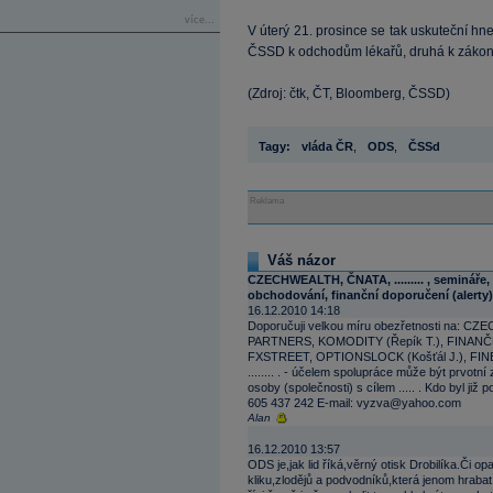
více...
V úterý 21. prosince se tak uskuteční h
ČSSD k odchodům lékařů, druhá k zákon
(Zdroj: čtk, ČT, Bloomberg, ČSSD)
Tagy:
vláda ČR
,
ODS
,
ČSSd
Reklama
Váš názor
CZECHWEALTH, ČNATA, ......... , semináře,
obchodování, finanční doporučení (alerty) 
16.12.2010 14:18
Doporučuji velkou míru obezřetnosti na: C
PARTNERS, KOMODITY (Řepík T.), FINANČN
FXSTREET, OPTIONSLOCK (Košťál J.), FINEXP
........ . - účelem spolupráce může být prvot
osoby (společnosti) s cílem ..... . Kdo byl ji
605 437 242 E-mail: vyzva@yahoo.com
Alan
16.12.2010 13:57
ODS je,jak lid říká,věrný otisk Drobilíka.Či op
kliku,zlodějů a podvodníků,která jenom hraba