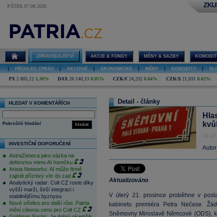
ZKU
PÁTEK 07.08.2026
ZPRAVODAJSTVÍ
AKCIE & FONDY
MĚNY & SAZBY
KOMODIT
|
PŘEHLED ZPRÁV
|
AKCIOVÉ
|
EKONOMICKÉ
|
MĚNY
|
KOMODITY
|
SL
PX
2 805,12
1,30%
DAX
26 140,13
0,05%
CZK/€
24,232
0,04%
CZK/$
21,031
0,02%
Detail - články
HLEDAT V KOMENTÁŘÍCH
Hla
kvů
Pokročilé hledání
hledat
16.12
INVESTIČNÍ DOPORUČENÍ
Autor
AstraZeneca jako sázka na
defenzivu mimo AI horečku
Arista Networks: AI může firmě
zajistit příznivý vítr do zad
Aktualizováno
Analytický radar: Colt CZ roste díky
vyšší marži, širší integraci i
V úterý 21. prosince proběhne v pos
stabilnějšímu byznysu
Nové střelivo pro další růst. Patria
kabinetu premiéra Petra Nečase. Žád
mění cílovou cenu pro Colt CZ
Sněmovny Miroslavě Němcové (ODS), kt
Goldman Sachs: Je dobrý okamžik