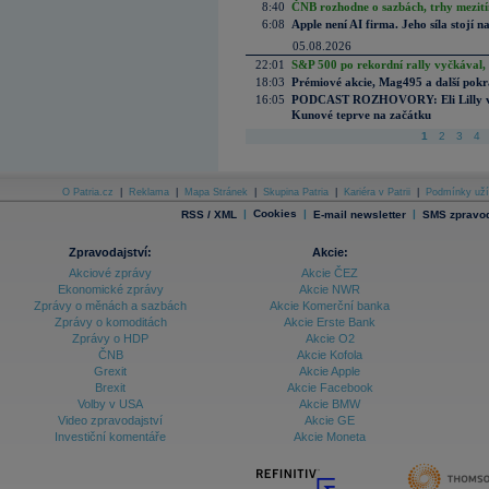
8:40
ČNB rozhodne o sazbách, trhy mezitím
6:08
Apple není AI firma. Jeho síla stojí n
05.08.2026
22:01
S&P 500 po rekordní rally vyčkával,
18:03
Prémiové akcie, Mag495 a další pokr
16:05
PODCAST ROZHOVORY: Eli Lilly vs. 
Kunové teprve na začátku
1
2
3
4
O Patria.cz
|
Reklama
|
Mapa Stránek
|
Skupina Patria
|
Kariéra v Patrii
|
Podmínky uží
|
Cookies
|
|
RSS / XML
E-mail newsletter
SMS zpravod
Zpravodajství:
Akcie:
Akciové zprávy
Akcie ČEZ
Ekonomické zprávy
Akcie NWR
Zprávy o měnách a sazbách
Akcie Komerční banka
Zprávy o komoditách
Akcie Erste Bank
Zprávy o HDP
Akcie O2
ČNB
Akcie Kofola
Grexit
Akcie Apple
Brexit
Akcie Facebook
Volby v USA
Akcie BMW
Video zpravodajství
Akcie GE
Investiční komentáře
Akcie Moneta