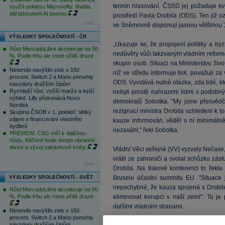
termín hlasování. ČSSD jej požaduje kvůl
využít poklesu Microsoftu. Nvidia
dál tahounem AI boomu
prostředí Pavla Drobila (ODS). Ten již o
více...
ve Sněmovně disponují jasnou většinou 
VÝSLEDKY SPOLEČNOSTÍ - ČR
„Ukazuje se, že propojení politiky a by
Růst MercadoLibre akceleruje na 50
nedůvěry vůči takzvaným vládním reformám.
%. Podle trhu ale roste příliš draze
skupin osob. Situaci na Ministerstvu živo
Nintendo navýšilo zisk o 150
níž ve středu informuje tisk, považuji z
procent. Switch 2 a Mario pomohly
ODS. Vyvstává nutně otázka, zda lidé, kt
navzdory dražším čipům
Rychlejší růst, vyšší marže a lepší
nebyli prostě nahrazeni lidmi s podobným
výhled. Lilly překonává Novo
demokratů Sobotka. "My jsme přesvědč
Nordisk
rezignací ministra Drobila vzhledem k 
Skupina ČSOB v 1. pololetí: Velký
zájem o financování vlastního
kauze informován, věděl o ní minimáln
bydlení
nezasáhl," řekl Sobotka.
PREVIEW: CSG míří k dalšímu
růstu. Klíčové bude tempo obranné
divize a vývoj zakázkové knihy
Vládní Věci veřejné (VV) vyzvaly Nečase
vrátil ze zahraničí a svolal schůzku z
více...
Drobila. Na tiskové konferenci to řek
VÝSLEDKY SPOLEČNOSTÍ - SVĚT
Bruselu účastní summitu EU. "Situace 
nepochybné, že kauza spojená s Drobilem
Růst MercadoLibre akceleruje na 50
%. Podle trhu ale roste příliš draze
eliminovat korupci v naší zemi". To je
dalšími vládními stranami.
Nintendo navýšilo zisk o 150
procent. Switch 2 a Mario pomohly
navzdory dražším čipům