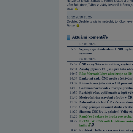
říci,že už je čas zabalit to rychle krátce a 
vám řekl dnes,Táhni z vlády kvapně k čertu,
BOB
16.12.2010 13:25
Drobile, Drobile ty sis to nadrobil, to Íčko nevys
Homo
Aktuální komentáře
07.08.2026
5:50
Srpen přeje dividendám. CNBC vybírá
výnosem
06.08.2026
15:57
ČNB ve vyčkávacím režimu, zvýšení s
15:31
Zásoby plynu v EU jsou pro toto obdo
14:47
Růst MercadoLibre akceleruje na 50 %
14:37
Bankovní rada ČNB podle očekávání 
13:32
Nintendo navýšilo zisk o 150 procen
13:19
Goldman Sachs vidí v Evropě přehlíže
11:59
Rychlejší růst, vyšší marže a lepší v
11:40
Meziroční růst stavební výroby v ČR
11:37
Zahraniční obchod ČR v červnu skonč
11:35
Český průmysl zakončil druhé čtvrtlet
11:29
Skupina ČSOB v 1. pololetí: Velký zá
11:26
Paměťový sektor je brzda pro techy,
10:27
PREVIEW: CSG míří k dalšímu růstu.
knihy
8:43
Rozbřesk: Inflace v červenci mírně v