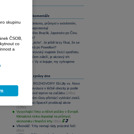
Související komentáře
pro skupinu
Akcie v optimismu, průmysl v extrémním,
dluhopisy neprotestují
Od SSSR přes Brazílii, Japonsko po Čínu.
ránek ČSOB,
Nebo i USA?
Warshovo „ticho“. Je ještě brzy říkat, že se
kytnout co
trhům stýská po Powellovi?
innost a
Yardeni: Obrovský majetek živící spotřebu.
Jediné, na čem záleží, je akciový trh
Perly týdne: Vy si bojujte, my vyhrajeme
a
i
Nejčtenější zprávy dne
PODCAST ROZHOVORY: Eli Lilly vs. Novo
Nordisk. Revoluce v léčbě obezity je podle
ím
MUDr. Kunové teprve na začátku
(245x)
Po raketovém růstu přichází vybírání zisků.
Zaměstnanci SpaceX prodávají akcie
(128x)
Vysychající řeky a ničivé požáry v Evropě.
Klimatická rizika dopadají na průmysl,
ekonomiku i finanční trhy
(91x)
Víkendář: Trhy nemají rády prázdné řeči
(81x)