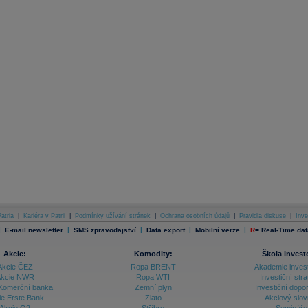
atria
|
Kariéra v Patrii
|
Podmínky užívání stránek
|
Ochrana osobních údajů
|
Pravidla diskuse
|
Inve
|
|
|
|
|
E-mail newsletter
SMS zpravodajství
Data export
Mobilní verze
R
=
Real-Time dat
Akcie:
Komodity:
Škola invest
Akcie ČEZ
Ropa BRENT
Akademie inves
kcie NWR
Ropa WTI
Investiční stra
Komerční banka
Zemní plyn
Investiční dopo
ie Erste Bank
Zlato
Akciový slov