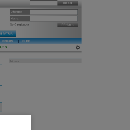
Hledej
Uživatel:
Heslo:
Nová registrace
Přihlásit
E PATRIA
DISKUSE
|
BLOG
4,61%
k
Reklama