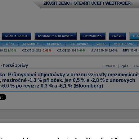
ZKUSIT DEMO
OTEVŘÍT ÚČET
WEBTRADER
|
|
|
MĚNY & SAZBY
KOMODITY & DERIVÁTY
EKONOMIKA
PRÁVO
MOJ
|
MĚNY
|
KOMODITY
|
SLOUPKY
|
ROZHOVORY
|
VIDEO
|
MONITORING
|
90,62
1,30%
CZK/€
24,232
-0,02%
CZK/$
20,966
0,00%
AU
4 339,26
0,00%
BRT
83,08
 - horké zprávy
|
|
E-mailem
Zpět
Tis
o: Průmyslové objednávky v březnu vzrostly meziměsíčně
, meziročně -1,3 % při oček. jen 0,5 % a -2,8 % z únorových
 -6,0 % po revizi z 0,3 % a -6,1 % (Bloomberg)
ázor
Přidat názor
Pavouk
Od nejnovějších
|
ístě můžete zahájit diskusi. Zatím nebyl zadán žádný názor. Do diskuse mohou přispívat