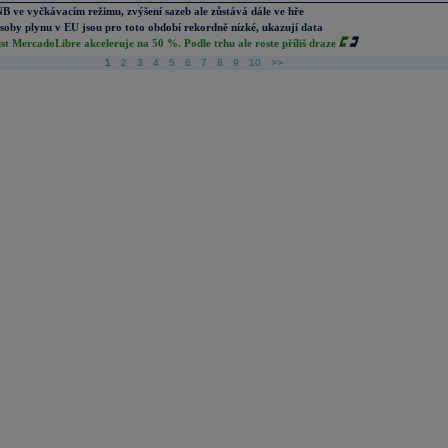
B ve vyčkávacím režimu, zvýšení sazeb ale zůstává dále ve hře
soby plynu v EU jsou pro toto období rekordně nízké, ukazují data
st MercadoLibre akceleruje na 50 %. Podle trhu ale roste příliš draze
1
2
3
4
5
6
7
8
9
10
>>