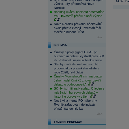
14:37
Ba
výhled. Lilly překonává Novo
Nordisk
Booking ukázal odolnost cestovního
trhu. Investoři přešli i slabší výhled
Novo Nordisk překonal očekávání,
akcie přesto klesají. Investoři řeší
marže a budoucí růst
více...
IPO, M&A
Čínský čipový gigant CXMT při
burzovním debutu vystřelil přes 500
%. Překonal i největší banku země
Stát by mohl dát na burzu až 40
procent akcií pražského letiště v
roce 2028, řekl Babiš
Čínský Moonshot AI míří na burzu.
Jeho model Kimi K3 znovu rozvířil
debatu o budoucnosti AI
SK Hynix míří na Nasdaq. O jeden z
největších burzovních debutů v
historii je obrovský zájem
Nová vlna mega IPO hýbe trhy.
Rychlé zařazování do indexů
přináší šance i rizika
více...
TÝDENNÍ PŘEHLEDY