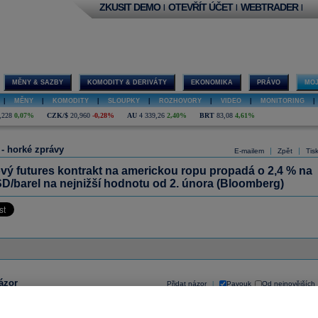
ZKUSIT DEMO
OTEVŘÍT ÚČET
WEBTRADER
|
|
|
MĚNY & SAZBY
KOMODITY & DERIVÁTY
EKONOMIKA
PRÁVO
MOJ
|
MĚNY
|
KOMODITY
|
SLOUPKY
|
ROZHOVORY
|
VIDEO
|
MONITORING
|
,228
0,07%
CZK/$
20,960
-0,28%
AU
4 339,26
2,40%
BRT
83,08
4,61%
 - horké zprávy
|
|
E-mailem
Zpět
Tis
vý futures kontrakt na americkou ropu propadá o 2,4 % na
D/barel na nejnižší hodnotu od 2. února (Bloomberg)
ázor
Přidat názor
Pavouk
Od nejnovějších
|
ístě můžete zahájit diskusi. Zatím nebyl zadán žádný názor. Do diskuse mohou přispívat
ášení uživatelé (
Přihlásit
). Pokud nemáte účet, na který byste se mohli přihlásit, registrujte se