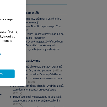
Související komentáře
pro skupinu
Akcie v optimismu, průmysl v extrémním,
dluhopisy neprotestují
Od SSSR přes Brazílii, Japonsko po Čínu.
Nebo i USA?
ránek ČSOB,
Warshovo „ticho“. Je ještě brzy říkat, že se
kytnout co
trhům stýská po Powellovi?
i
innost a
Yardeni: Obrovský majetek živící spotřebu.
Jediné, na čem záleží, je akciový trh
Perly týdne: Vy si bojujte, my vyhrajeme
a
Nejčtenější zprávy dne
CSG výrazně překonala odhady. Obranná
divize táhne růst, výhled potvrzen
(4611x)
ím
Goldman Sachs vidí v Evropě přehlížené
příležitosti. U dvou akcií očekává více než
100% růst
(2803x)
Po raketovém růstu přichází vybírání zisků.
Zaměstnanci SpaceX prodávají akcie
(2701x)
Hlavní akcionář Volkswagenu je ve ztrátě,
automobilku vyzval k rychlým opatřením
(2062x)