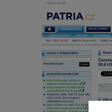
PÁTEK 07.08.2026
ZPRAVODAJSTVÍ
AKCIE & FONDY
|
PŘEHLED ZPRÁV
|
AKCIOVÉ
|
EKONOMICKÉ
PX
2 785,07
-0,71%
DAX
26 319,45
0,69%
CZK/€
24
Detail
HLEDAT V KOMENTÁŘÍCH
Červno
Pokročilé hledání
95,6 US
hledat
INVESTIČNÍ DOPORUČENÍ
AstraZeneca jako sázka na
defenzivu mimo AI horečku
Reklama
Arista Networks: AI může firmě
zajistit příznivý vítr do zad
Analytický radar: Colt CZ roste díky
vyšší marži, širší integraci i
Váš n
stabilnějšímu byznysu
Nové střelivo pro další růst. Patria
Na tomto m
mění cílovou cenu pro Colt CZ
pouze přihl
Goldman Sachs: Je dobrý okamžik