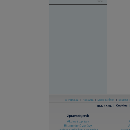
více...
O Patria.cz
|
Reklama
|
Mapa Stránek
|
Skupina P
|
Cookies
RSS / XML
Zpravodajství:
Akciové zprávy
Ekonomické zprávy
A