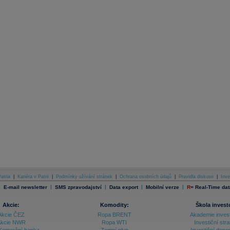
atria
|
Kariéra v Patrii
|
Podmínky užívání stránek
|
Ochrana osobních údajů
|
Pravidla diskuse
|
Inve
|
|
|
|
|
E-mail newsletter
SMS zpravodajství
Data export
Mobilní verze
R
=
Real-Time dat
Akcie:
Komodity:
Škola invest
Akcie ČEZ
Ropa BRENT
Akademie inves
kcie NWR
Ropa WTI
Investiční stra