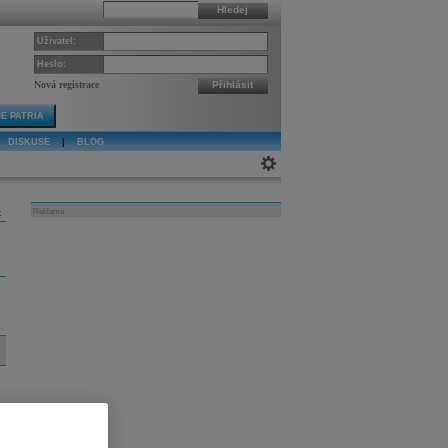
Hledej
Uživatel:
Heslo:
Nová registrace
Přihlásit
E PATRIA
DISKUSE
|
BLOG
k
Reklama