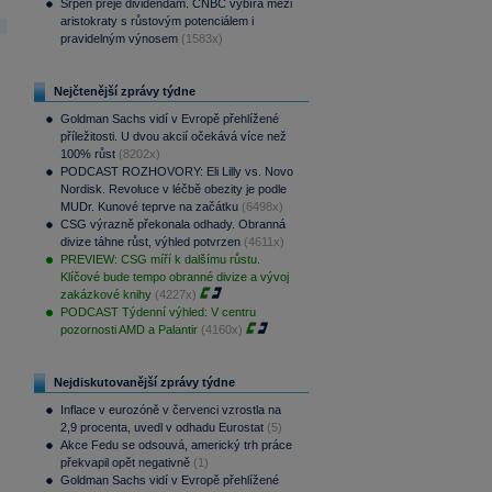
Srpen přeje dividendám. CNBC vybírá mezi
aristokraty s růstovým potenciálem i
pravidelným výnosem
(1583x)
Nejčtenější zprávy týdne
Goldman Sachs vidí v Evropě přehlížené
příležitosti. U dvou akcií očekává více než
100% růst
(8202x)
PODCAST ROZHOVORY: Eli Lilly vs. Novo
Nordisk. Revoluce v léčbě obezity je podle
MUDr. Kunové teprve na začátku
(6498x)
CSG výrazně překonala odhady. Obranná
divize táhne růst, výhled potvrzen
(4611x)
PREVIEW: CSG míří k dalšímu růstu.
Klíčové bude tempo obranné divize a vývoj
zakázkové knihy
(4227x)
PODCAST Týdenní výhled: V centru
pozornosti AMD a Palantir
(4160x)
Nejdiskutovanější zprávy týdne
Inflace v eurozóně v červenci vzrostla na
2,9 procenta, uvedl v odhadu Eurostat
(5)
Akce Fedu se odsouvá, americký trh práce
překvapil opět negativně
(1)
Goldman Sachs vidí v Evropě přehlížené