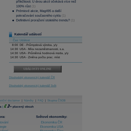
příležitosti. U dvou akcií očekává více než
100% růst
(1)
Prémiové akcie, Mag495 a další
pokračování současného cyklu
(1)
Definitivní proražení stoletého trendu?
(1)
Kalendář událostí
Čas
Událost
8:00
DE - Průmyslová výroba, y/y
14:30
USA - Míra nezaměstnanosti, s.a.
14:30
USA - Průměrná hodinová mzda, y/y
14:30
USA - Změna počtu prac. míst
UDÁLOSTI ONLINE
Dlouhodobý ekonomický kalendář ČR
Dlouhodobý ekonomický kalendář Svět
stiční disclaimer
|
Náměty
|
FAQ
|
Skupina ČSOB
a
|
=
placený obsah
ora:
Světové ekonomiky:
tování
Ekonomika ČR
tegie
Ekonomika USA