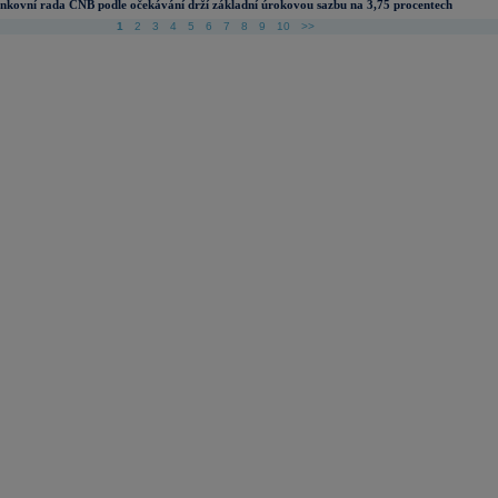
nkovní rada ČNB podle očekávání drží základní úrokovou sazbu na 3,75 procentech
1
2
3
4
5
6
7
8
9
10
>>