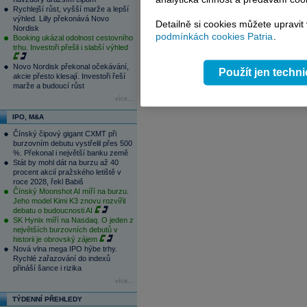
16:05
PODCAST ROZHOVORY: Eli Lilly vs. 
Rychlejší růst, vyšší marže a lepší
Kunové teprve na začátku
výhled. Lilly překonává Novo
Detailně si cookies můžete upravit
Nordisk
1
2
3
4
podmínkách cookies Patria
.
Booking ukázal odolnost cestovního
trhu. Investoři přešli i slabší výhled
Novo Nordisk překonal očekávání,
Použít jen techn
akcie přesto klesají. Investoři řeší
marže a budoucí růst
více...
IPO, M&A
Čínský čipový gigant CXMT při
burzovním debutu vystřelil přes 500
%. Překonal i největší banku země
Stát by mohl dát na burzu až 40
procent akcií pražského letiště v
roce 2028, řekl Babiš
Čínský Moonshot AI míří na burzu.
Jeho model Kimi K3 znovu rozvířil
debatu o budoucnosti AI
SK Hynix míří na Nasdaq. O jeden z
největších burzovních debutů v
historii je obrovský zájem
Nová vlna mega IPO hýbe trhy.
Rychlé zařazování do indexů
přináší šance i rizika
více...
TÝDENNÍ PŘEHLEDY