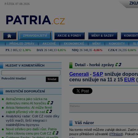
ZKU
PÁTEK 07.08.2026
ZPRAVODAJSTVÍ
AKCIE & FONDY
MĚNY & SAZBY
KOMODIT
|
PŘEHLED ZPRÁV
|
AKCIOVÉ
|
EKONOMICKÉ
|
MĚNY
|
KOMODITY
|
SL
PX
2 805,12
1,30%
DAX
26 140,13
0,05%
NDQ
26 348,35
-0,06%
CZK/€
24,235
0,04%
Detail - horké zprávy
HLEDAT V KOMENTÁŘÍCH
Generali
-
S&P
snižuje doporu
Pokročilé hledání
cenu snižuje na 11 z 15
EUR
(
hledat
INVESTIČNÍ DOPORUČENÍ
AstraZeneca jako sázka na
defenzivu mimo AI horečku
Reklama
Arista Networks: AI může firmě
zajistit příznivý vítr do zad
Analytický radar: Colt CZ roste díky
vyšší marži, širší integraci i
Váš názor
stabilnějšímu byznysu
Nové střelivo pro další růst. Patria
Na tomto místě můžete zahájit diskusi. Zatím
mění cílovou cenu pro Colt CZ
pouze přihlášení uživatelé (
Přihlásit
). Pokud ne
Goldman Sachs: Je dobrý okamžik