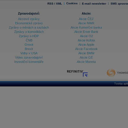
|
Cookies
|
|
RSS / XML
E-mail newsletter
SMS zpravod
Zpravodajství:
Akcie:
Akciové zprávy
Akcie ČEZ
Ekonomické zprávy
Akcie NWR
Zprávy o měnách a sazbách
Akcie Komerční banka
Zprávy o komoditách
Akcie Erste Bank
Zprávy o HDP
Akcie O2
ČNB
Akcie Kofola
Grexit
Akcie Apple
Brexit
Akcie Facebook
Volby v USA
Akcie BMW
Video zpravodajství
Akcie GE
Investiční komentáře
Akcie Moneta
Tvorba apl