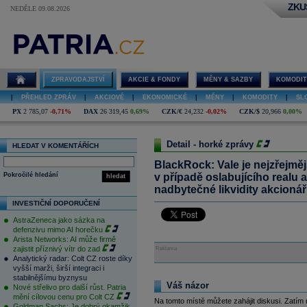
ZKU
NEDĚLE 09.08.2026
ZPRAVODAJSTVÍ
AKCIE & FONDY
MĚNY & SAZBY
KOMODIT
|
PŘEHLED ZPRÁV
|
AKCIOVÉ
|
EKONOMICKÉ
|
MĚNY
|
KOMODITY
|
SL
PX
2 785,07
-0,71%
DAX
26 319,45
0,69%
CZK/€
24,232
-0,02%
CZK/$
20,966
0,00%
Detail - horké zprávy
HLEDAT V KOMENTÁŘÍCH
BlackRock: Vale je nejzřejměj
Pokročilé hledání
v případě oslabujícího realu 
hledat
nadbytečné likvidity akcion
INVESTIČNÍ DOPORUČENÍ
AstraZeneca jako sázka na
defenzivu mimo AI horečku
Arista Networks: AI může firmě
zajistit příznivý vítr do zad
Reklama
Analytický radar: Colt CZ roste díky
vyšší marži, širší integraci i
stabilnějšímu byznysu
Váš názor
Nové střelivo pro další růst. Patria
mění cílovou cenu pro Colt CZ
Na tomto místě můžete zahájit diskusi. Zatím
Goldman Sachs: Je dobrý okamžik