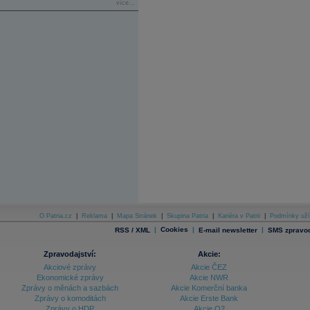
více...
O Patria.cz
|
Reklama
|
Mapa Stránek
|
Skupina Patria
|
Kariéra v Patrii
|
Podmínky uží
|
Cookies
|
|
RSS / XML
E-mail newsletter
SMS zpravod
Zpravodajství:
Akcie:
Akciové zprávy
Akcie ČEZ
Ekonomické zprávy
Akcie NWR
Zprávy o měnách a sazbách
Akcie Komerční banka
Zprávy o komoditách
Akcie Erste Bank
Zprávy o HDP
Akcie O2