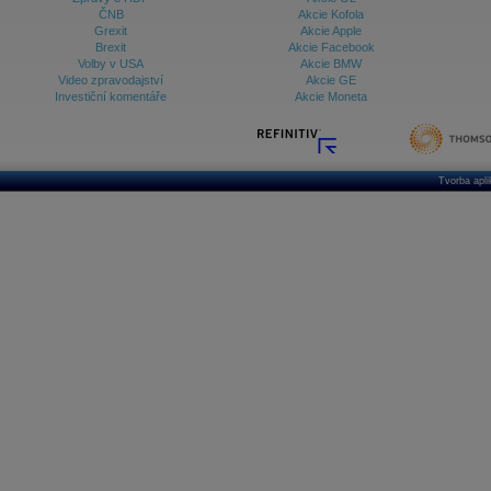
ČNB
Akcie Kofola
Grexit
Akcie Apple
Brexit
Akcie Facebook
Volby v USA
Akcie BMW
Video zpravodajství
Akcie GE
Investiční komentáře
Akcie Moneta
Tvorba apl