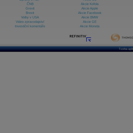
ČNB
Akcie Kofola
Grexit
Akcie Apple
Brexit
Akcie Facebook
Volby v USA
Akcie BMW
Video zpravodajství
Akcie GE
Investiční komentáře
Akcie Moneta
Tvorba apl