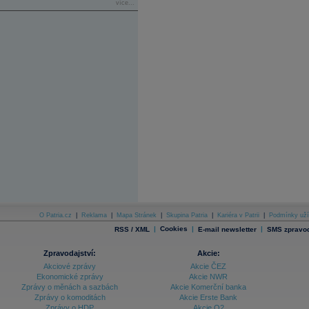
více...
O Patria.cz
|
Reklama
|
Mapa Stránek
|
Skupina Patria
|
Kariéra v Patrii
|
Podmínky uží
|
Cookies
|
|
RSS / XML
E-mail newsletter
SMS zpravod
Zpravodajství:
Akcie:
Akciové zprávy
Akcie ČEZ
Ekonomické zprávy
Akcie NWR
Zprávy o měnách a sazbách
Akcie Komerční banka
Zprávy o komoditách
Akcie Erste Bank
Zprávy o HDP
Akcie O2