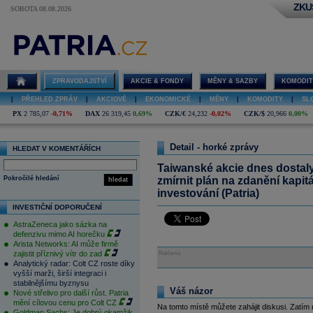
ZKU
SOBOTA 08.08.2026
ZPRAVODAJSTVÍ
AKCIE & FONDY
MĚNY & SAZBY
KOMODIT
|
PŘEHLED ZPRÁV
|
AKCIOVÉ
|
EKONOMICKÉ
|
MĚNY
|
KOMODITY
|
SL
PX
2 785,07
-0,71%
DAX
26 319,45
0,69%
CZK/€
24,232
-0,02%
CZK/$
20,966
0,00%
Detail - horké zprávy
HLEDAT V KOMENTÁŘÍCH
Taiwanské akcie dnes dostaly
Pokročilé hledání
zmírnit plán na zdanění kapit
hledat
investování (Patria)
INVESTIČNÍ DOPORUČENÍ
AstraZeneca jako sázka na
defenzivu mimo AI horečku
Arista Networks: AI může firmě
zajistit příznivý vítr do zad
Reklama
Analytický radar: Colt CZ roste díky
vyšší marži, širší integraci i
stabilnějšímu byznysu
Váš názor
Nové střelivo pro další růst. Patria
mění cílovou cenu pro Colt CZ
Na tomto místě můžete zahájit diskusi. Zatím
Goldman Sachs: Je dobrý okamžik