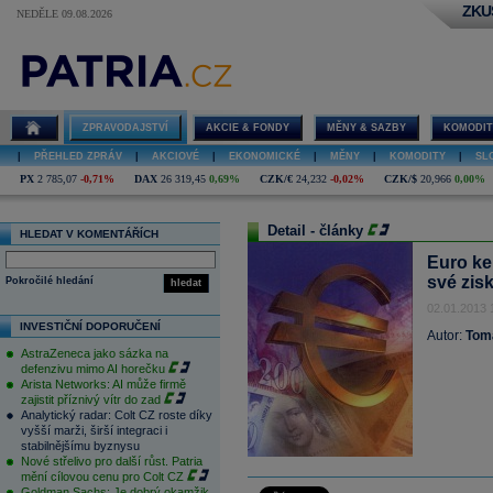
ZKU
NEDĚLE 09.08.2026
ZPRAVODAJSTVÍ
AKCIE & FONDY
MĚNY & SAZBY
KOMODIT
|
PŘEHLED ZPRÁV
|
AKCIOVÉ
|
EKONOMICKÉ
|
MĚNY
|
KOMODITY
|
SL
PX
2 785,07
-0,71%
DAX
26 319,45
0,69%
CZK/€
24,232
-0,02%
CZK/$
20,966
0,00%
Detail - články
HLEDAT V KOMENTÁŘÍCH
Euro ke
své zis
Pokročilé hledání
hledat
02.01.2013 
INVESTIČNÍ DOPORUČENÍ
Autor:
Tom
AstraZeneca jako sázka na
defenzivu mimo AI horečku
Arista Networks: AI může firmě
zajistit příznivý vítr do zad
Analytický radar: Colt CZ roste díky
vyšší marži, širší integraci i
stabilnějšímu byznysu
Nové střelivo pro další růst. Patria
mění cílovou cenu pro Colt CZ
Goldman Sachs: Je dobrý okamžik