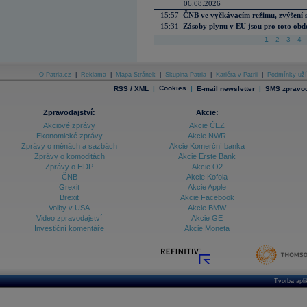
06.08.2026
15:57
ČNB ve vyčkávacím režimu, zvýšení s
15:31
Zásoby plynu v EU jsou pro toto obdo
1
2
3
4
O Patria.cz
|
Reklama
|
Mapa Stránek
|
Skupina Patria
|
Kariéra v Patrii
|
Podmínky uží
|
Cookies
|
|
RSS / XML
E-mail newsletter
SMS zpravod
Zpravodajství:
Akcie:
Akciové zprávy
Akcie ČEZ
Ekonomické zprávy
Akcie NWR
Zprávy o měnách a sazbách
Akcie Komerční banka
Zprávy o komoditách
Akcie Erste Bank
Zprávy o HDP
Akcie O2
ČNB
Akcie Kofola
Grexit
Akcie Apple
Brexit
Akcie Facebook
Volby v USA
Akcie BMW
Video zpravodajství
Akcie GE
Investiční komentáře
Akcie Moneta
Tvorba apl