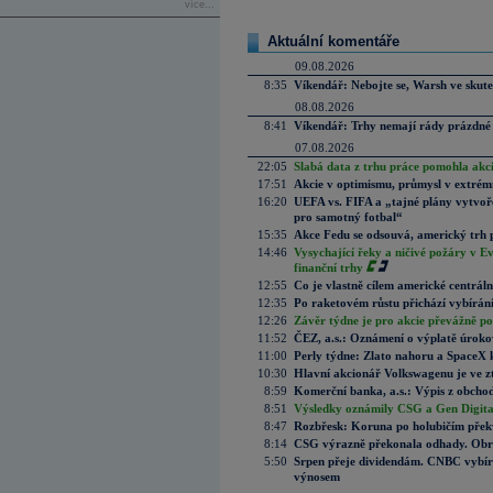
více...
Aktuální komentáře
09.08.2026
8:35
Víkendář: Nebojte se, Warsh ve skute
08.08.2026
8:41
Víkendář: Trhy nemají rády prázdné 
07.08.2026
22:05
Slabá data z trhu práce pomohla akc
17:51
Akcie v optimismu, průmysl v extrémn
16:20
UEFA vs. FIFA a „tajné plány vytvoř
pro samotný fotbal“
15:35
Akce Fedu se odsouvá, americký trh 
14:46
Vysychající řeky a ničivé požáry v E
finanční trhy
12:55
Co je vlastně cílem americké centrál
12:35
Po raketovém růstu přichází vybírán
12:26
Závěr týdne je pro akcie převážně po
11:52
ČEZ, a.s.: Oznámení o výplatě úrok
11:00
Perly týdne: Zlato nahoru a SpaceX 
10:30
Hlavní akcionář Volkswagenu je ve z
8:59
Komerční banka, a.s.: Výpis z obchod
8:51
Výsledky oznámily CSG a Gen Digital
8:47
Rozbřesk: Koruna po holubičím přek
8:14
CSG výrazně překonala odhady. Obran
5:50
Srpen přeje dividendám. CNBC vybírá
výnosem