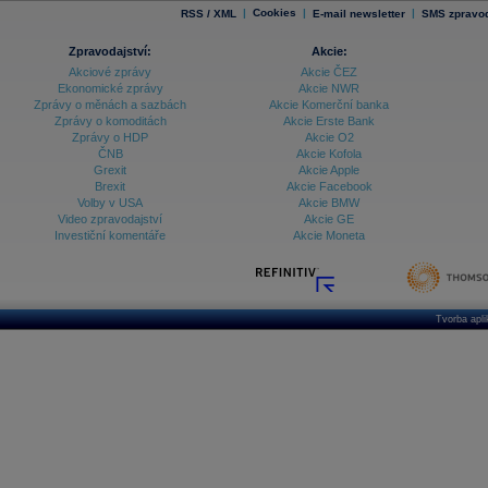
|
Cookies
|
|
RSS / XML
E-mail newsletter
SMS zpravod
Zpravodajství:
Akcie:
Akciové zprávy
Akcie ČEZ
Ekonomické zprávy
Akcie NWR
Zprávy o měnách a sazbách
Akcie Komerční banka
Zprávy o komoditách
Akcie Erste Bank
Zprávy o HDP
Akcie O2
ČNB
Akcie Kofola
Grexit
Akcie Apple
Brexit
Akcie Facebook
Volby v USA
Akcie BMW
Video zpravodajství
Akcie GE
Investiční komentáře
Akcie Moneta
Tvorba apl