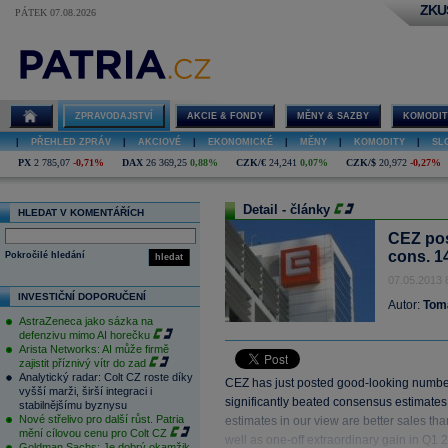
ZKU
PÁTEK 07.08.2026
ZPRAVODAJSTVÍ
AKCIE & FONDY
MĚNY & SAZBY
KOMODIT
|
PŘEHLED ZPRÁV
|
AKCIOVÉ
|
EKONOMICKÉ
|
MĚNY
|
KOMODITY
|
SL
PX
2 785,07
-0,71%
DAX
26 369,25
0,88%
CZK/€
24,241
0,07%
CZK/$
20,972
-0,27%
Detail - články
HLEDAT V KOMENTÁŘÍCH
CEZ pos
cons. 14
Pokročilé hledání
hledat
07.05.2013 
INVESTIČNÍ DOPORUČENÍ
Autor:
Tom
AstraZeneca jako sázka na
defenzivu mimo AI horečku
Arista Networks: AI může firmě
zajistit příznivý vítr do zad
Analytický radar: Colt CZ roste díky
CEZ has just posted good-looking number
vyšší marži, širší integraci i
significantly beated consensus estimates
stabilnějšímu byznysu
Nové střelivo pro další růst. Patria
estimates in our view are better sales th
mění cílovou cenu pro Colt CZ
well as one-off extraordinary gain in Q1 
Goldman Sachs: Je dobrý okamžik