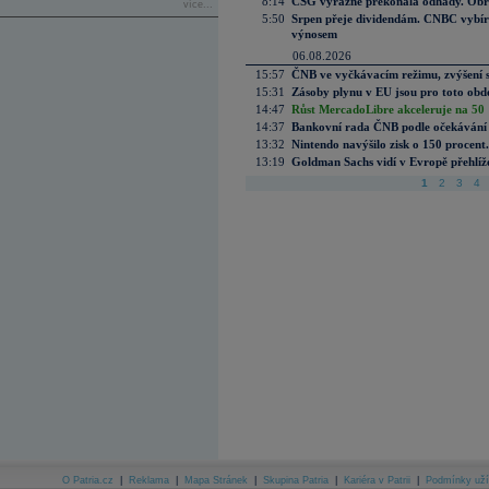
8:14
CSG výrazně překonala odhady. Obran
více...
5:50
Srpen přeje dividendám. CNBC vybírá
výnosem
06.08.2026
15:57
ČNB ve vyčkávacím režimu, zvýšení s
15:31
Zásoby plynu v EU jsou pro toto obdo
14:47
Růst MercadoLibre akceleruje na 50 %
14:37
Bankovní rada ČNB podle očekávání 
13:32
Nintendo navýšilo zisk o 150 procen
13:19
Goldman Sachs vidí v Evropě přehlíže
1
2
3
4
O Patria.cz
|
Reklama
|
Mapa Stránek
|
Skupina Patria
|
Kariéra v Patrii
|
Podmínky uží