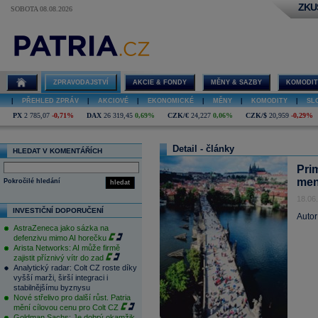
ZKU
SOBOTA 08.08.2026
ZPRAVODAJSTVÍ
AKCIE & FONDY
MĚNY & SAZBY
KOMODIT
|
PŘEHLED ZPRÁV
|
AKCIOVÉ
|
EKONOMICKÉ
|
MĚNY
|
KOMODITY
|
SL
PX
2 785,07
-0,71%
DAX
26 319,45
0,69%
CZK/€
24,227
0,06%
CZK/$
20,959
-0,29%
Detail - články
HLEDAT V KOMENTÁŘÍCH
Pri
men
Pokročilé hledání
hledat
18.06
INVESTIČNÍ DOPORUČENÍ
Autor
AstraZeneca jako sázka na
defenzivu mimo AI horečku
Arista Networks: AI může firmě
zajistit příznivý vítr do zad
Analytický radar: Colt CZ roste díky
vyšší marži, širší integraci i
stabilnějšímu byznysu
Nové střelivo pro další růst. Patria
mění cílovou cenu pro Colt CZ
Goldman Sachs: Je dobrý okamžik