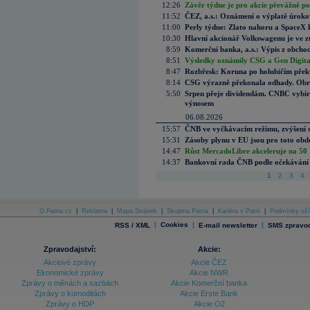
12:26
Závěr týdne je pro akcie převážně po
11:52
ČEZ, a.s.: Oznámení o výplatě úrok
11:00
Perly týdne: Zlato nahoru a SpaceX 
10:30
Hlavní akcionář Volkswagenu je ve z
8:59
Komerční banka, a.s.: Výpis z obchod
8:51
Výsledky oznámily CSG a Gen Digital
8:47
Rozbřesk: Koruna po holubičím přek
8:14
CSG výrazně překonala odhady. Obran
5:50
Srpen přeje dividendám. CNBC vybírá
výnosem
06.08.2026
15:57
ČNB ve vyčkávacím režimu, zvýšení s
15:31
Zásoby plynu v EU jsou pro toto obdo
14:47
Růst MercadoLibre akceleruje na 50 %
14:37
Bankovní rada ČNB podle očekávání 
1
2
3
4
O Patria.cz
|
Reklama
|
Mapa Stránek
|
Skupina Patria
|
Kariéra v Patrii
|
Podmínky uží
|
Cookies
|
|
RSS / XML
E-mail newsletter
SMS zpravod
Zpravodajství:
Akcie:
Akciové zprávy
Akcie ČEZ
Ekonomické zprávy
Akcie NWR
Zprávy o měnách a sazbách
Akcie Komerční banka
Zprávy o komoditách
Akcie Erste Bank
Zprávy o HDP
Akcie O2