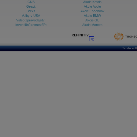
ČNB
Akcie Kofola
Grexit
Akcie Apple
Brexit
Akcie Facebook
Volby v USA
Akcie BMW
Video zpravodajství
Akcie GE
Investiční komentáře
Akcie Moneta
Tvorba apl