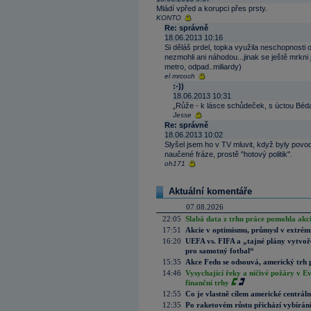
Mládí vpřed a korupci přes prsty.
KONTO
Re: správně
18.06.2013 10:16
Si děláš prdel, topka využila neschopnosti
nezmohli ani náhodou...jinak se ještě mrkni 
metro, odpad..miliardy)
el mrcoch
:-))
18.06.2013 10:31
„Růže - k lásce schůdeček, s úctou Béd
Jesse
Re: správně
18.06.2013 10:02
Slyšel jsem ho v TV mluvit, když byly povod
naučené fráze, prostě "hotový politik".
oh171
Aktuální komentáře
07.08.2026
22:05
Slabá data z trhu práce pomohla akc
17:51
Akcie v optimismu, průmysl v extrémn
16:20
UEFA vs. FIFA a „tajné plány vytvoř
pro samotný fotbal“
15:35
Akce Fedu se odsouvá, americký trh 
14:46
Vysychající řeky a ničivé požáry v E
finanční trhy
12:55
Co je vlastně cílem americké centrál
12:35
Po raketovém růstu přichází vybírán