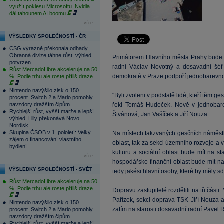
využít poklesu Microsoftu. Nvidia
dál tahounem AI boomu
více...
VÝSLEDKY SPOLEČNOSTÍ - ČR
CSG výrazně překonala odhady.
Obranná divize táhne růst, výhled
Primátorem Hlavního města Prahy bude
potvrzen
radní Václav Novotný a dosavadní šéf 
Růst MercadoLibre akceleruje na 50
demokraté v Praze podpoří jednobarev
%. Podle trhu ale roste příliš draze
Nintendo navýšilo zisk o 150
"Byli zvoleni v podstatě lidé, kteří těm g
procent. Switch 2 a Mario pomohly
navzdory dražším čipům
řekl Tomáš Hudeček. Nově v jednobarev
Rychlejší růst, vyšší marže a lepší
Štvánová, Jan Vašíček a Jiří Nouza.
výhled. Lilly překonává Novo
Nordisk
Skupina ČSOB v 1. pololetí: Velký
Na místech takzvaných gesčních náměstků
zájem o financování vlastního
oblast, tak za sekci územního rozvoje 
bydlení
kulturu a sociální oblast bude mít na s
více...
hospodářsko-finanční oblast bude mít na st
VÝSLEDKY SPOLEČNOSTÍ - SVĚT
tedy jakési hlavní osoby, které by měly s
Růst MercadoLibre akceleruje na 50
%. Podle trhu ale roste příliš draze
Dopravu zastupitelé rozdělili na tři část
Pařízek, sekci doprava TSK Jiří Nouza a
Nintendo navýšilo zisk o 150
zatím na starosti dosavadní radní Pavel
R
procent. Switch 2 a Mario pomohly
navzdory dražším čipům
Rychlejší růst, vyšší marže a lepší