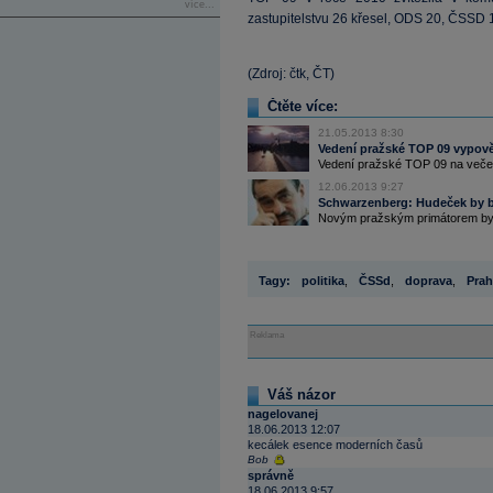
více...
zastupitelstvu 26 křesel, ODS 20, ČSSD 
(Zdroj: čtk, ČT)
Čtěte více:
21.05.2013 8:30
Vedení pražské TOP 09 vypov
Vedení pražské TOP 09 na večer
12.06.2013 9:27
Schwarzenberg: Hudeček by b
Novým pražským primátorem by se
Tagy:
politika
,
ČSSd
,
doprava
,
Prah
Reklama
Váš názor
nagelovanej
18.06.2013 12:07
kecálek esence moderních časů
Bob
správně
18.06.2013 9:57