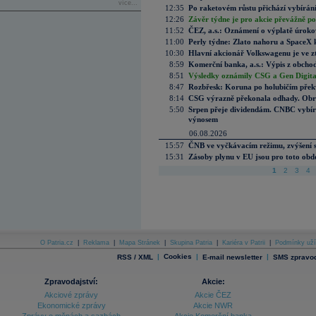
více...
12:35
Po raketovém růstu přichází vybírán
12:26
Závěr týdne je pro akcie převážně po
11:52
ČEZ, a.s.: Oznámení o výplatě úrok
11:00
Perly týdne: Zlato nahoru a SpaceX 
10:30
Hlavní akcionář Volkswagenu je ve z
8:59
Komerční banka, a.s.: Výpis z obchod
8:51
Výsledky oznámily CSG a Gen Digital
8:47
Rozbřesk: Koruna po holubičím přek
8:14
CSG výrazně překonala odhady. Obran
5:50
Srpen přeje dividendám. CNBC vybírá
výnosem
06.08.2026
15:57
ČNB ve vyčkávacím režimu, zvýšení s
15:31
Zásoby plynu v EU jsou pro toto obdo
1
2
3
4
O Patria.cz
|
Reklama
|
Mapa Stránek
|
Skupina Patria
|
Kariéra v Patrii
|
Podmínky uží
|
Cookies
|
|
RSS / XML
E-mail newsletter
SMS zpravod
Zpravodajství:
Akcie:
Akciové zprávy
Akcie ČEZ
Ekonomické zprávy
Akcie NWR