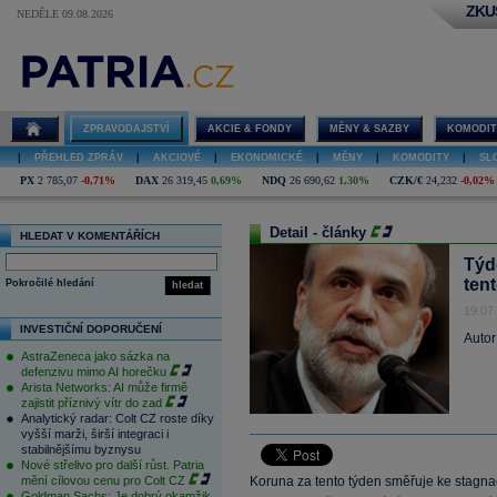
ZKU
NEDĚLE 09.08.2026
ZPRAVODAJSTVÍ
AKCIE & FONDY
MĚNY & SAZBY
KOMODIT
|
PŘEHLED ZPRÁV
|
AKCIOVÉ
|
EKONOMICKÉ
|
MĚNY
|
KOMODITY
|
SL
PX
2 785,07
-0,71%
DAX
26 319,45
0,69%
NDQ
26 690,62
1,30%
CZK/€
24,232
-0,02%
Detail - články
HLEDAT V KOMENTÁŘÍCH
Týd
tent
Pokročilé hledání
hledat
19.07
INVESTIČNÍ DOPORUČENÍ
Autor
AstraZeneca jako sázka na
defenzivu mimo AI horečku
Arista Networks: AI může firmě
zajistit příznivý vítr do zad
Analytický radar: Colt CZ roste díky
vyšší marži, širší integraci i
stabilnějšímu byznysu
Nové střelivo pro další růst. Patria
mění cílovou cenu pro Colt CZ
Koruna za tento týden směřuje ke stagn
Goldman Sachs: Je dobrý okamžik