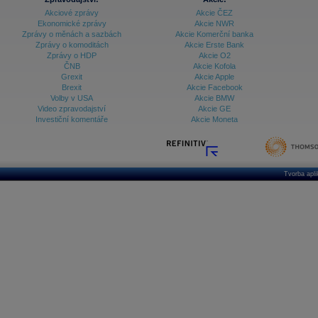
Akciové zprávy
Akcie ČEZ
Ekonomické zprávy
Akcie NWR
Zprávy o měnách a sazbách
Akcie Komerční banka
Zprávy o komoditách
Akcie Erste Bank
Zprávy o HDP
Akcie O2
ČNB
Akcie Kofola
Grexit
Akcie Apple
Brexit
Akcie Facebook
Volby v USA
Akcie BMW
Video zpravodajství
Akcie GE
Investiční komentáře
Akcie Moneta
Tvorba apl