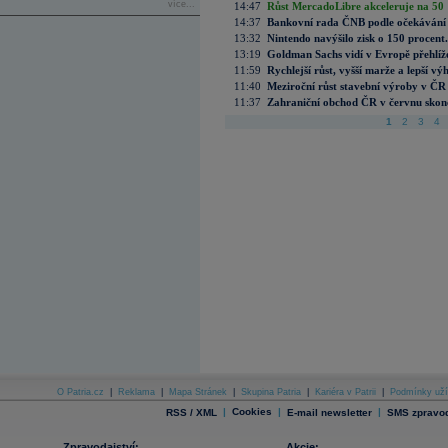
více...
14:47
Růst MercadoLibre akceleruje na 50 %
14:37
Bankovní rada ČNB podle očekávání 
13:32
Nintendo navýšilo zisk o 150 procen
13:19
Goldman Sachs vidí v Evropě přehlíže
11:59
Rychlejší růst, vyšší marže a lepší v
11:40
Meziroční růst stavební výroby v ČR
11:37
Zahraniční obchod ČR v červnu skonč
1
2
3
4
O Patria.cz
|
Reklama
|
Mapa Stránek
|
Skupina Patria
|
Kariéra v Patrii
|
Podmínky uží
|
Cookies
|
|
RSS / XML
E-mail newsletter
SMS zpravod
Zpravodajství:
Akcie: