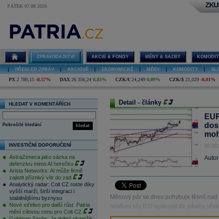
ZKU
PÁTEK 07.08.2026
ZPRAVODAJSTVÍ
AKCIE & FONDY
MĚNY & SAZBY
KOMODIT
|
PŘEHLED ZPRÁV
|
AKCIOVÉ
|
EKONOMICKÉ
|
MĚNY
|
KOMODITY
|
SL
PX
2 789,15
-0,57%
DAX
26 356,24
0,83%
CZK/€
24,249
0,09%
CZK/$
21,029
-0,01%
Detail - články
HLEDAT V KOMENTÁŘÍCH
EUR
dos
Pokročilé hledání
hledat
moh
INVESTIČNÍ DOPORUČENÍ
09.08
AstraZeneca jako sázka na
Autor
defenzivu mimo AI horečku
Arista Networks: AI může firmě
zajistit příznivý vítr do zad
Analytický radar: Colt CZ roste díky
vyšší marži, širší integraci i
Měnový pár se dnes pohybuje těsnš nad 
stabilnějšímu byznysu
Nové střelivo pro další růst. Patria
relativní síly RSI vystoupil do pásma pře
mění cílovou cenu pro Colt CZ
Goldman Sachs: Je dobrý okamžik