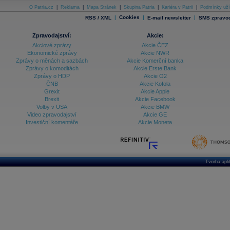
O Patria.cz
|
Reklama
|
Mapa Stránek
|
Skupina Patria
|
Kariéra v Patrii
|
Podmínky uží
|
Cookies
|
|
RSS / XML
E-mail newsletter
SMS zpravod
Zpravodajství:
Akcie:
Akciové zprávy
Akcie ČEZ
Ekonomické zprávy
Akcie NWR
Zprávy o měnách a sazbách
Akcie Komerční banka
Zprávy o komoditách
Akcie Erste Bank
Zprávy o HDP
Akcie O2
ČNB
Akcie Kofola
Grexit
Akcie Apple
Brexit
Akcie Facebook
Volby v USA
Akcie BMW
Video zpravodajství
Akcie GE
Investiční komentáře
Akcie Moneta
Tvorba apl