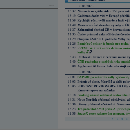
více...
06.08.2026
13:32
Nintendo navýšilo zisk o 150 procen
13:19
Goldman Sachs vidí v Evropě přehlíže
11:59
Rychlejší růst, vyšší marže a lepší v
11:40
Meziroční růst stavební výroby v ČR
11:37
Zahraniční obchod ČR v červnu skonč
11:35
Český průmysl zakončil druhé čtvrtlet
11:29
Skupina ČSOB v 1. pololetí: Velký zá
11:26
Paměťový sektor je brzda pro techy,
10:27
PREVIEW: CSG míří k dalšímu růstu.
knihy
8:43
Rozbřesk: Inflace v červenci mírně v
8:40
ČNB rozhodne o sazbách, trhy mezitím
6:08
Apple není AI firma. Jeho síla stojí n
05.08.2026
22:01
S&P 500 po rekordní rally vyčkával,
18:03
Prémiové akcie, Mag495 a další pokr
16:05
PODCAST ROZHOVORY: Eli Lilly vs. 
Kunové teprve na začátku
15:18
Booking ukázal odolnost cestovního trh
14:31
Novo Nordisk překonal očekávání, akci
13:36
Disney překonal očekávání. Streamova
13:23
Trh potrestal AMD příliš. AI příběh p
11:58
SpaceX roste raketovým tempem, inves
1
2
3
4