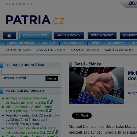
ZKU
ČTVRTEK 06.08.2026
ZPRAVODAJSTVÍ
AKCIE & FONDY
MĚNY & SAZBY
KOMODIT
|
PŘEHLED ZPRÁV
|
AKCIOVÉ
|
EKONOMICKÉ
|
MĚNY
|
KOMODITY
|
SL
PX
2 804,49
1,28%
DAX
26 171,10
0,17%
CZK/€
24,186
0,05%
CZK/$
20,955
0,14%
Detail - články
HLEDAT V KOMENTÁŘÍCH
Mic
dos
Pokročilé hledání
hledat
10.09
INVESTIČNÍ DOPORUČENÍ
Autor
AstraZeneca jako sázka na
defenzivu mimo AI horečku
Arista Networks: AI může firmě
zajistit příznivý vítr do zad
Analytický radar: Colt CZ roste díky
vyšší marži, širší integraci i
stabilnějšímu byznysu
Michael Dell spolu se Silver Lake Manag
Nové střelivo pro další růst. Patria
převzetí společnosti. Uvedla to agent
mění cílovou cenu pro Colt CZ
Goldman Sachs: Je dobrý okamžik