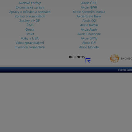
Akciové zprávy
Akcie ČEZ
Ekonomické zprávy
Akcie NWR
Zprávy o měnách a sazbách
Akcie Komerční banka
Zprávy o komoditách
Akcie Erste Bank
Zprávy o HDP
Akcie O2
ČNB
Akcie Kofola
Grexit
Akcie Apple
Brexit
Akcie Facebook
Volby v USA
Akcie BMW
Video zpravodajství
Akcie GE
Investiční komentáře
Akcie Moneta
Tvorba apl