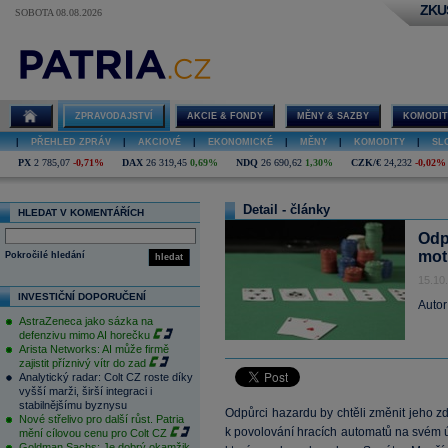
ZKU
SOBOTA 08.08.2026
ZPRAVODAJSTVÍ
AKCIE & FONDY
MĚNY & SAZBY
KOMODIT
|
PŘEHLED ZPRÁV
|
AKCIOVÉ
|
EKONOMICKÉ
|
MĚNY
|
KOMODITY
|
SL
PX
2 785,07
-0,71%
DAX
26 319,45
0,69%
NDQ
26 690,62
1,30%
CZK/€
24,232
-0,02%
Detail - články
HLEDAT V KOMENTÁŘÍCH
Odp
mot
Pokročilé hledání
hledat
15.10
INVESTIČNÍ DOPORUČENÍ
Autor
AstraZeneca jako sázka na
defenzivu mimo AI horečku
Arista Networks: AI může firmě
zajistit příznivý vítr do zad
Analytický radar: Colt CZ roste díky
vyšší marži, širší integraci i
stabilnějšímu byznysu
Odpůrci hazardu by chtěli změnit jeho z
Nové střelivo pro další růst. Patria
k povolování hracích automatů na svém 
mění cílovou cenu pro Colt CZ
Goldman Sachs: Je dobrý okamžik