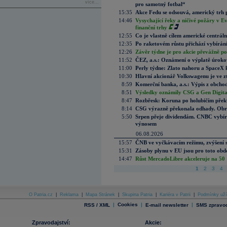
více...
pro samotný fotbal“
15:35
Akce Fedu se odsouvá, americký trh 
14:46
Vysychající řeky a ničivé požáry v E
finanční trhy
12:55
Co je vlastně cílem americké centrál
12:35
Po raketovém růstu přichází vybírán
12:26
Závěr týdne je pro akcie převážně po
11:52
ČEZ, a.s.: Oznámení o výplatě úrok
11:00
Perly týdne: Zlato nahoru a SpaceX 
10:30
Hlavní akcionář Volkswagenu je ve z
8:59
Komerční banka, a.s.: Výpis z obchod
8:51
Výsledky oznámily CSG a Gen Digital
8:47
Rozbřesk: Koruna po holubičím přek
8:14
CSG výrazně překonala odhady. Obran
5:50
Srpen přeje dividendám. CNBC vybírá
výnosem
06.08.2026
15:57
ČNB ve vyčkávacím režimu, zvýšení s
15:31
Zásoby plynu v EU jsou pro toto obdo
14:47
Růst MercadoLibre akceleruje na 50 %
1
2
3
4
O Patria.cz
|
Reklama
|
Mapa Stránek
|
Skupina Patria
|
Kariéra v Patrii
|
Podmínky uží
|
Cookies
|
|
RSS / XML
E-mail newsletter
SMS zpravod
Zpravodajství:
Akcie: