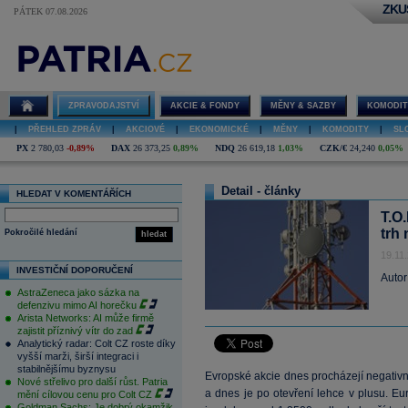
ZKU
PÁTEK 07.08.2026
ZPRAVODAJSTVÍ
AKCIE & FONDY
MĚNY & SAZBY
KOMODIT
|
PŘEHLED ZPRÁV
|
AKCIOVÉ
|
EKONOMICKÉ
|
MĚNY
|
KOMODITY
|
SL
PX
2 780,03
-0,89%
DAX
26 373,25
0,89%
NDQ
26 619,18
1,03%
CZK/€
24,240
0,05%
Detail - články
HLEDAT V KOMENTÁŘÍCH
T.O.
trh
Pokročilé hledání
hledat
19.11
INVESTIČNÍ DOPORUČENÍ
Autor
AstraZeneca jako sázka na
defenzivu mimo AI horečku
Arista Networks: AI může firmě
zajistit příznivý vítr do zad
Analytický radar: Colt CZ roste díky
vyšší marži, širší integraci i
stabilnějšímu byznysu
Evropské akcie dnes procházejí negativní
Nové střelivo pro další růst. Patria
a dnes je po otevření lehce v plusu. E
mění cílovou cenu pro Colt CZ
Goldman Sachs: Je dobrý okamžik