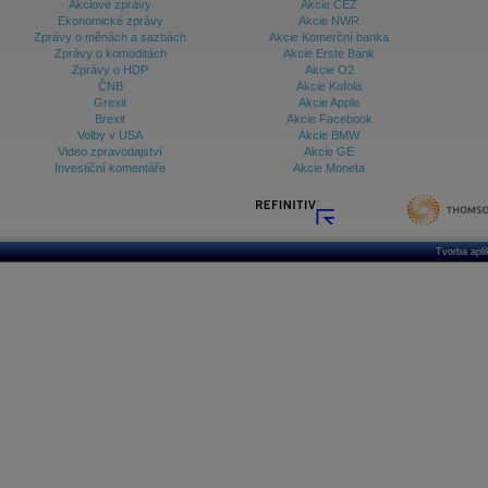
Akciové zprávy
Akcie ČEZ
Ekonomické zprávy
Akcie NWR
Zprávy o měnách a sazbách
Akcie Komerční banka
Zprávy o komoditách
Akcie Erste Bank
Zprávy o HDP
Akcie O2
ČNB
Akcie Kofola
Grexit
Akcie Apple
Brexit
Akcie Facebook
Volby v USA
Akcie BMW
Video zpravodajství
Akcie GE
Investiční komentáře
Akcie Moneta
Tvorba apl