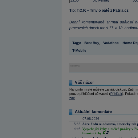
13:30
JC Penney
3Q
Tip: T.O.P. – Trhy o páté z Patria.cz
Denní komentované shrnutí událostí na
pracovních dnech mezi 17. a 18. hodinou
Tagy:
Best Buy
,
Vodafone
,
Home De
T-Mobile
Reklama
Váš názor
Na tomto místě můžete zahájit diskusi. Zatím
pouze přihlášení uživatelé (
Přihlásit
). Pokud ne
zde
.
Aktuální komentáře
07.08.2026
15:35
Akce Fedu se odsouvá, americký trh 
14:46
Vysychající řeky a ničivé požáry v E
finanční trhy