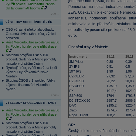
jen lehce nad 1,3500, odkud zkouší testo
využít poklesu Microsoftu. Nvidia
Pomocí se mu nestal index ekonomické n
dál tahounem AI boomu
ZEW. Očekávání o ekonomice Německa i 
více...
konsensus, hodnocení současné situa
VÝSLEDKY SPOLEČNOSTÍ - ČR
oslabovala a to především zásluhou k
CSG výrazně překonala odhady.
nerealistický posun cíle pro kurz na 28,
Obranná divize táhne růst, výhled
euro.
potvrzen
Růst MercadoLibre akceleruje na 50
%. Podle trhu ale roste příliš draze
Finanční trhy v číslech:
Nintendo navýšilo zisk o 150
Instrument
19.11
18.11
procent. Switch 2 a Mario pomohly
3M Pribor
0,38
0,39
navzdory dražším čipům
2Y IRS
0,51
0,5
Rychlejší růst, vyšší marže a lepší
10Y IRS
1,99
1,96
výhled. Lilly překonává Novo
Nordisk
CZK/EUR
27,32
27,10
Skupina ČSOB v 1. pololetí: Velký
CZK/USD
20,22
20,08
zájem o financování vlastního
USD/EUR
1,3519
1,3506
bydlení
PX
1017,4
1021,9
více...
S&P 500
1794
1791,5
DJ STOXX 50
2887,7
2906,8
VÝSLEDKY SPOLEČNOSTÍ - SVĚT
DAX
9195,2
9225,4
Růst MercadoLibre akceleruje na 50
Zlato
1274,5
1275,4
%. Podle trhu ale roste příliš draze
Ropa - Brent
108,2
108,5
Nintendo navýšilo zisk o 150
ČR:
procent. Switch 2 a Mario pomohly
Český telekomunikační úřad dnes ozn
navzdory dražším čipům
Rychlejší růst, vyšší marže a lepší