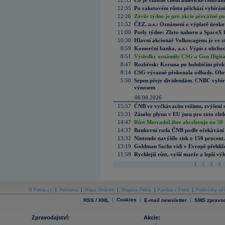
12:55
Co je vlastně cílem americké centrál
12:35
Po raketovém růstu přichází vybírán
12:26
Závěr týdne je pro akcie převážně po
11:52
ČEZ, a.s.: Oznámení o výplatě úrok
11:00
Perly týdne: Zlato nahoru a SpaceX 
10:30
Hlavní akcionář Volkswagenu je ve z
8:59
Komerční banka, a.s.: Výpis z obchod
8:51
Výsledky oznámily CSG a Gen Digital
8:47
Rozbřesk: Koruna po holubičím přek
8:14
CSG výrazně překonala odhady. Obran
5:50
Srpen přeje dividendám. CNBC vybírá
výnosem
06.08.2026
15:57
ČNB ve vyčkávacím režimu, zvýšení s
15:31
Zásoby plynu v EU jsou pro toto obdo
14:47
Růst MercadoLibre akceleruje na 50 %
14:37
Bankovní rada ČNB podle očekávání 
13:32
Nintendo navýšilo zisk o 150 procen
13:19
Goldman Sachs vidí v Evropě přehlíže
11:59
Rychlejší růst, vyšší marže a lepší v
1
2
3
4
O Patria.cz
|
Reklama
|
Mapa Stránek
|
Skupina Patria
|
Kariéra v Patrii
|
Podmínky uží
|
Cookies
|
|
RSS / XML
E-mail newsletter
SMS zpravod
Zpravodajství:
Akcie: