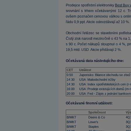
Prodejce spotřební elektroniky
Best Buy 
srovnání s trhem očekávanými 12 c. T
ovšem poznačen cenovou válkou s online
řádu 0,9 ppt. Akcie odevzdávají až 10 %.
Obchodní řetězec se stavebními potřeb
Čistý zisk narostl meziročně o 43 % na 1,
s 90 c. Počet nákupů stoupnul o 4 %, p
19,5 mld. USD. Akcie přidávají 2 %.
Očekávaná data následujícího dne:
CET
Událost
0:50
Japonsko: Bilance obchodu se zbož
14:30
USA: Maloobchodní tržby
14:30
USA: Index spotřebitelských cen (r-
16:00
USA: Prodeje existujících domů (m-
20:00
USA: Fed - Zápis z jednání bankovn
Očekávané firemní události:
Společnost
Výs
B/MKT
Deere & Co
4Q
B/MKT
Lowe’s
3Q
B/MKT
Staples
3Q