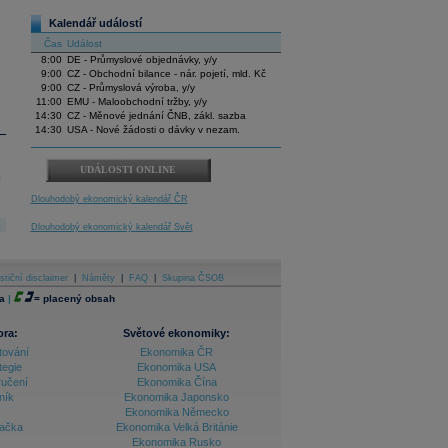
Kalendář událostí
Čas
Událost
8:00
DE - Průmyslové objednávky, y/y
9:00
CZ - Obchodní bilance - nár. pojetí, mld. Kč
9:00
CZ - Průmyslová výroba, y/y
11:00
EMU - Maloobchodní tržby, y/y
14:30
CZ - Měnové jednání ČNB, zákl. sazba
14:30
USA - Nové žádosti o dávky v nezam.
UDÁLOSTI ONLINE
.
Dlouhodobý ekonomický kalendář ČR
Dlouhodobý ekonomický kalendář Svět
stiční disclaimer
|
Náměty
|
FAQ
|
Skupina ČSOB
a
|
=
placený obsah
ora:
Světové ekonomiky:
tování
Ekonomika ČR
tegie
Ekonomika USA
ručení
Ekonomika Čína
ník
Ekonomika Japonsko
Ekonomika Německo
lačka
Ekonomika Velká Británie
Ekonomika Rusko