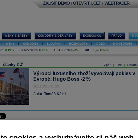
ZKUSIT DEMO
OTEVŘÍT ÚČET
WEBTRADER
|
|
|
MĚNY & SAZBY
KOMODITY & DERIVÁTY
EKONOMIKA
PRÁVO
MOJ
|
MĚNY
|
KOMODITY
|
SLOUPKY
|
ROZHOVORY
|
VIDEO
|
MONITORING
|
220
0,19%
CZK/$
20,992
0,32%
AU
4 262,26
0,43%
BRT
79,42
0,94%
 - články
Zpět
Tisk
Diskutu
|
|
Výrobci luxusního zboží vyvolávají pokles v
Evropě; Hugo Boss -2 %
26.11.2013 13:29
Autor:
Tomáš Kálal
odaty ze Spojených států hýbou evropskou burzou jen jednotlivé korporátní zprávy
adoevropské indexy jsou již od rána v mírné ztrátě.
te cookies a vychutnávejte si náš web