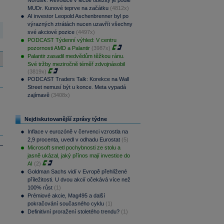
Nordisk. Revoluce v léčbě obezity je podle
MUDr. Kunové teprve na začátku
(4812x)
AI investor Leopold Aschenbrenner byl po
výrazných ztrátách nucen uzavřít všechny
své akciové pozice
(4497x)
PODCAST Týdenní výhled: V centru
pozornosti AMD a Palantir
(3987x)
Palantir zasadil medvědům těžkou ránu.
Své tržby meziročně téměř zdvojnásobil
(3819x)
PODCAST Traders Talk: Korekce na Wall
Street nemusí být u konce. Meta vypadá
zajímavě
(3408x)
Nejdiskutovanější zprávy týdne
Inflace v eurozóně v červenci vzrostla na
2,9 procenta, uvedl v odhadu Eurostat
(5)
Microsoft smetl pochybnosti ze stolu a
jasně ukázal, jaký přínos mají investice do
AI
(2)
Goldman Sachs vidí v Evropě přehlížené
příležitosti. U dvou akcií očekává více než
100% růst
(1)
Prémiové akcie, Mag495 a další
pokračování současného cyklu
(1)
Definitivní proražení stoletého trendu?
(1)