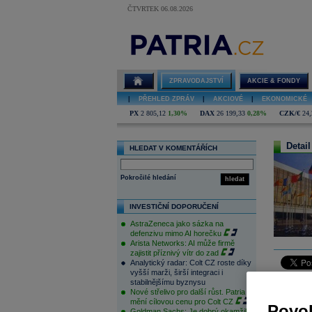
ČTVRTEK 06.08.2026
ZPRAVODAJSTVÍ
AKCIE & FONDY
|
PŘEHLED ZPRÁV
|
AKCIOVÉ
|
EKONOMICKÉ
PX
2 805,12
1,30%
DAX
26 199,33
0,28%
CZK/€
24,
Detail
HLEDAT V KOMENTÁŘÍCH
Pokročilé hledání
hledat
INVESTIČNÍ DOPORUČENÍ
AstraZeneca jako sázka na
defenzivu mimo AI horečku
Arista Networks: AI může firmě
zajistit příznivý vítr do zad
Analytický radar: Colt CZ roste díky
vyšší marži, širší integraci i
Před makr
stabilnějšímu byznysu
Nové střelivo pro další růst. Patria
Hlavní záp
mění cílovou cenu pro Colt CZ
Povol
Goldman Sachs: Je dobrý okamžik