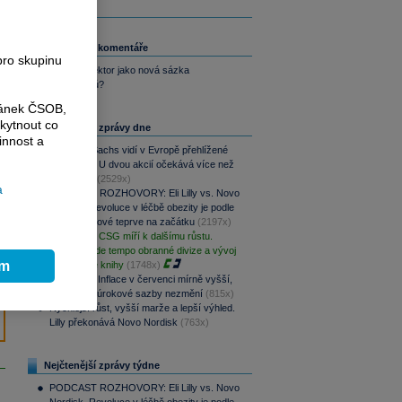
Související komentáře
pro skupinu
Luxusní sektor jako nová sázka
kontrariánů?
ránek ČSOB,
kytnout co
Nejčtenější zprávy dne
innost a
Goldman Sachs vidí v Evropě přehlížené
příležitosti. U dvou akcií očekává více než
100% růst
(2529x)
a
PODCAST ROZHOVORY: Eli Lilly vs. Novo
Nordisk. Revoluce v léčbě obezity je podle
MUDr. Kunové teprve na začátku
(2197x)
PREVIEW: CSG míří k dalšímu růstu.
Klíčové bude tempo obranné divize a vývoj
ím
zakázkové knihy
(1748x)
Rozbřesk: Inflace v červenci mírně vyšší,
ČNB dnes úrokové sazby nezmění
(815x)
Rychlejší růst, vyšší marže a lepší výhled.
Lilly překonává Novo Nordisk
(763x)
Nejčtenější zprávy týdne
PODCAST ROZHOVORY: Eli Lilly vs. Novo