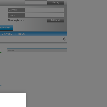
Hledej
Uživatel:
Heslo:
Nová registrace
Přihlásit
E PATRIA
DISKUSE
|
BLOG
j
Reklama
.