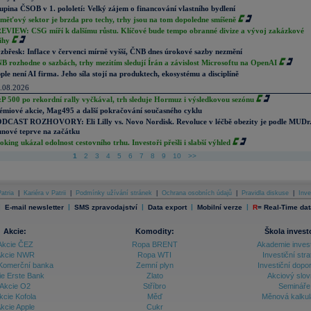
upina ČSOB v 1. pololetí: Velký zájem o financování vlastního bydlení
měťový sektor je brzda pro techy, trhy jsou na tom dopoledne smíšeně
EVIEW: CSG míří k dalšímu růstu. Klíčové bude tempo obranné divize a vývoj zakázkové
ihy
zbřesk: Inflace v červenci mírně vyšší, ČNB dnes úrokové sazby nezmění
B rozhodne o sazbách, trhy mezitím sledují Írán a závislost Microsoftu na OpenAI
ple není AI firma. Jeho síla stojí na produktech, ekosystému a disciplíně
.08.2026
P 500 po rekordní rally vyčkával, trh sleduje Hormuz i výsledkovou sezónu
émiové akcie, Mag495 a další pokračování současného cyklu
DCAST ROZHOVORY: Eli Lilly vs. Novo Nordisk. Revoluce v léčbě obezity je podle MUDr
nové teprve na začátku
oking ukázal odolnost cestovního trhu. Investoři přešli i slabší výhled
1
2
3
4
5
6
7
8
9
10
>>
atria
|
Kariéra v Patrii
|
Podmínky užívání stránek
|
Ochrana osobních údajů
|
Pravidla diskuse
|
Inve
|
|
|
|
|
E-mail newsletter
SMS zpravodajství
Data export
Mobilní verze
R
=
Real-Time dat
Akcie:
Komodity:
Škola invest
Akcie ČEZ
Ropa BRENT
Akademie inves
kcie NWR
Ropa WTI
Investiční stra
Komerční banka
Zemní plyn
Investiční dopo
ie Erste Bank
Zlato
Akciový slov
Akcie O2
Stříbro
Semináře
kcie Kofola
Měď
Měnová kalku
kcie Apple
Cukr