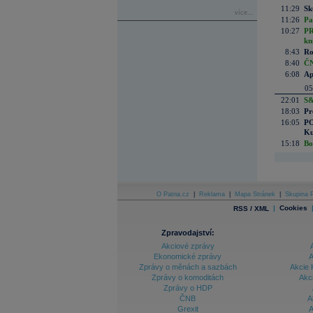
11:29
Sk
více...
11:26
Pa
10:27
PR
kn
8:43
Ro
8:40
ČN
6:08
Ap
05
22:01
S&
18:03
Pr
16:05
PO
Ku
15:18
Bo
O Patria.cz
|
Reklama
|
Mapa Stránek
|
Skupina P
|
Cookies
RSS / XML
Zpravodajství:
Akciové zprávy
Ekonomické zprávy
A
Zprávy o měnách a sazbách
Akcie 
Zprávy o komoditách
Akc
Zprávy o HDP
ČNB
A
Grexit
A