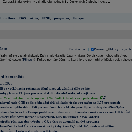
Evropské akciové trhy zahájily obchodování v červených číslech. Indexy...
Hugo Boss
,
DAX
,
akcie
,
FTSE
,
prognóza
,
Evropa
ázor
Přidat názor
Pavouk
Od nejnovějších
|
ístě můžete zahájit diskusi. Zatím nebyl zadán žádný názor. Do diskuse mohou přispívat
ášení uživatelé (
Přihlásit
). Pokud nemáte účet, na který byste se mohli přihlásit, registrujte se
lní komentáře
.08.2026
B ve vyčkávacím režimu, zvýšení sazeb ale zůstává dále ve hře
soby plynu v EU jsou pro toto období rekordně nízké, ukazují data
st MercadoLibre akceleruje na 50 %. Podle trhu ale roste příliš draze
nkovní rada ČNB podle očekávání drží základní úrokovou sazbu na 3,75 procentech
ntendo navýšilo zisk o 150 procent. Switch 2 a Mario pomohly navzdory dražším čipům
ldman Sachs vidí v Evropě přehlížené příležitosti. U dvou akcií očekává více než 100% růst
chlejší růst, vyšší marže a lepší výhled. Lilly překonává Novo Nordisk
ziroční růst stavební výroby v ČR v červnu zpomalil na dvě procenta
hraniční obchod ČR v červnu skončil přebytkem 15,5 mld. Kč, meziročně nižším
ský průmysl zakončil druhé čtvrtletí silně