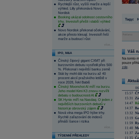
Rychlejší růst, vyšší marže a lepší
výhled. Lilly překonává Novo
Nordisk
Booking ukázal odolnost cestovního
Tagy:
trhu. Investoři přešli i slabší výhled
Novo Nordisk překonal očekávání,
akcie přesto klesají. Investoři řeší
Reklama
marže a budoucí růst
více...
Váš n
IPO, M&A
Na tomto m
Čínský čipový gigant CXMT při
pouze přihl
burzovním debutu vystřelil přes 500
zde
.
%. Překonal i největší banku země
Stát by mohl dát na burzu až 40
procent akcií pražského letiště v
Aktuá
roce 2028, řekl Babiš
Čínský Moonshot AI míří na burzu.
06
Jeho model Kimi K3 znovu rozvířil
15:57
ČN
debatu o budoucnosti AI
15:31
Zá
SK Hynix míří na Nasdaq. O jeden z
14:47
Rů
největších burzovních debutů v
14:37
Ba
historii je obrovský zájem
Nová vlna mega IPO hýbe trhy.
13:32
Ni
Rychlé zařazování do indexů
13:19
Go
přináší šance i rizika
11:59
Ry
více...
11:40
Me
11:37
Za
TÝDENNÍ PŘEHLEDY
11:35
Če